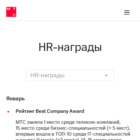
О
сторам и акционерам
Комплаенс и деловая этика
Устойчивое развитие
Медиа-центр
О МТС
О МТС
На главную
компании
О
компании
Стратегия
Стратегия
Карьера
HR-награды
в МТС
Карьера
в МТС
Пресс-
релизы
История
компании
МТС
HR-награды
о технологиях
Руководство
региона
Правовая
Январь
информация
Рейтинг Best Company Award
Контакты
МТС заняла 1 место среди телеком-компаний,
Медиа-центр
15 место среди бизнес-специальностей (+ 5 мест),
Пресс-
впервые вошла в ТОП-10 среди IT-специальностей
релизы
и заняла 9 место (+2 места), 14-15 место среди