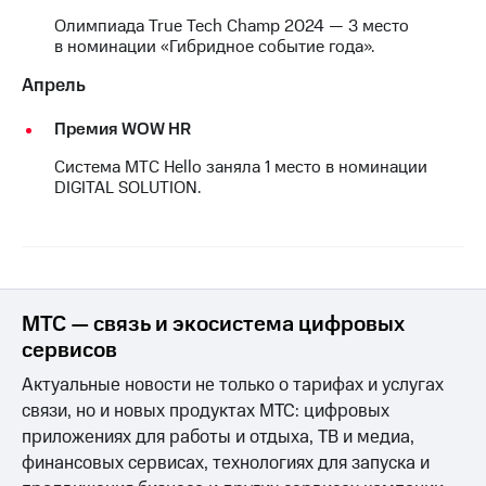
акций
Олимпиада True Tech Champ 2024 — 3 место
Дивиденды
в номинации «Гибридное событие года».
Рынок
облигаций
Апрель
Описание
Премия WOW HR
Еврооблигации-2023
Уведомление
Система МТС Hello заняла 1 место в номинации
о
DIGITAL SOLUTION.
погашении
именных
облигаций
Другое
Регистратор
МТС — связь и экосистема цифровых
Реквизиты
Контакты
сервисов
йчивое развитие
Актуальные новости не только о тарифах и услугах
и деловая этика
На главную
связи, но и новых продуктах МТС: цифровых
приложениях для работы и отдыха, ТВ и медиа,
финансовых сервисах, технологиях для запуска и