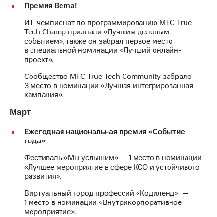
информации
Премия Bema!
Информация
акционерам
ИТ-чемпионат по программированию МТС True
Документы
Tech Champ признали «Лучшим деловым
ПАО
событием», также он забрал первое место
"МТС"
в специальной номинации «Лучший онлайн-
Собрания
проект».
акционеров
Личный
Сообщество МТС True Tech Community забрало
кабинет
3 место в номинации «Лучшая интегрированная
акционера
кампания».
Акционерный
Март
капитал
Контроль
и
Ежегодная национальная премия «Событие
аудит
года»
Рынок
Фестиваль «Мы услышим» — 1 место в номинации
акций
«Лучшее мероприятие в сфере КСО и устойчивого
развития».
Описание
Программа
Виртуальный город профессий «Кодиленд» —
приобретения
1 место в номинации «Внутрикорпоративное
Порядок
мероприятие».
выкупа