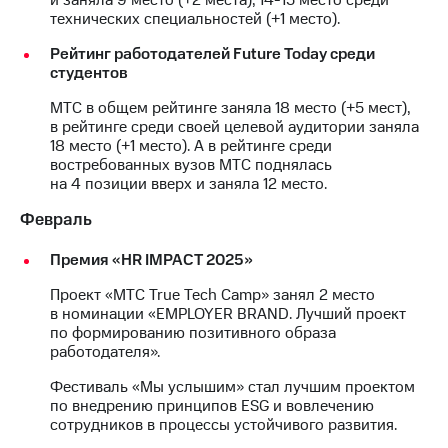
технических специальностей (+1 место).
МТС
о технологиях
Рейтинг работодателей Future Today среди
студентов
Достижения
МТС в общем рейтинге заняла 18 место (+5 мест),
в рейтинге среди своей целевой аудитории заняла
Интервью
18 место (+1 место). А в рейтинге среди
востребованных вузов МТС поднялась
Финансовая
на 4 позиции вверх и заняла 12 место.
отчетность
Февраль
Контакты
Премия «HR IMPACT 2025»
Пригласить
спикера
Проект «МТС True Tech Camp» занял 2 место
в номинации «EMPLOYER BRAND. Лучший проект
м и акционерам
по формированию позитивного образа
Корпоративное
работодателя».
управление
Фестиваль «Мы услышим» стал лучшим проектом
Корпоративный
по внедрению принципов ESG и вовлечению
секретарь
сотрудников в процессы устойчивого развития.
Раскрытие