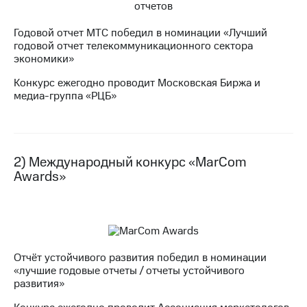
МТС
Годовой отчет МТС победил в номинации «Лучший
о технологиях
годовой отчет телекоммуникационного сектора
экономики»
Достижения
Конкурс ежегодно проводит Московская Биржа и
Интервью
медиа-группа «РЦБ»
Финансовая
отчетность
Контакты
2) Международный конкурс «MarCom
Awards»
Пригласить
спикера
м и акционерам
Корпоративное
управление
Отчёт устойчивого развития победил в номинации
Корпоративный
«лучшие годовые отчеты / отчеты устойчивого
секретарь
развития»
Раскрытие