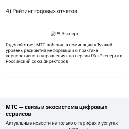
акций
Дивиденды
4) Рейтинг годовых отчетов
Рынок
облигаций
Описание
Еврооблигации-2023
Уведомление
Годовой отчет МТС победил в номинации «Лучший
о
уровень раскрытия информации о практике
погашении
корпоративного управления» по версии РА «Эксперт» и
именных
Российский союз директоров
облигаций
Другое
Регистратор
Реквизиты
Контакты
йчивое развитие
и деловая этика
МТС — связь и экосистема цифровых
На главную
сервисов
Актуальные новости не только о тарифах и услугах