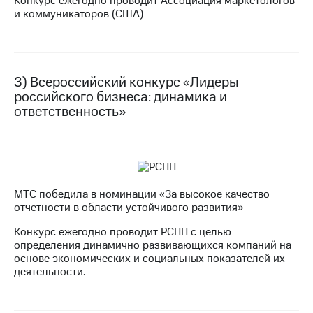
Конкурс ежегодно проводит Ассоциация маркетологов
информации
и коммуникаторов (США)
Информация
акционерам
Документы
ПАО
"МТС"
3) Всероссийский конкурс «Лидеры
Собрания
российского бизнеса: динамика и
акционеров
Личный
ответственность»
кабинет
акционера
Акционерный
капитал
Контроль
и
МТС победила в номинации «За высокое качество
аудит
отчетности в области устойчивого развития»
Рынок
акций
Конкурс ежегодно проводит РСПП с целью
определения динамично развивающихся компаний на
Описание
основе экономических и социальных показателей их
Программа
деятельности.
приобретения
Порядок
выкупа