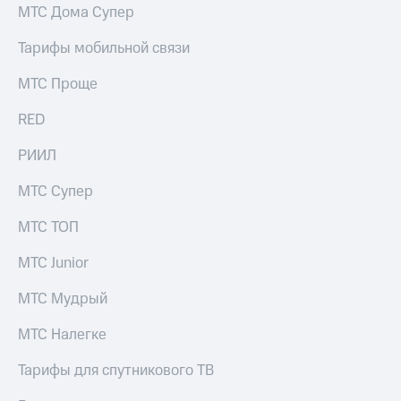
акций
МТС Дома Супер
Дивиденды
Рынок
Тарифы мобильной связи
облигаций
МТС Проще
Описание
Еврооблигации-2023
RED
Уведомление
о
РИИЛ
погашении
именных
МТС Супер
облигаций
Другое
МТС ТОП
Регистратор
МТС Junior
Реквизиты
Контакты
МТС Мудрый
йчивое развитие
и деловая этика
МТС Налегке
На главную
Тарифы для спутникового ТВ