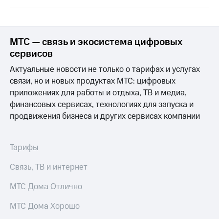
информации
Информация
акционерам
Документы
ПАО
МТС — связь и экосистема цифровых
"МТС"
сервисов
Собрания
акционеров
Актуальные новости не только о тарифах и услугах
Личный
связи, но и новых продуктах МТС: цифровых
кабинет
приложениях для работы и отдыха, ТВ и медиа,
акционера
Акционерный
финансовых сервисах, технологиях для запуска и
капитал
продвижения бизнеса и других сервисах компании
Контроль
и
аудит
Тарифы
Рынок
акций
Связь, ТВ и интернет
Описание
МТС Дома Отлично
Программа
приобретения
МТС Дома Хорошо
Порядок
выкупа