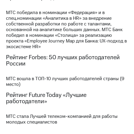
МТС
МТС победила в номинации «Федерация» и в
о технологиях
спец.номинации «Аналитика в HR» за внедрение
собственной разработки по работе с талантами,
Достижения
основанной на аналитике больших данных. МТС Банк
победил в номинации «Столица» за реализацию
Интервью
проекта «Employee Journey Map для Банка: UX-подход в
экосистеме HR»
Финансовая
отчетность
Рейтинг Forbes: 50 лучших работодателей
России
Контакты
Пригласить
МТС вошла в ТОП-10 лучших работодателей страны (9
спикера
место)
Рейтинг Future Today «Лучшие
м и акционерам
работодатели»
Корпоративное
управление
МТС стала Лучшей телеком-компанией для работы
Корпоративный
молодых специалистов
секретарь
Раскрытие