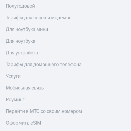
доступ
Полугодовой
висы и подписки
к геолокации
МТС
Тарифы для часов и модемов
Сертификаты
Premium
безопасности
Для ноутбука мини
Подписка
Всё
на гигабайты
Для ноутбука
интернета,
под
фильмы,
рукой
Для устройств
музыка
в Мой МТС
и многое
Тарифы для домашнего телефона
другое
Посмотрите,
что
Семейная
Услуги
полезного
группа
есть
Мобильная связь
в нашем
Скидка
приложении
на тарифы,
Роуминг
общие
КИОН
подписки
Перейти в МТС со своим номером
и услуги,
КИОН
доступ
Оформить eSIM
Музыка
к геолокации