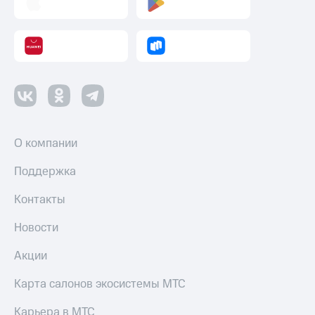
Пополнить
номер
МТС
Настройки
автоплатежа
Пополнить
номер
другого
оператора
О компании
Оплата
Поддержка
интернета
и
Контакты
ТВ
Новости
Переводы
с
Акции
телефона
на карту
Карта салонов экосистемы МТС
МТС Pay
Карьера в МТС