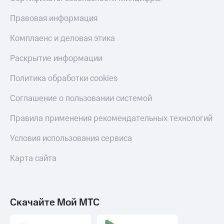
Тарифы
Покупка
Правовая информация
RED,
полисов
РИИЛ
онлайн
Комплаенс и деловая этика
и МТС Супер
дешевле
Скидка 30%
Раскрытие информации
при оплате
на связь
с карты
Политика обработки cookies
МТС Деньги
С картой
МТС
Обзоры
Соглашение о пользовании системой
Деньги
товаров
МТС
Правила применения рекомендательных технологий
Скидки
Накопления
до 40%
Условия использования сервиса
Откладывайте
на смартфоны
деньги
Карта сайта
и получайте
при
доход 15%
покупке
со связью
Платежи
МТС
Скачайте Мой МТС
и
переводы