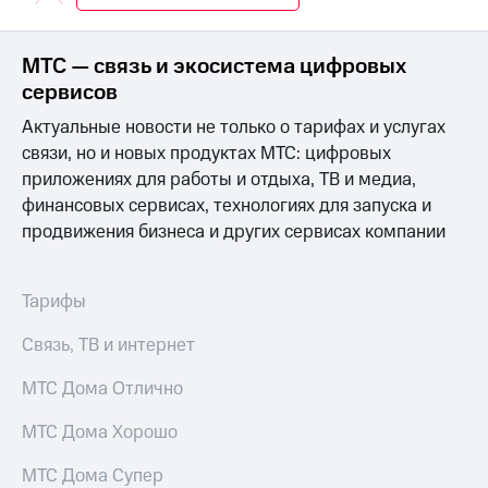
Интернет,
Выбрать
ТВ и телефон
красивый
для дома
номер
МТС — связь и экосистема цифровых
Заменить
сервисов
Услуги
SIM-
Актуальные новости не только о тарифах и услугах
карту
Личный
связи, но и новых продуктах МТС: цифровых
кабинет
Перейти
приложениях для работы и отдыха, ТВ и медиа,
интернета
на
финансовых сервисах, технологиях для запуска и
и
eSIM
ТВ
продвижения бизнеса и других сервисах компании
Личный
Для дома
кабинет
Выберите
спутникового
и подключите
Тарифы
ТВ
ТВ
Скачать
с выгодным
Связь, ТВ и интернет
приложение
тарифом
Мой
МТС Дома Отлично
МТС
Акции
Тарифы
МТС Дома Хорошо
Интернет,
ТВ и телефон
МТС Дома Супер
Видеонаблюдение
для дома