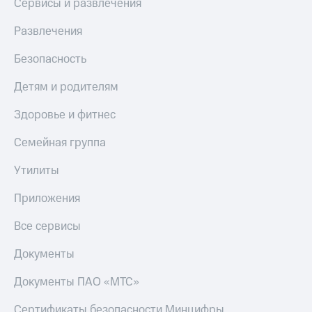
Сервисы и развлечения
КИОН
Скидка 30%
Развлечения
Музыка
на связь
КИОН
Безопасность
С картой
Строки
МТС
Детям и родителям
Деньги
Live
МТС
Здоровье и фитнес
Гудок
Накопления
Семейная группа
Мой
Откладывайте
МТС
деньги
Утилиты
и получайте
Все
доход 15%
Приложения
приложения
Акции
Финансы
Все сервисы
Инвестиции
Условия
пополнения
Документы
Получайте
доход
Скидка
Документы ПАО «МТС»
онлайн
30%
на связь
Страхование
Сертификаты безопасности Минцифры