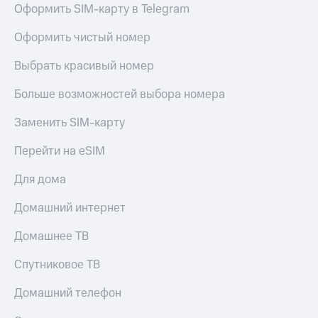
Оформить SIM-карту в Telegram
КИОН
Кино,
Строки
музыка,
Оформить чистый номер
книги
Live
и не
Выбрать красивый номер
только
Гудок
Безопасность
Больше возможностей выбора номера
Мой
МТС
Финансы
Заменить SIM-карту
Все
Детям
Перейти на eSIM
приложения
и родителям
Для дома
Инвестиции
Здоровье
и фитнес
Домашний интернет
Получайте
доход
Приложения
Домашнее ТВ
онлайн
от МТС
Страхование
Спутниковое ТВ
Акции
Покупка
Домашний телефон
Приложения
полисов
КИОН
онлайн