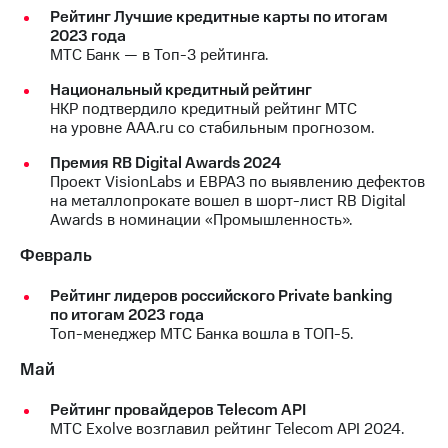
Рейтинг Лучшие кредитные карты по итогам
МТС
2023 года
о технологиях
МТС Банк — в Топ-3 рейтинга.
Национальный кредитный рейтинг
Достижения
НКР подтвердило кредитный рейтинг МТС
на уровне AAA.ru со стабильным прогнозом.
Интервью
Премия RB Digital Awards 2024
Финансовая
Проект VisionLabs и ЕВРАЗ по выявлению дефектов
отчетность
на металлопрокате вошел в шорт-лист RB Digital
Awards в номинации «Промышленность».
Контакты
Февраль
Пригласить
спикера
Рейтинг лидеров российского Private banking
по итогам 2023 года
м и акционерам
Топ-менеджер МТС Банка вошла в ТОП-5.
Корпоративное
управление
Май
Корпоративный
Рейтинг провайдеров Telecom API
секретарь
МТС Exolve возглавил рейтинг Telecom API 2024.
Раскрытие