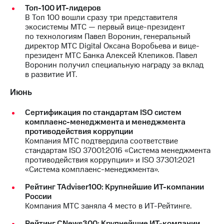
информации
Топ-100 ИТ-лидеров
Информация
В Топ 100 вошли сразу три представителя
акционерам
экосистемы МТС — первый вице-президент
Документы
по технологиям Павел Воронин, генеральный
ПАО
директор МТС Digital Оксана Воробьева и вице-
"МТС"
президент МТС Банка Алексей Клепиков. Павел
Собрания
Воронин получил специальную награду за вклад
акционеров
в развитие ИТ.
Личный
кабинет
Июнь
акционера
Акционерный
Сертификация по стандартам ISO систем
капитал
комплаенс-менеджмента и менеджмента
Контроль
противодействия коррупции
и
Компания МТС подтвердила соответствие
аудит
стандартам ISO 37001:2016 «Система менеджмента
Рынок
противодействия коррупции» и ISO 37301:2021
акций
«Система комплаенс-менеджмента».
Описание
Рейтинг TAdviser100: Крупнейшие ИТ-компании
Программа
России
приобретения
Компания МТС заняла 4 место в ИТ-Рейтинге.
Порядок
выкупа
Рейтинг CNews300: Крупнейшие ИТ-компании