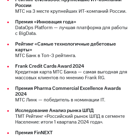
акций
России
Дивиденды
МТС на 3 месте крупнейших ИТ-компаний России.
Рынок
облигаций
Премия «Инновация года»
DataOps Platform — лучшая платформа для работы
Описание
с BigData.
Еврооблигации-2023
Рейтинг «Самые технологичные дебетовые
Уведомление
карты»
о
МТС Банк в Топ-3 рейтинга.
погашении
именных
Frank Credit Cards Award 2024
облигаций
Кредитная карта МТС Банка — самая выгодная для
Другое
массовых клиентов по мнению Frank RG.
Регистратор
Премия Pharma Commercial Excellence Awards
Реквизиты
2024
Контакты
МТС Линк — победитель в номинации IT.
йчивое развитие
и деловая этика
Исследование Анализ рынка ШПД
На главную
ТМТ Рейтинг «Российский рынок ШПД в сегменте
Население: итоги 1 квартала 2024 года».
Премия FinNEXT