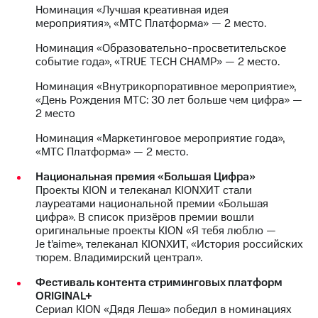
информации
Номинация «Лучшая креативная идея
Информация
мероприятия», «МТС Платформа» — 2 место.
акционерам
Документы
Номинация «Образовательно-просветительское
ПАО
событие года», «TRUE TECH CHAMP» — 2 место.
"МТС"
Собрания
Номинация «Внутрикорпоративное мероприятие»,
акционеров
«День Рождения МТС: 30 лет больше чем цифра» —
Личный
2 место
кабинет
акционера
Номинация «Маркетинговое мероприятие года»,
Акционерный
«МТС Платформа» — 2 место.
капитал
Национальная премия «Большая Цифра»
Контроль
Проекты KION и телеканал KIONХИТ стали
и
лауреатами национальной премии «Большая
аудит
цифра». В список призёров премии вошли
Рынок
оригинальные проекты KION «Я тебя люблю —
акций
Je t’aime», телеканал KIONХИТ, «История российских
тюрем. Владимирский централ».
Описание
Программа
Фестиваль контента стриминговых платформ
приобретения
ORIGINAL+
Порядок
Сериал KION «Дядя Леша» победил в номинациях
выкупа