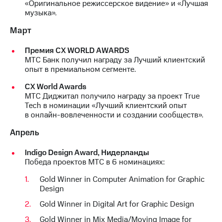
«Оригинальное режиссерское видение» и «Лучшая
акций
музыка».
Дивиденды
Рынок
Март
облигаций
Премия CX WORLD AWARDS
Описание
МТС Банк получил награду за Лучший клиентский
Еврооблигации-2023
опыт в премиальном сегменте.
Уведомление
о
СХ World Awards
погашении
МТС Диджитал получило награду за проект True
именных
Tech в номинации «Лучший клиентский опыт
облигаций
в онлайн-вовлеченности и создании сообществ».
Другое
Апрель
Регистратор
Реквизиты
Indigo Design Award, Нидерланды
Контакты
Победа проектов МТС в 6 номинациях:
йчивое развитие
и деловая этика
Gold Winner in Computer Animation for Graphic
На главную
Design
Gold Winner in Digital Art for Graphic Design
Gold Winner in Mix Media/Moving Image for