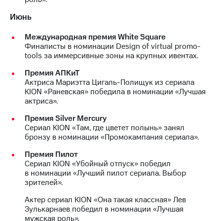
Июнь
Международная премия White Square
Финалисты в номинации Design of virtual promo-
tools за иммерсивные зоны на крупных ивентах.
Премия АПКиТ
Актриса Мариэтта Цигаль-Полищук из сериала
KION «Раневская» победила в номинации «Лучшая
актриса».
Премия Silver Mercury
Сериал KION «Там, где цветет полынь» занял
бронзу в номинации «Промокампания сериала».
Премия Пилот
Сериал KION «Убойный отпуск» победил
в номинации «Лучший пилот сериала. Выбор
зрителей».
Актер сериал KION «Она такая классная» Лев
Зулькарнаев победил в номинации «Лучшая
мужская роль».