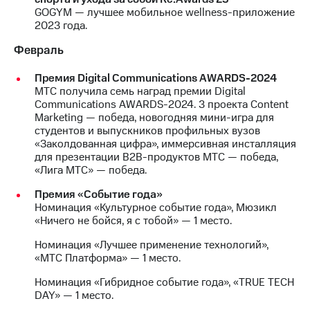
GOGYM — лучшее мобильное wellness-приложение
МТС
2023 года.
о технологиях
Февраль
Достижения
Премия Digital Communications AWARDS-2024
Интервью
МТС получила семь наград премии Digital
Communications AWARDS-2024. 3 проекта Content
Финансовая
Marketing — победа, новогодняя мини-игра для
отчетность
студентов и выпускников профильных вузов
«Заколдованная цифра», иммерсивная инсталляция
Контакты
для презентации B2B-продуктов МТС — победа,
«Лига МТС» — победа.
Пригласить
спикера
Премия «Событие года»
Номинация «Культурное событие года», Мюзикл
«Ничего не бойся, я с тобой» — 1 место.
м и акционерам
Корпоративное
Номинация «Лучшее применение технологий»,
управление
«МТС Платформа» — 1 место.
Корпоративный
Номинация «Гибридное событие года», «TRUE TECH
секретарь
DAY» — 1 место.
Раскрытие