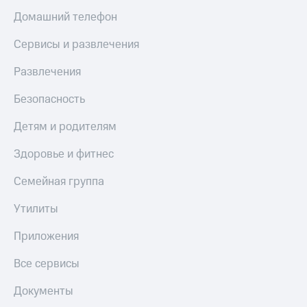
Live
и не
Домашний телефон
только
Гудок
Сервисы и развлечения
Безопасность
Мой
МТС
Развлечения
Финансы
Все
Детям
Безопасность
приложения
и родителям
Детям и родителям
Инвестиции
Здоровье
и фитнес
Здоровье и фитнес
Получайте
доход
Приложения
Семейная группа
онлайн
от МТС
Страхование
Утилиты
Акции
Покупка
Приложения
полисов
Приложения
онлайн
КИОН
Все сервисы
Скидка 30%
на связь
КИОН
Документы
Музыка
С картой