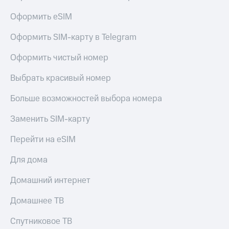
висы и подписки
Сертификаты
МТС
безопасности
Оформить eSIM
Premium
Всё
Оформить SIM-карту в Telegram
Подписка
под
на гигабайты
рукой
Оформить чистый номер
интернета,
в Мой МТС
фильмы,
Выбрать красивый номер
музыка
Посмотрите,
и многое
что
Больше возможностей выбора номера
другое
полезного
Семейная
есть
группа
Заменить SIM-карту
в нашем
приложении
Скидка
Перейти на eSIM
на тарифы,
КИОН
общие
Для дома
подписки
КИОН
и услуги,
Домашний интернет
Музыка
доступ
к геолокации
Домашнее ТВ
КИОН
Кино,
Строки
музыка,
Спутниковое ТВ
книги