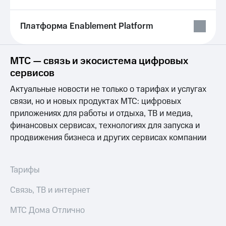
на связь
Платформа Enablement Platform
Роуминг
Тарифы
RED,
Семейная
РИИЛ
группа
и МТС
МТС — связь и экосистема цифровых
Супер
сервисов
Заказать
дешевле
SIM-
при
Актуальные новости не только о тарифах и услугах
карту
оплате
связи, но и новых продуктах МТС: цифровых
с карты
Оформить
приложениях для работы и отдыха, ТВ и медиа,
МТС
eSIM
Деньги
финансовых сервисах, технологиях для запуска и
продвижения бизнеса и других сервисах компании
SIM-
Выберите
карта
и подключите
для
ТВ
Тарифы
иностранцев
с выгодным
тарифом
Оформить
Связь, ТВ и интернет
чистый
Тарифы
номер
МТС Дома Отлично
Интернет,