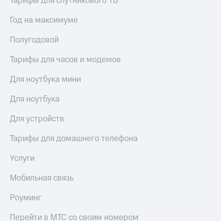
Тарифы для спутникового ТВ
Услуги
290 ₽/
мес
Год на максимуме
Акции
МТС
Полугодовой
Домашний
Premium
интернет
Тарифы для часов и модемов
Подписка
Домашнее
на гигабайты
Для ноутбука мини
ТВ
интернета,
фильмы,
Для ноутбука
Спутниковое
музыка
ТВ
и многое
Для устройств
другое
Домашний
Семейная
телефон
Тарифы для домашнего телефона
группа
Перейти
Услуги
Скидка
в МТС
на тарифы,
со своим
Мобильная связь
общие
номером
подписки
и услуги,
Роуминг
Поддержка
доступ
к геолокации
Перейти в МТС со своим номером