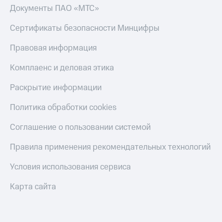
МТС
Документы ПАО «МТС»
КИОН
Деньги
Строки
МТС
Сертификаты безопасности Минцифры
Накопления
Live
Правовая информация
Откладывайте
Гудок
деньги
Комплаенс и деловая этика
и получайте
Мой
доход 15%
МТС
Раскрытие информации
Акции
Условия
Все
Политика обработки cookies
пополнения
приложения
Финансы
Соглашение о пользовании системой
Скидка
Инвестиции
30%
Правила применения рекомендательных технологий
на связь
Получайте
доход
Условия использования сервиса
онлайн
Тарифы
Страхование
RED,
Карта сайта
РИИЛ
Покупка
и МТС Супер
полисов
дешевле
онлайн
при оплате