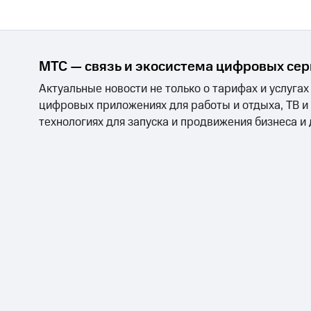
Тарифы RED, РИИЛ и МТС Супер дешев
Обзоры товаров
МТС — связь и экосистема цифровых се
Скидки до 40%
Актуальные новости не только о тарифах и услугах
на смартфоны
цифровых приложениях для работы и отдыха, ТВ и
технологиях для запуска и продвижения бизнеса и
при покупке со связью МТС