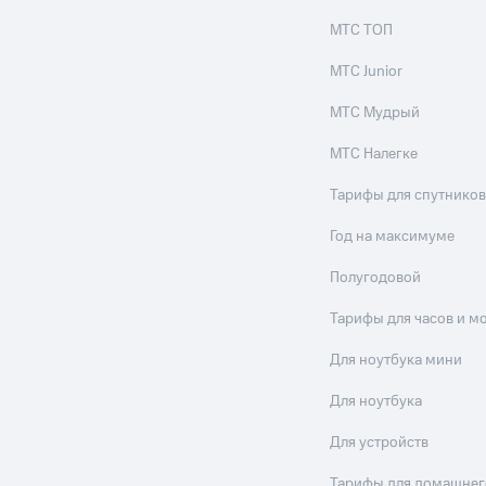
МТС ТОП
МТС Junior
МТС Мудрый
МТС Налегке
Тарифы для спутников
Год на максимуме
Полугодовой
Тарифы для часов и м
Для ноутбука мини
Для ноутбука
Для устройств
Тарифы для домашнег