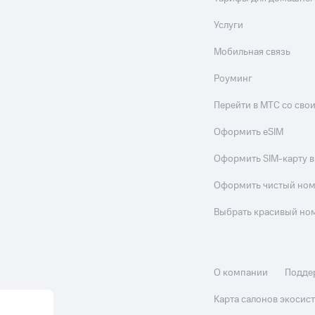
Услуги
Мобильная связь
Роуминг
Перейти в МТС со св
Оформить eSIM
Оформить SIM-карту в
Оформить чистый но
Выбрать красивый но
О компании
Подде
Карта салонов экоси