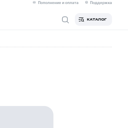
Пополнение и оплата
Поддержка
Скидка 30% на связь
Личные кабинеты
КАТАЛОГ
Мобильная связь
IM-карта для иностранцев
M
Для дома
ерейти в МТС со своим
ой МТС
Сервисы и подписки
фитнес
Приложения от МТС