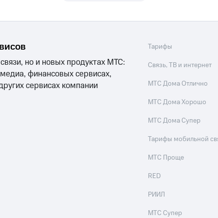
ле при оплате с карты МТС Деньги
рвисов
Тарифы
 связи, но и новых продуктах МТС:
Связь, ТВ и интернет
 медиа, финансовых сервисах,
МТС Дома Отлично
 других сервисах компании
МТС Дома Хорошо
МТС Дома Супер
Тарифы мобильной св
МТС Проще
RED
РИИЛ
МТС Супер