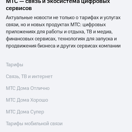
МТС — связь и экосистема цифровых
Выбрать
ТВ и телефон
красивый
для дома
сервисов
номер
Актуальные новости не только о тарифах и услугах
Услуги
Заменить
связи, но и новых продуктах МТС: цифровых
SIM-
Личный
приложениях для работы и отдыха, ТВ и медиа,
карту
кабинет
финансовых сервисах, технологиях для запуска и
интернета
продвижения бизнеса и других сервисах компании
Перейти
и
на
ТВ
eSIM
Личный
кабинет
Тарифы
Для дома
спутникового
Выберите
ТВ
Связь, ТВ и интернет
и подключите
Скачать
ТВ
приложение
МТС Дома Отлично
с выгодным
Мой
тарифом
МТС
МТС Дома Хорошо
Акции
Тарифы
МТС Дома Супер
Интернет,
ТВ и телефон
Видеонаблюдение
Тарифы мобильной связи
для дома
для дома