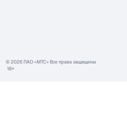
Смартфоны
Наушники
и
колонки
Умные
часы
и
трекеры
Умный
© 2026 ПАО «МТС» Все права защищены
дом
18+
Планшеты
Акции
и
скидки
Все
товары