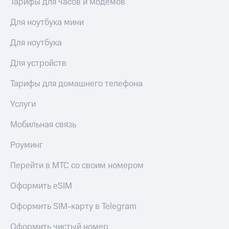
Тарифы для часов и модемов
висы и подписки
Сертификаты
МТС
безопасности
Premium
Для ноутбука мини
Всё
Подписка
Для ноутбука
под
на гигабайты
рукой
интернета,
Для устройств
в Мой МТС
фильмы,
музыка
Тарифы для домашнего телефона
Посмотрите,
и многое
что
другое
Услуги
полезного
Семейная
есть
группа
Мобильная связь
в нашем
приложении
Скидка
Роуминг
на тарифы,
КИОН
общие
Перейти в МТС со своим номером
подписки
КИОН
и услуги,
Музыка
Оформить eSIM
доступ
к геолокации
КИОН
Кино,
Оформить SIM-карту в Telegram
Строки
музыка,
книги
Оформить чистый номер