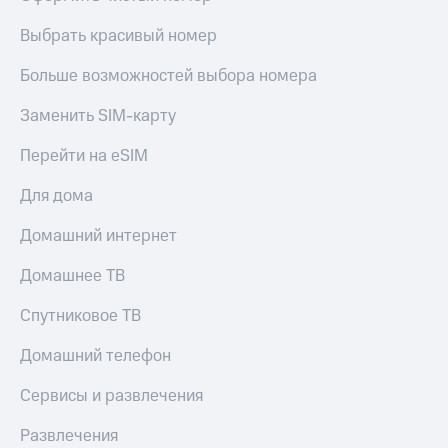
Live
и не
только
Выбрать красивый номер
Гудок
Безопасность
Больше возможностей выбора номера
Мой
МТС
Финансы
Заменить SIM-карту
Все
Детям
Перейти на eSIM
приложения
и родителям
Для дома
Инвестиции
Здоровье
и фитнес
Получайте
Домашний интернет
доход
Приложения
онлайн
Домашнее ТВ
от МТС
Страхование
Акции
Спутниковое ТВ
Покупка
полисов
Приложения
Домашний телефон
онлайн
КИОН
Скидка 30%
Сервисы и развлечения
на связь
КИОН
Музыка
Развлечения
С картой