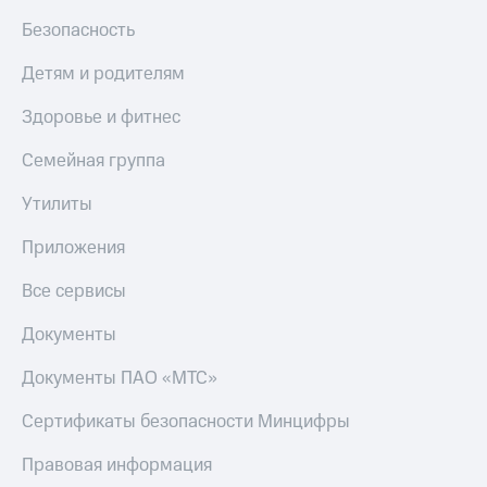
МТС
КИОН
Безопасность
Деньги
Строки
МТС
Детям и родителям
Накопления
Live
Здоровье и фитнес
Откладывайте
Гудок
деньги
и получайте
Семейная группа
Мой
доход 15%
МТС
Акции
Утилиты
Условия
Все
пополнения
Приложения
приложения
Финансы
Скидка
Все сервисы
Инвестиции
30%
на связь
Получайте
Документы
доход
онлайн
Тарифы
Документы ПАО «МТС»
Страхование
RED,
РИИЛ
Сертификаты безопасности Минцифры
Покупка
и МТС Супер
полисов
дешевле
Правовая информация
онлайн
при оплате