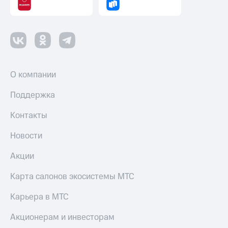
Пополнить
номер
другого
оператора
Оплата
интернета
О компании
и
ТВ
Поддержка
Переводы
Контакты
с
телефона
на карту
Новости
МТС Pay
Акции
Оплата
Карта салонов экосистемы МТС
по QR-
коду
Карьера в МТС
за границей
Акционерам и инвесторам
тернет-магазин