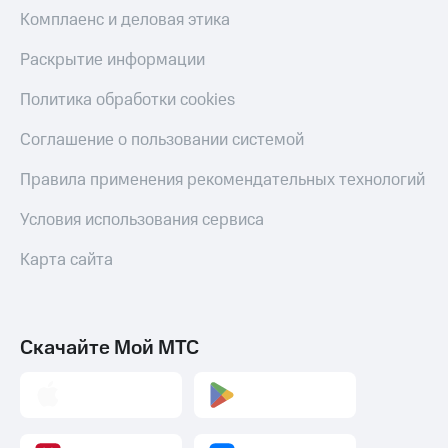
Скидка 30%
с карты
Комплаенс и деловая этика
на связь
МТС Деньги
Раскрытие информации
С картой
Обзоры
МТС
товаров
Политика обработки cookies
Деньги
МТС
Скидки
Соглашение о пользовании системой
Накопления
до 40%
на смартфоны
Правила применения рекомендательных технологий
Откладывайте
деньги
при
и получайте
Условия использования сервиса
покупке
доход 15%
со связью
Платежи
Карта сайта
МТС
и
переводы
Пополнить
Скачайте Мой МТС
номер
МТС
Настройки
автоплатежа