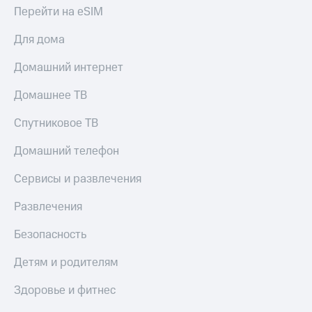
Live
и не
Перейти на eSIM
только
Гудок
Для дома
Безопасность
Мой
Домашний интернет
МТС
Финансы
Домашнее ТВ
Все
Детям
приложения
и родителям
Спутниковое ТВ
Инвестиции
Здоровье
Домашний телефон
и фитнес
Получайте
доход
Сервисы и развлечения
Приложения
онлайн
от МТС
Страхование
Развлечения
Акции
Покупка
Безопасность
полисов
Приложения
онлайн
КИОН
Детям и родителям
Скидка 30%
на связь
КИОН
Здоровье и фитнес
Музыка
С картой