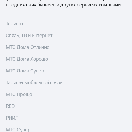
Выбрать
ТВ и телефон
продвижения бизнеса и других сервисах компании
красивый
для дома
номер
Услуги
Заменить
Тарифы
SIM-
Личный
карту
кабинет
Связь, ТВ и интернет
интернета
Перейти
и
МТС Дома Отлично
на
ТВ
eSIM
Личный
МТС Дома Хорошо
кабинет
Для дома
спутникового
МТС Дома Супер
Выберите
ТВ
и подключите
Скачать
Тарифы мобильной связи
ТВ
приложение
с выгодным
Мой
МТС Проще
тарифом
МТС
Акции
RED
Тарифы
Интернет,
РИИЛ
ТВ и телефон
Видеонаблюдение
для дома
для дома
МТС Супер