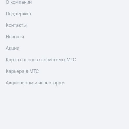
О компании
Пополнить
номер
Поддержка
другого
оператора
Контакты
Оплата
Новости
интернета
и
Акции
ТВ
Карта салонов экосистемы МТС
Переводы
с
телефона
Карьера в МТС
на карту
Акционерам и инвесторам
МТС Pay
Оплата
по QR-
коду
за границей
тернет-магазин