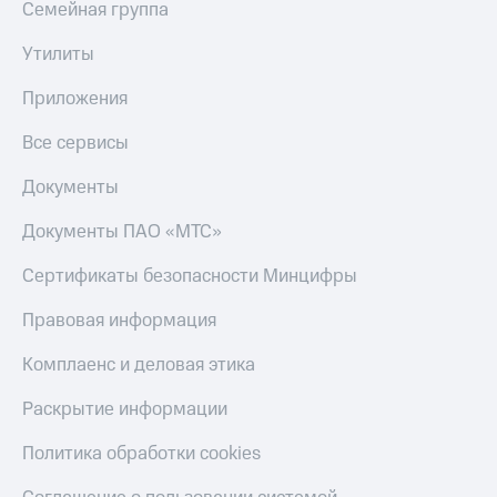
Семейная группа
МТС
КИОН
Деньги
Строки
Утилиты
МТС
Накопления
Live
Приложения
Откладывайте
Гудок
деньги
Все сервисы
и получайте
Мой
доход 15%
Документы
МТС
Акции
Условия
Документы ПАО «МТС»
Все
пополнения
приложения
Сертификаты безопасности Минцифры
Финансы
Скидка
Инвестиции
30%
Правовая информация
на связь
Получайте
доход
Комплаенс и деловая этика
онлайн
Тарифы
Страхование
RED,
Раскрытие информации
РИИЛ
Покупка
и МТС Супер
Политика обработки cookies
полисов
дешевле
онлайн
при оплате