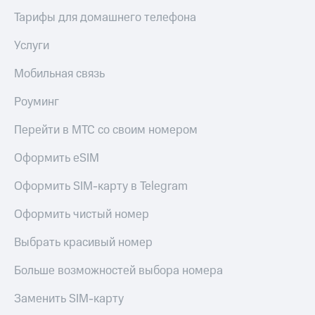
висы и подписки
Сертификаты
МТС
Тарифы для домашнего телефона
безопасности
Premium
Услуги
Всё
Подписка
под
на гигабайты
Мобильная связь
рукой
интернета,
в Мой МТС
фильмы,
Роуминг
музыка
Посмотрите,
и многое
Перейти в МТС со своим номером
что
другое
полезного
Семейная
Оформить eSIM
есть
группа
в нашем
приложении
Оформить SIM-карту в Telegram
Скидка
на тарифы,
КИОН
Оформить чистый номер
общие
подписки
КИОН
Выбрать красивый номер
и услуги,
Музыка
доступ
к геолокации
Больше возможностей выбора номера
КИОН
Кино,
Строки
музыка,
Заменить SIM-карту
книги