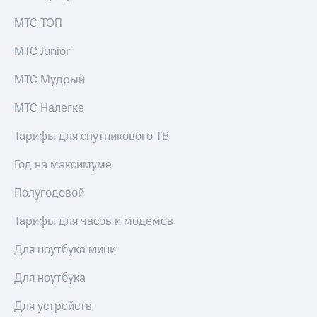
Услуги
290 ₽/
МТС ТОП
мес
Акции
МТС Junior
МТС
Домашний
Premium
интернет
МТС Мудрый
Подписка
Домашнее
на гигабайты
МТС Налегке
ТВ
интернета,
фильмы,
Тарифы для спутникового ТВ
Спутниковое
музыка
ТВ
и многое
Год на максимуме
другое
Домашний
Семейная
Полугодовой
телефон
группа
Тарифы для часов и модемов
Перейти
Скидка
в МТС
на тарифы,
Для ноутбука мини
со своим
общие
номером
подписки
Для ноутбука
и услуги,
Поддержка
доступ
Для устройств
к геолокации