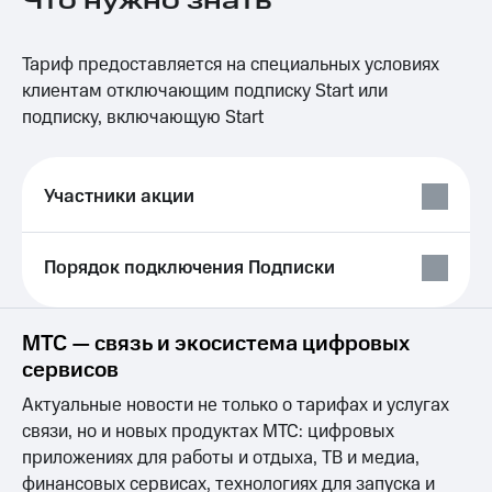
Что нужно знать
на связь
Роуминг
Тарифы
Тариф предоставляется на специальных условиях
RED,
клиентам отключающим подписку Start или
Семейная
РИИЛ
подписку, включающую Start
группа
и МТС
Супер
Заказать
дешевле
SIM-
при
Участники акции
карту
оплате
с карты
Оформить
МТС
Порядок подключения Подписки
eSIM
Деньги
SIM-
Выберите
карта
и подключите
МТС — связь и экосистема цифровых
для
ТВ
сервисов
иностранцев
с выгодным
тарифом
Актуальные новости не только о тарифах и услугах
Оформить
связи, но и новых продуктах МТС: цифровых
чистый
Тарифы
номер
приложениях для работы и отдыха, ТВ и медиа,
Интернет,
финансовых сервисах, технологиях для запуска и