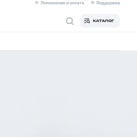
Пополнение и оплата
Поддержка
Скидка 30% на связь
Личные кабинеты
КАТАЛОГ
Мобильная связь
IM-карта для иностранцев
M
Для дома
ерейти в МТС со своим
ой МТС
Сервисы и подписки
фитнес
Приложения от МТС