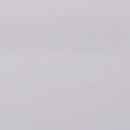
Тарифы RED, РИИЛ и МТС Супер дешев
Обзоры товаров
Скидки до 40%
на смартфоны
при покупке со связью МТС