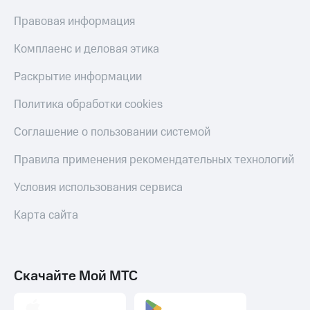
Тарифы
Правовая информация
Покупка
RED,
полисов
РИИЛ
Комплаенс и деловая этика
онлайн
и МТС Супер
дешевле
Скидка 30%
Раскрытие информации
при оплате
на связь
с карты
Политика обработки cookies
МТС Деньги
С картой
МТС
Соглашение о пользовании системой
Обзоры
Деньги
товаров
Правила применения рекомендательных технологий
МТС
Скидки
Накопления
Условия использования сервиса
до 40%
Откладывайте
на смартфоны
Карта сайта
деньги
и получайте
при
доход 15%
покупке
со связью
Платежи
МТС
Скачайте Мой МТС
и
переводы