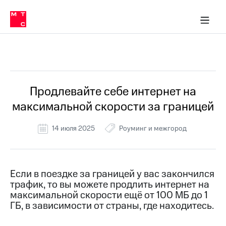
Перенести
ка 30% на связь
обильная связь
Сервисы и подписки
Интернет-магазин
Для дома
Скидка 30% на связь
Личные кабинеты
Финансы
Приложения
номер
ичные кабинеты
в МТС
Мобильная
связь
Все Новости
Тарифы
Интернет
и
ТВ
Услуги
Продлевайте себе интернет на
Спутниковое
максимальной скорости за границей
ТВ
Роуминг
МТС
14 июля 2025
Роуминг и межгород
Деньги
Личный
кабинет
Мобильная связь
Скачать
Перенести
Если в поездке за границей у вас закончился
приложение
номер
трафик, то вы можете продлить интернет на
Мой
в МТС
МТС
максимальной скорости ещё от 100 МБ до 1
Акции
ГБ, в зависимости от страны, где находитесь.
Тарифы
Скидка 30%
Услуги