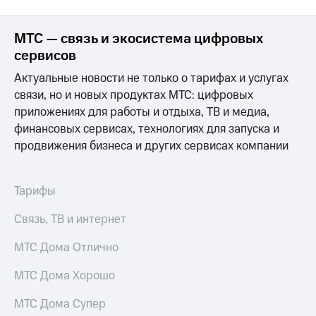
Интернет,
Выбрать
ТВ и телефон
красивый
для дома
номер
МТС — связь и экосистема цифровых
сервисов
Заменить
Услуги
SIM-
Актуальные новости не только о тарифах и услугах
карту
Личный
связи, но и новых продуктах МТС: цифровых
кабинет
Перейти
приложениях для работы и отдыха, ТВ и медиа,
интернета
на
финансовых сервисах, технологиях для запуска и
и
eSIM
продвижения бизнеса и других сервисах компании
ТВ
Личный
Для дома
кабинет
Выберите
спутникового
Тарифы
и подключите
ТВ
ТВ
Скачать
с выгодным
Связь, ТВ и интернет
приложение
тарифом
Мой
МТС Дома Отлично
МТС
Акции
Тарифы
МТС Дома Хорошо
Интернет,
ТВ и телефон
МТС Дома Супер
Видеонаблюдение
для дома