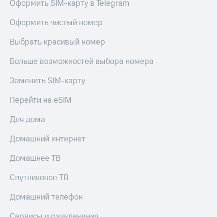
Оформить SIM-карту в Telegram
КИОН
Кино,
Строки
музыка,
Оформить чистый номер
книги
Live
и не
Выбрать красивый номер
только
Гудок
Больше возможностей выбора номера
Безопасность
Мой
МТС
Заменить SIM-карту
Финансы
Все
Перейти на eSIM
Детям
приложения
и родителям
Для дома
Инвестиции
Здоровье
и фитнес
Домашний интернет
Получайте
доход
Приложения
Домашнее ТВ
онлайн
от МТС
Спутниковое ТВ
Страхование
Акции
Домашний телефон
Покупка
Приложения
полисов
КИОН
Сервисы и развлечения
онлайн