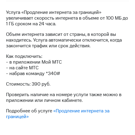
на связь
Услуга «Продление интернета за границей»
Роуминг
Тарифы
увеличивает скорость интернета в объеме от 100 МБ до
RED,
1 ГБ сроком на 24 часа.
Семейная
РИИЛ
группа
и МТС
Объем интернета зависит от страны, в которой вы
Супер
находитесь. Услуга автоматически отключится, когда
Заказать
дешевле
закончится трафик или срок действия.
SIM-
при
карту
Как подключить:
оплате
- в приложении Мой МТС
с карты
Оформить
- на сайте МТС
МТС
eSIM
- набрав команду *340#
Деньги
Стоимость: 390 руб.
SIM-
Выберите
карта
и подключите
Проверить наличие на номере услуги также можно в
для
ТВ
приложении или личном кабинете.
иностранцев
с выгодным
тарифом
Подробнее об услуге
«Продление интернета за
Оформить
границей»
чистый
Тарифы
номер