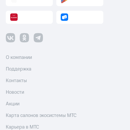
Пополнить
номер
МТС
Настройки
автоплатежа
Пополнить
номер
другого
О компании
оператора
Поддержка
Оплата
интернета
Контакты
и
ТВ
Новости
Переводы
с
Акции
телефона
на карту
Карта салонов экосистемы МТС
МТС Pay
Карьера в МТС