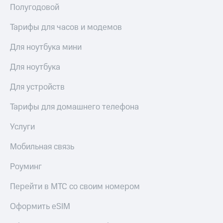
Полугодовой
доступ
висы и подписки
к геолокации
МТС
Тарифы для часов и модемов
Сертификаты
Premium
безопасности
Для ноутбука мини
Подписка
Всё
на гигабайты
Для ноутбука
интернета,
под
фильмы,
рукой
Для устройств
музыка
в Мой МТС
и многое
Тарифы для домашнего телефона
другое
Посмотрите,
что
Услуги
Семейная
полезного
группа
есть
Мобильная связь
в нашем
Скидка
приложении
Роуминг
на тарифы,
общие
КИОН
подписки
Перейти в МТС со своим номером
и услуги,
КИОН
доступ
Оформить eSIM
Музыка
к геолокации