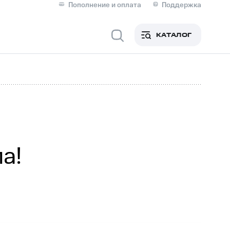
Пополнение и оплата
Поддержка
Скидка 30% на связь
Личные кабинеты
КАТАЛОГ
Мобильная связь
IM-карта для иностранцев
M
Для дома
а!
ерейти в МТС со своим
ой МТС
Сервисы и подписки