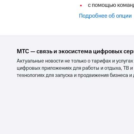
Смартфоны
Наушники и колонки
Умн
МТС Накопления
с помощью кома
Откладывайте деньги и получайте до
Подробнее об опции
Акции
Условия пополнения
Скидка 30% на связь
Тарифы RED, РИИЛ и МТС Супер дешев
МТС — связь и экосистема цифровых се
Актуальные новости не только о тарифах и услугах
Обзоры товаров
цифровых приложениях для работы и отдыха, ТВ и
Скидки до 40%
технологиях для запуска и продвижения бизнеса и
на смартфоны
при покупке со связью МТС