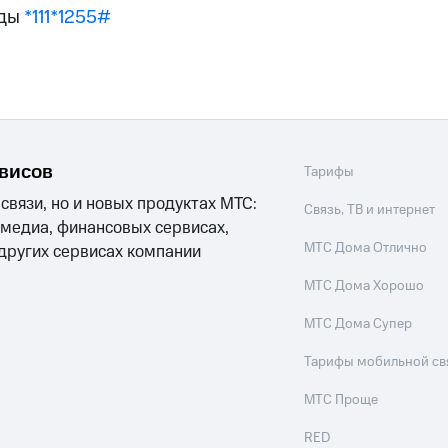
ые часы и трекеры
Умный дом
Планшеты
Акции и 
нды
*111*1255#
ход 15%
ле при оплате с карты МТС Деньги
рвисов
Тарифы
 связи, но и новых продуктах МТС:
Связь, ТВ и интернет
 медиа, финансовых сервисах,
МТС Дома Отлично
 других сервисах компании
МТС Дома Хорошо
МТС Дома Супер
Тарифы мобильной св
МТС Проще
RED