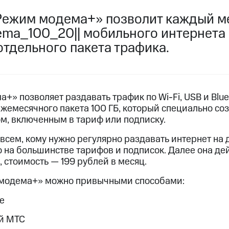
услуги, доступ к геолокации
Режим модема+» позволит каждый м
пасность
Финансы
Детям и родителям
Здоровье и 
ильмы, музыка и многое другое
ema_100_20|| мобильного интернета 
отдельного пакета трафика.
услуги, доступ к геолокации
ive
Гудок
Мой МТС
Все приложения
» позволяет раздавать трафик по Wi-Fi, USB и Blue
жемесячного пакета 100 ГБ, который специально со
ом, включенным в тариф или подписку.
 в нашем приложении
всем, кому нужно регулярно раздавать интернет на 
ive
Гудок
Мой МТС
Все приложения
Инвестиции
 на большинстве тарифов и подписок. Далее она де
, стоимость — 199 рублей в месяц.
ход 15%
модема+» можно привычными способами:
ер МТС
Настройки автоплатежа
Пополнить номер др
е
 на карту
МТС Pay
Оплата по QR-коду за границей
й МТС