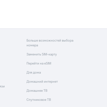
скидки
Все товары
Больше возможностей выбора
номера
Заменить SIM-карту
Перейти на eSIM
Для дома
Домашний интернет
язи
Домашнее ТВ
Спутниковое ТВ