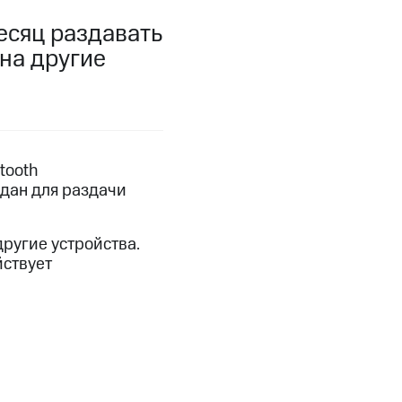
есяц раздавать
фитнес
Приложения от МТС
на другие
Приложения
Финансы
tooth
здан для раздачи
другие устройства.
йствует
угого оператора
Оплата
Интернет-магазин