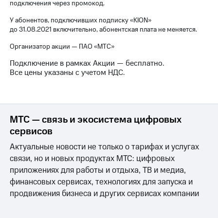
подключения через промокод.
для дома
У абонентов, подключивших подписку «KION»
Услуги
290 ₽/
до 31.08.2021 включительно, абонентская плата не меняется.
мес
Акции
Организатор акции — ПАО «МТС»
МТС
Домашний
Premium
Подключение в рамках Акции — бесплатно.
интернет
Все цены указаны с учетом НДС.
Подписка
Домашнее
на гигабайты
ТВ
интернета,
фильмы,
Спутниковое
музыка
МТС — связь и экосистема цифровых
ТВ
и многое
сервисов
другое
Домашний
Актуальные новости не только о тарифах и услугах
телефон
Семейная
связи, но и новых продуктах МТС: цифровых
группа
Перейти
приложениях для работы и отдыха, ТВ и медиа,
в МТС
Скидка
финансовых сервисах, технологиях для запуска и
со своим
на тарифы,
продвижения бизнеса и других сервисах компании
номером
общие
подписки
Поддержка
и услуги,