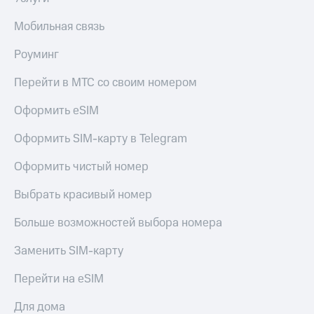
КИОН
Скидка 30%
Мобильная связь
Музыка
на связь
Роуминг
КИОН
С картой
Строки
МТС
Перейти в МТС со своим номером
Деньги
Live
Оформить eSIM
МТС
Гудок
Накопления
Оформить SIM-карту в Telegram
Мой
Откладывайте
МТС
Оформить чистый номер
деньги
и получайте
Все
Выбрать красивый номер
доход 15%
приложения
Акции
Финансы
Больше возможностей выбора номера
Инвестиции
Условия
пополнения
Заменить SIM-карту
Получайте
доход
Скидка
Перейти на eSIM
онлайн
30%
на связь
Для дома
Страхование