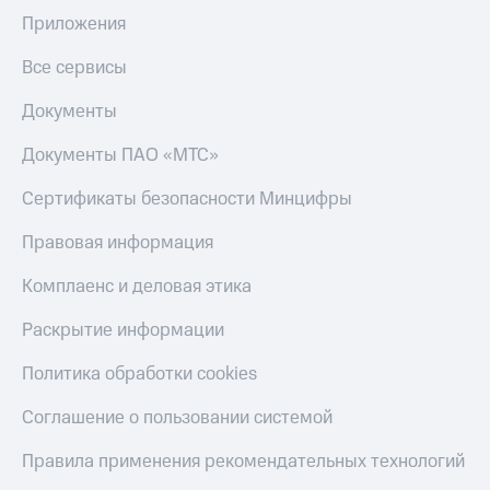
Пополнить
Приложения
номер
МТС
Все сервисы
Настройки
Документы
автоплатежа
Документы ПАО «МТС»
Пополнить
номер
Сертификаты безопасности Минцифры
другого
оператора
Правовая информация
Оплата
интернета
Комплаенс и деловая этика
и
ТВ
Раскрытие информации
Переводы
Политика обработки cookies
с
телефона
Соглашение о пользовании системой
на карту
Правила применения рекомендательных технологий
МТС Pay