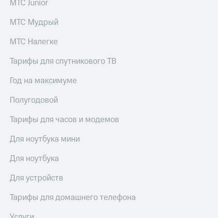
МТС Junior
КИОН
Кино,
Строки
музыка,
МТС Мудрый
книги
Live
и не
МТС Налегке
только
Гудок
Тарифы для спутникового ТВ
Безопасность
Мой
МТС
Год на максимуме
Финансы
Все
Полугодовой
Детям
приложения
и родителям
Тарифы для часов и модемов
Инвестиции
Здоровье
и фитнес
Для ноутбука мини
Получайте
доход
Приложения
Для ноутбука
онлайн
от МТС
Для устройств
Страхование
Акции
Тарифы для домашнего телефона
Покупка
Приложения
полисов
КИОН
Услуги
онлайн