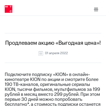
Перенести
ка 30% на связь
обильная связь
Сервисы и подписки
Интернет-магазин
Для дома
Скидка 30% на связь
Личные кабинеты
Финансы
Приложения
номер
ичные кабинеты
в МТС
Мобильная
связь
Все Новости
Тарифы
Интернет
и
ТВ
Услуги
Продлеваем акцию «Выгодная цена»!
Спутниковое
ТВ
01 апреля 2022
Роуминг
МТС
Деньги
Личный
кабинет
Мобильная связь
Подключите подписку «KION» в онлайн-
Скачать
Перенести
кинотеатре KION по акции и смотрите более
приложение
номер
190 ТВ-каналов, оригинальные сериалы
Мой
в МТС
KION, тысячи фильмов, мультфильмов за 199
МТС
рублей в месяц вместо 299 рублей. При этом
Акции
Тарифы
первые 30 дней можно попробовать
бесплатно*, а стоимость подписки останется
Скидка 30%
Услуги