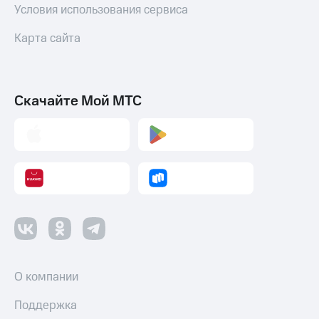
Условия использования сервиса
Оплата
по QR-
Карта сайта
коду
за границей
тернет-магазин
Смартфоны
Скачайте Мой МТС
Наушники
и
колонки
Умные
часы
и
трекеры
Умный
дом
О компании
Планшеты
Поддержка
Акции