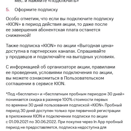
мес. и нажмите «Подключить»
Интернет,
Выбрать
ТВ и телефон
красивый
Оформите подписку
для дома
номер
Особо отметим, что если вы подключите подписку
Заменить
«KION» в период действия акции, то даже после
Услуги
SIM-
ее завершения абонентская плата останется
карту
сниженной!
Личный
кабинет
Перейти
Также подписка «KION» по акции «Выгодная цена»
интернета
на
доступна в партнерских каналах. Спрашивайте
и
eSIM
у продавцов и подключайте на выгодных условиях.
ТВ
Личный
С информацией об организаторе акции, правилами
Для дома
кабинет
ее проведения, условиями подключения по акции,
Выберите
спутникового
вы можете ознакомиться в Пользовательском
и подключите
ТВ
соглашении в сервисе KION.
ТВ
Скачать
с выгодным
приложение
*Под «бесплатно» и «бесплатным пробным периодом 30 дней»
тарифом
Мой
понимается скидка в размере 100% стоимости первых
МТС
по времени 30 дней пользования подпиской «KION». Пробный
Акции
период 30 дней доступен только при первичной регистрации
Тарифы
в приложении KION и подключении подписки по акции
Интернет,
с 01.09.2021 по 30.06.2022. При покупке через In App пробный
ТВ и телефон
Видеонаблюдение
период не предоставляется, подписка недоступна для
для дома