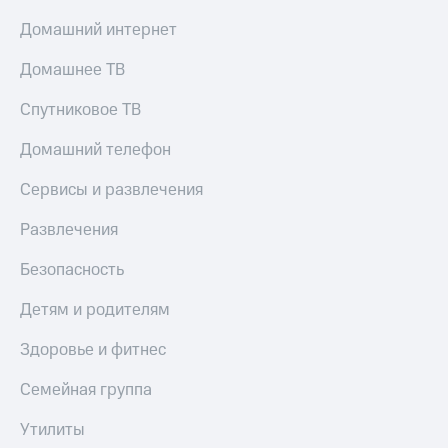
Тарифы
Домашний интернет
Покупка
RED,
полисов
РИИЛ
Домашнее ТВ
онлайн
и МТС Супер
дешевле
Скидка 30%
Спутниковое ТВ
при оплате
на связь
с карты
Домашний телефон
МТС Деньги
С картой
МТС
Сервисы и развлечения
Обзоры
Деньги
товаров
Развлечения
МТС
Скидки
Накопления
Безопасность
до 40%
Откладывайте
на смартфоны
Детям и родителям
деньги
и получайте
при
Здоровье и фитнес
доход 15%
покупке
со связью
Платежи
Семейная группа
МТС
и
переводы
Утилиты