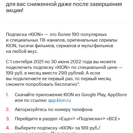
для вас сниженной даже после завершения
на связь
акции!
Роуминг
Тарифы
RED,
Семейная
РИИЛ
группа
и МТС
Подписка «KION» — это более 190 популярных
Супер
и специальных ТВ-каналов, оригинальные сериалы
Заказать
дешевле
KION, тысячи фильмов, сериалов и мультфильмов
SIM-
при
на любой вкус.
карту
оплате
с карты
С 1 сентября 2021 по 30 июня 2022 года вы можете
Оформить
МТС
подключить подписку «KION» по специальной цене —
eSIM
Деньги
199 руб. в месяц вместо 299 рублей. А если
вы подключаете ее первый раз, то первый месяц
SIM-
Выберите
сможете попробовать бесплатно*.
карта
и подключите
для
Скачайте приложение KION из Google Play, AppStore
ТВ
иностранцев
или по ссылке:
app.kion.ru
с выгодным
тарифом
Авторизуйтесь по номеру телефона
Оформить
чистый
Перейдите в раздел «Еще»> «Подписки»> «ВСЕ»
Тарифы
номер
Выберите подписку «KION» за 199 руб./