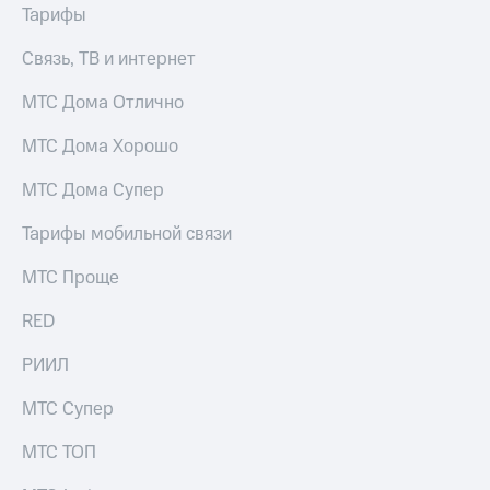
Тарифы
доступ
висы и подписки
к геолокации
Связь, ТВ и интернет
МТС
Сертификаты
Premium
безопасности
МТС Дома Отлично
Подписка
Всё
на гигабайты
МТС Дома Хорошо
интернета,
под
фильмы,
рукой
МТС Дома Супер
музыка
в Мой МТС
и многое
Тарифы мобильной связи
другое
Посмотрите,
что
МТС Проще
Семейная
полезного
группа
есть
RED
в нашем
Скидка
приложении
РИИЛ
на тарифы,
общие
КИОН
МТС Супер
подписки
и услуги,
КИОН
доступ
МТС ТОП
Музыка
к геолокации