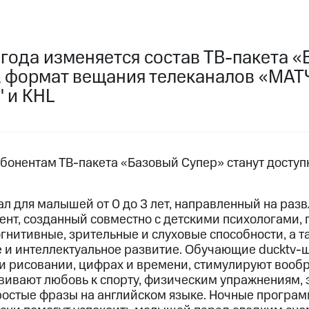
услуги, доступ к геолокации
пасность
Финансы
Детям и родителям
Здоровье и 
ильмы, музыка и многое другое
 года изменяется состав ТВ-пакета 
», формат вещания телеканалов «МАТ
услуги, доступ к геолокации
ive
Гудок
Мой МТС
Все приложения
 и KHL
 в нашем приложении
абонентам ТВ-пакета «Базовый Супер» станут досту
ive
Гудок
Мой МТС
Все приложения
Инвестиции
л для малышей от 0 до 3 лет, направленный на разв
ент, созданный совместно с детскими психологами, 
огнитивные, зрительные и слуховые способности, а 
ход 15%
 и интеллектуальное развитие. Обучающие ducktv-
 и рисовании, цифрах и времени, стимулируют вооб
ер МТС
Настройки автоплатежа
Пополнить номер др
ививают любовь к спорту, физическим упражнениям, 
 на карту
МТС Pay
Оплата по QR-коду за границей
ростые фразы на английском языке. Ночные програм