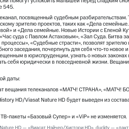
сни помогут успокоить малышей перед сладким сно
ые часы и трекеры
Умный дом
Планшеты
Акции и 
е 545.
ход 15%
еканал, посвященный судебным разбирательствам. 
скому зрителю проектов, таких как «Дела семейные.
вой» и «Дела семейные. Новые Истории с Еленой Кут
Час суда с Павлом Астаховым», «Зал Суда. Битва за
процессы», «Судебные страсти», позволят зрителю 
ле при оплате с карты МТС Деньги
ного заседания, почерпнуть для себя что-то новое и
вещенным в юриспруденции, узнать о новых законах и
ть себя юридически в повседневной жизни. Вещани
ой даты:
т вещания телеканалов «МАТЧ! СТРАНА», «МАТЧ! БОЕЦ
History HD/Viasat Nature HD будет выведен из соста
 ТВ-пакеты «Базовый Супер» и «ViP» не изменяется.
t Nature HD — «Виасат Нэйчер/Хистори HD», ducktv — «дак