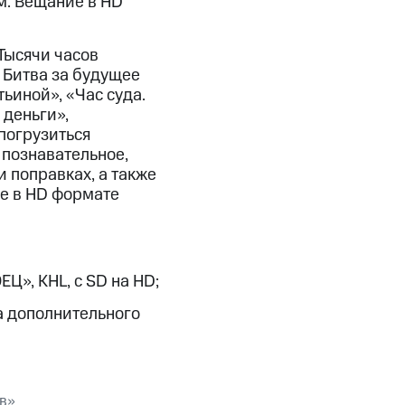
м. Вещание в HD
скидки
Все товары
Тысячи часов
 Битва за будущее
ьиной», «Час суда.
 деньги»,
погрузиться
 познавательное,
 поправках, а также
е в HD формате
», KHL, с SD на HD;
ва дополнительного
тв»