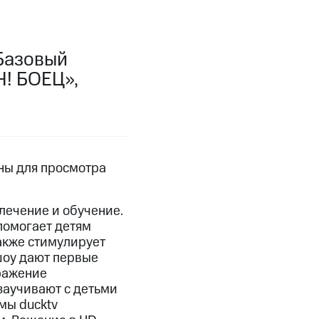
фитнес
Приложения от МТС
«Базовый
Приложения
Ч! БОЕЦ»,
Финансы
пны для просмотра
лечение и обучение.
помогает детям
также стимулирует
шоу дают первые
ражение
угого оператора
Оплата
заучивают с детьми
мы ducktv
Интернет-магазин