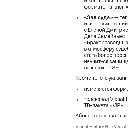
и колыбельные пе
Смартфоны
Наушники и колонки
Умн
МТС Накопления
формате на кнопк
Откладывайте деньги и получайте до
«Зал суда»
— тел
Акции
Условия пополнения
известных россий
с Еленой Дмитрие
Скидка 30% на связь
Дела Семейные», «
«Бракоразводные 
Тарифы RED, РИИЛ и МТС Супер дешев
в атмосферу судеб
стать более прос
Обзоры товаров
научиться защища
на кнопке 489
Скидки до 40%
Кроме того, с указанн
на смартфоны
изменяется форма
при покупке со связью МТС
телеканал Viasat 
ТВ-пакета «ViP».
Абонентская плата за
Viasat History HD/Viasa