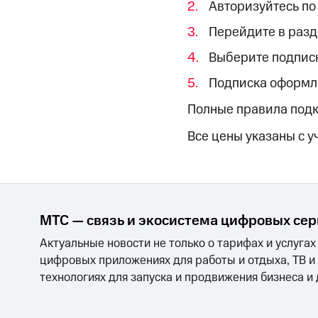
Смартфоны
Наушники и колонки
Умн
Авторизуйтесь по
МТС Накопления
Откладывайте деньги и получайте до
Перейдите в раз
Акции
Условия пополнения
Выберите подписк
Скидка 30% на связь
Подписка оформле
Полные правила подк
Тарифы RED, РИИЛ и МТС Супер дешев
Все цены указаны с у
Обзоры товаров
Скидки до 40%
на смартфоны
МТС — связь и экосистема цифровых се
при покупке со связью МТС
Актуальные новости не только о тарифах и услугах
цифровых приложениях для работы и отдыха, ТВ и
технологиях для запуска и продвижения бизнеса и