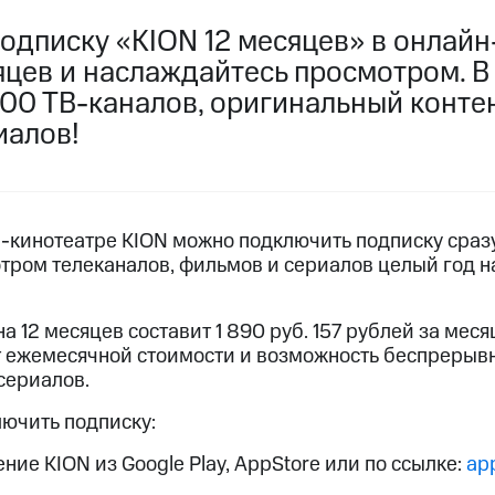
услуги, доступ к геолокации
одписку «KION 12 месяцев» в онлайн
пасность
Финансы
Детям и родителям
Здоровье и 
ильмы, музыка и многое другое
яцев и наслаждайтесь просмотром. В
00 ТВ-каналов, оригинальный контен
услуги, доступ к геолокации
ive
Гудок
Мой МТС
Все приложения
иалов!
н-кинотеатре KION можно подключить подписку сразу
 в нашем приложении
тром телеканалов, фильмов и сериалов целый год н
ive
Гудок
Мой МТС
Все приложения
Инвестиции
а 12 месяцев составит 1 890 руб. 157 рублей за меся
т ежемесячной стоимости и возможность беспрерыв
сериалов.
ход 15%
лючить подписку:
ер МТС
Настройки автоплатежа
Пополнить номер др
 на карту
МТС Pay
Оплата по QR-коду за границей
ие KION из Google Play, AppStore или по ссылке:
app