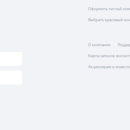
Оформить чистый но
Выбрать красивый но
О компании
Подде
Карта салонов экоси
Акционерам и инвест