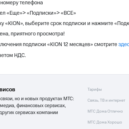
ые часы и трекеры
Умный дом
Планшеты
Акции и 
 номеру телефона
ход 15%
дел «Еще»> «Подписки»> «ВСЕ»
у «KION», выберите срок подписки и нажмите «Под
на, приятного просмотра!
лючения подписки «KION 12 месяцев» смотрите
зде
ле при оплате с карты МТС Деньги
четом НДС.
рвисов
Тарифы
 связи, но и новых продуктах МТС:
Связь, ТВ и интернет
 медиа, финансовых сервисах,
МТС Дома Отлично
 других сервисах компании
МТС Дома Хорошо