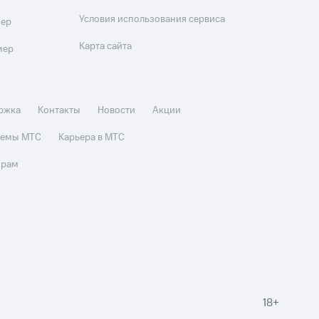
Условия использования сервиса
мер
Карта сайта
мер
ржка
Контакты
Новости
Акции
стемы МТС
Карьера в МТС
орам
18+