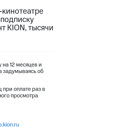
-кинотеатре
фитнес
Приложения от МТС
 подписку
т KION, тысячи
Приложения
Финансы
 на 12 месяцев и
а задумываясь об
ц при оплате раз в
ного просмотра
угого оператора
Оплата
.kion.ru
Интернет-магазин