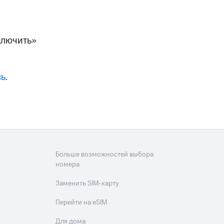
скидки
Все товары
ключить»
сь
.
Больше возможностей выбора
номера
Заменить SIM-карту
Перейти на eSIM
Для дома