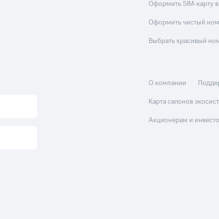
Оформить SIM-карту в
Оформить чистый но
Выбрать красивый но
О компании
Подде
Карта салонов экоси
Акционерам и инвест