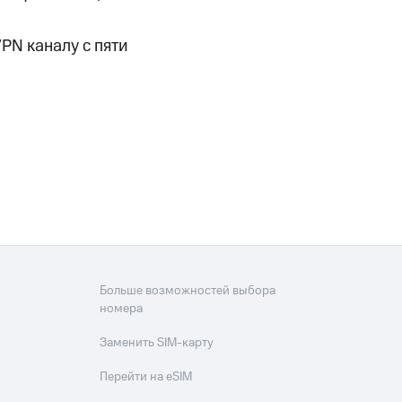
скидки
Все товары
PN каналу с пяти
Больше возможностей выбора
номера
Заменить SIM-карту
Перейти на eSIM