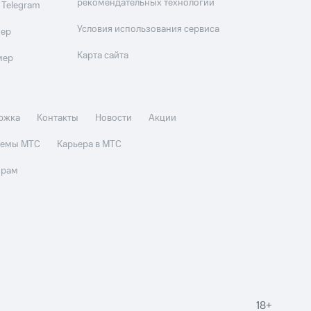
рекомендательных технологий
 Telegram
Условия использования сервиса
мер
Карта сайта
мер
ржка
Контакты
Новости
Акции
стемы МТС
Карьера в МТС
орам
18+