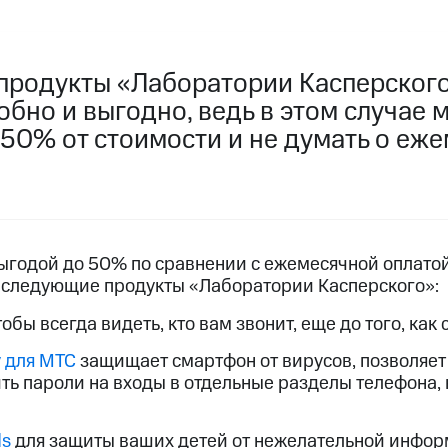
услуги, доступ к геолокации
пасность
Финансы
Детям и родителям
Здоровье и 
ильмы, музыка и многое другое
продукты «Лаборатории Касперского
добно и выгодно, ведь в этом случае
услуги, доступ к геолокации
ive
Гудок
Мой МТС
Все приложения
 50% от стоимости и не думать о еж
 в нашем приложении
выгодой до 50% по сравнении с ежемесячной оплато
ive
Гудок
Мой МТС
Все приложения
Инвестиции
 следующие продукты «Лаборатории Касперского»:
чтобы всегда видеть, кто вам звонит, еще до того, как
ход 15%
y для МТС
защищает смартфон от вирусов, позволяет
ить пароли на входы в отдельные разделы телефона,
ер МТС
Настройки автоплатежа
Пополнить номер др
 на карту
МТС Pay
Оплата по QR-коду за границей
ds
для защиты ваших детей от нежелательной информ