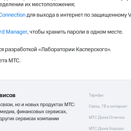
ые часы и трекеры
Умный дом
Планшеты
Акции и 
еделении их местоположения;
ход 15%
Connection
для выхода в интернет по защищенному V
rd Manager
, чтобы хранить пароли в одном месте.
ле при оплате с карты МТС Деньги
ся разработкой «Лаборатории Касперского».
ета МТС.
рвисов
Тарифы
 связи, но и новых продуктах МТС:
Связь, ТВ и интернет
 медиа, финансовых сервисах,
МТС Дома Отлично
 других сервисах компании
МТС Дома Хорошо