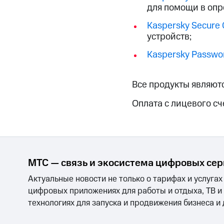
Смартфоны
Наушники и колонки
Умн
МТС Накопления
для помощи в опр
Откладывайте деньги и получайте до
Kaspersky Secure 
Акции
Условия пополнения
устройств;
Kaspersky Passwo
Скидка 30% на связь
Тарифы RED, РИИЛ и МТС Супер дешев
Все продукты являют
Обзоры товаров
Оплата с лицевого сч
Скидки до 40%
на смартфоны
при покупке со связью МТС
МТС — связь и экосистема цифровых се
Актуальные новости не только о тарифах и услугах
цифровых приложениях для работы и отдыха, ТВ и
технологиях для запуска и продвижения бизнеса и