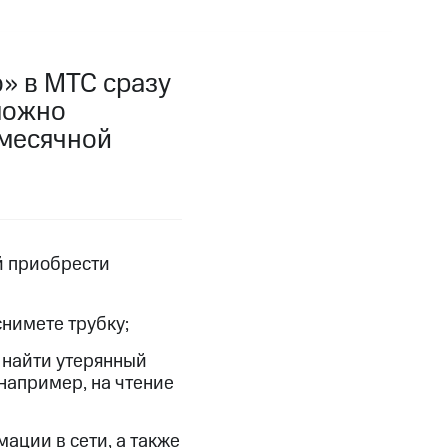
фитнес
Приложения от МТС
» в МТС сразу
Приложения
 можно
Финансы
емесячной
й приобрести
 снимете трубку;
 найти утерянный
 например, на чтение
угого оператора
Оплата
Интернет-магазин
ации в сети, а также