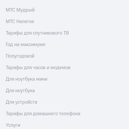
для дома
МТС Мудрый
Услуги
290 ₽/
мес
МТС Налегке
Акции
МТС
Тарифы для спутникового ТВ
Домашний
Premium
интернет
Год на максимуме
Подписка
Домашнее
на гигабайты
Полугодовой
ТВ
интернета,
фильмы,
Тарифы для часов и модемов
Спутниковое
музыка
ТВ
и многое
Для ноутбука мини
другое
Домашний
телефон
Семейная
Для ноутбука
группа
Перейти
Для устройств
в МТС
Скидка
со своим
на тарифы,
Тарифы для домашнего телефона
номером
общие
подписки
Услуги
Поддержка
и услуги,