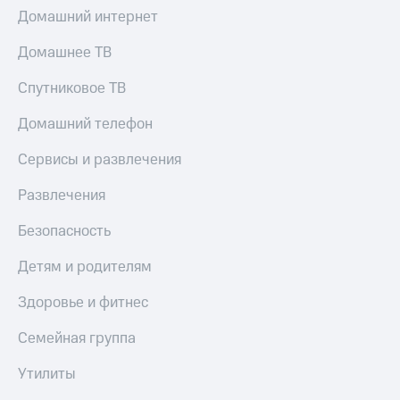
КИОН
Кино,
Домашний интернет
Строки
музыка,
книги
Домашнее ТВ
Live
и не
только
Спутниковое ТВ
Гудок
Безопасность
Домашний телефон
Мой
МТС
Финансы
Сервисы и развлечения
Все
Детям
Развлечения
приложения
и родителям
Безопасность
Инвестиции
Здоровье
и фитнес
Получайте
Детям и родителям
доход
Приложения
онлайн
Здоровье и фитнес
от МТС
Страхование
Семейная группа
Акции
Покупка
Утилиты
Приложения
полисов
КИОН
онлайн