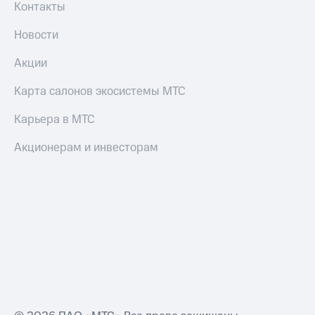
Контакты
Пополнить
номер
Новости
МТС
Акции
Настройки
автоплатежа
Карта салонов экосистемы МТС
Пополнить
номер
Карьера в МТС
другого
оператора
Акционерам и инвесторам
Оплата
интернета
и
ТВ
Переводы
с
телефона
на карту
МТС Pay