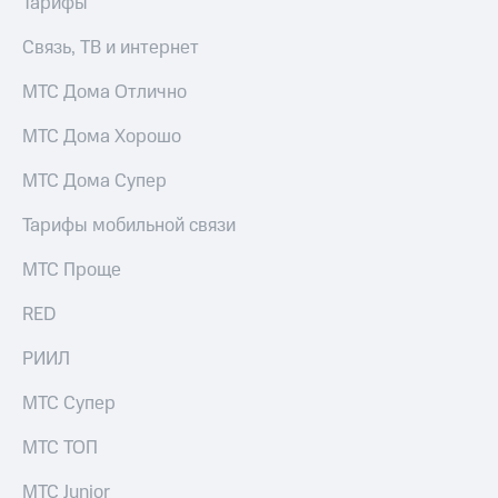
Тарифы
Интернет,
Выбрать
ТВ и телефон
красивый
для дома
номер
Связь, ТВ и интернет
Заменить
МТС Дома Отлично
Услуги
SIM-
карту
МТС Дома Хорошо
Личный
кабинет
Перейти
МТС Дома Супер
интернета
на
и
eSIM
Тарифы мобильной связи
ТВ
Личный
Для дома
МТС Проще
кабинет
Выберите
спутникового
и подключите
RED
ТВ
ТВ
Скачать
с выгодным
РИИЛ
приложение
тарифом
Мой
МТС
МТС Супер
Акции
Тарифы
Интернет,
МТС ТОП
ТВ и телефон
Видеонаблюдение
для дома
МТС Junior