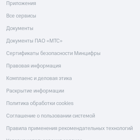
Приложения
КИОН
Скидка 30%
Музыка
Все сервисы
на связь
КИОН
Документы
С картой
Строки
МТС
Деньги
Документы ПАО «МТС»
Live
МТС
Сертификаты безопасности Минцифры
Гудок
Накопления
Правовая информация
Мой
Откладывайте
МТС
деньги
Комплаенс и деловая этика
и получайте
Все
доход 15%
Раскрытие информации
приложения
Акции
Финансы
Политика обработки cookies
Инвестиции
Условия
пополнения
Получайте
Соглашение о пользовании системой
доход
Скидка
онлайн
30%
Правила применения рекомендательных технологий
на связь
Страхование