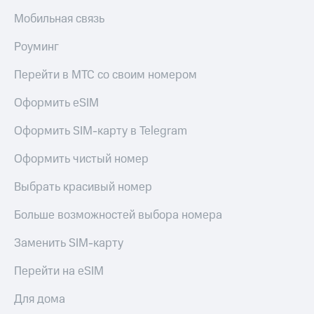
доступ
Мобильная связь
висы и подписки
к геолокации
МТС
Роуминг
Сертификаты
Premium
безопасности
Перейти в МТС со своим номером
Подписка
Всё
на гигабайты
Оформить eSIM
интернета,
под
фильмы,
рукой
Оформить SIM-карту в Telegram
музыка
в Мой МТС
и многое
другое
Оформить чистый номер
Посмотрите,
что
Семейная
Выбрать красивый номер
полезного
группа
есть
Больше возможностей выбора номера
в нашем
Скидка
приложении
на тарифы,
Заменить SIM-карту
общие
КИОН
подписки
Перейти на eSIM
и услуги,
КИОН
доступ
Музыка
Для дома
к геолокации