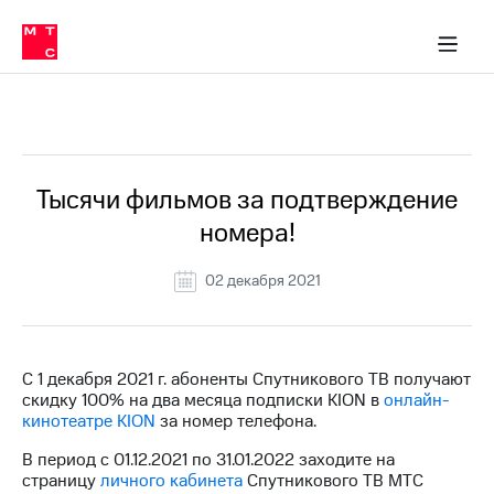
Перенести
ка 30% на связь
обильная связь
Сервисы и подписки
Интернет-магазин
Для дома
Скидка 30% на связь
Личные кабинеты
Финансы
Приложения
номер
ичные кабинеты
в МТС
Мобильная
связь
Все Новости
Тарифы
Интернет
и
ТВ
Услуги
Тысячи фильмов за подтверждение
Спутниковое
номера!
ТВ
Роуминг
МТС
02 декабря 2021
Деньги
Личный
кабинет
Мобильная связь
Скачать
Перенести
С 1 декабря 2021 г. абоненты Спутникового ТВ получают
приложение
номер
скидку 100% на два месяца подписки KION в
онлайн-
Мой
в МТС
кинотеатре KION
за номер телефона.
МТС
Акции
Тарифы
В период с 01.12.2021 по 31.01.2022 заходите на
страницу
личного кабинета
Спутникового ТВ МТС
Скидка 30%
Услуги