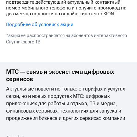
подтвердите действующий актуальный контактный
на связь
номер мобильного телефона и получите промокод на
два месяца подписки на онлайн-кинотеатр KION.
Роуминг
Тарифы
RED,
Подробнее об условиях акции
Семейная
РИИЛ
группа
и МТС
*акция не распространяется на абонентов интерактивного
Супер
Спутникового ТВ
Заказать
дешевле
SIM-
при
карту
оплате
с карты
Оформить
МТС
МТС — связь и экосистема цифровых
eSIM
Деньги
сервисов
SIM-
Выберите
Актуальные новости не только о тарифах и услугах
карта
и подключите
связи, но и новых продуктах МТС: цифровых
для
ТВ
иностранцев
приложениях для работы и отдыха, ТВ и медиа,
с выгодным
тарифом
финансовых сервисах, технологиях для запуска и
Оформить
продвижения бизнеса и других сервисах компании
чистый
Тарифы
номер