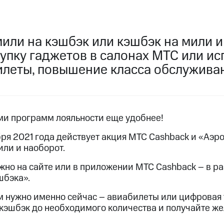
услуги, доступ к геолокации
пасность
Финансы
Детям и родителям
Здоровье и 
ильмы, музыка и многое другое
или на кэшбэк или кэшбэк на мили и
упку гаджетов в салонах МТС или ис
услуги, доступ к геолокации
ive
Гудок
Мой МТС
Все приложения
илеты, повышение класса обслужива
 в нашем приложении
ми программ лояльности еще удобнее!
бря 2021 года действует акция МТС Cashback и «Аэр
ive
Гудок
Мой МТС
Все приложения
Инвестиции
или и наоборот.
но на сайте или в приложении МТС Cashback – в р
ход 15%
шбэка».
ер МТС
Настройки автоплатежа
Пополнить номер др
ам нужно именно сейчас – авиабилеты или цифровая 
 на карту
МТС Pay
Оплата по QR-коду за границей
кэшбэк до необходимого количества и получайте ж