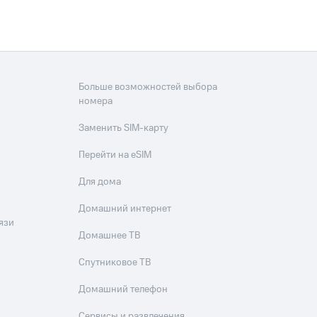
скидки
Все товары
Больше возможностей выбора
номера
Заменить SIM-карту
Перейти на eSIM
Для дома
Домашний интернет
язи
Домашнее ТВ
Спутниковое ТВ
Домашний телефон
Сервисы и развлечения