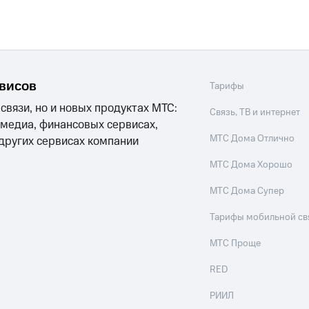
ые часы и трекеры
Умный дом
Планшеты
Акции и 
ход 15%
рвисов
Тарифы
 связи, но и новых продуктах МТС:
ле при оплате с карты МТС Деньги
Связь, ТВ и интернет
 медиа, финансовых сервисах,
МТС Дома Отлично
 других сервисах компании
МТС Дома Хорошо
МТС Дома Супер
Тарифы мобильной св
МТС Проще
RED
РИИЛ