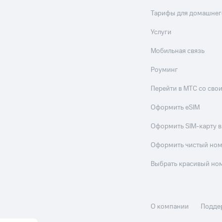
Тарифы для домашнег
Услуги
Мобильная связь
Роуминг
Перейти в МТС со св
Оформить eSIM
Оформить SIM-карту в
Оформить чистый но
Выбрать красивый но
О компании
Подде