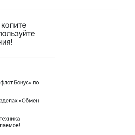
фитнес
Приложения от МТС
 копите
Приложения
пользуйте
Финансы
ния!
офлот Бонус» по
азделах «Обмен
угого оператора
Оплата
техника –
елаемое!
Интернет-магазин