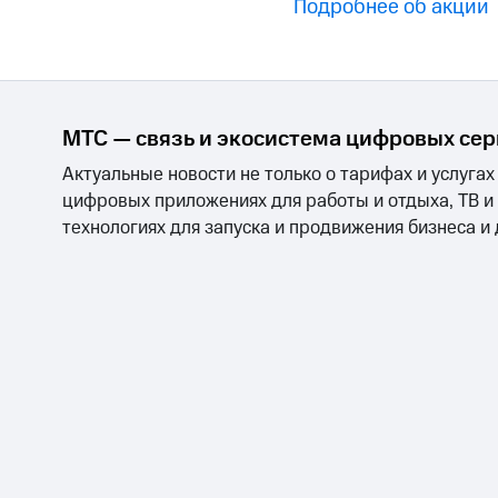
Смартфоны
Наушники и колонки
Умн
Подробнее об акции
МТС Накопления
Откладывайте деньги и получайте до
Акции
Условия пополнения
Скидка 30% на связь
МТС — связь и экосистема цифровых се
Актуальные новости не только о тарифах и услугах
Тарифы RED, РИИЛ и МТС Супер дешев
цифровых приложениях для работы и отдыха, ТВ и
Обзоры товаров
технологиях для запуска и продвижения бизнеса и
Скидки до 40%
на смартфоны
при покупке со связью МТС