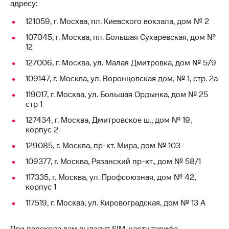
адресу:
на связь
121059, г. Москва, пл. Киевского вокзала, дом № 2
Роуминг
Тарифы
107045, г. Москва, пл. Большая Сухаревская, дом №
RED,
Семейная
12
РИИЛ
группа
и МТС
127006, г. Москва, ул. Малая Дмитровка, дом № 5/9
Супер
Заказать
дешевле
109147, г. Москва, ул. Воронцовская дом, № 1, стр. 2а
SIM-
при
119017, г. Москва, ул. Большая Ордынка, дом № 25
карту
оплате
стр 1
с карты
Оформить
МТС
127434, г. Москва, Дмитровское ш., дом № 19,
eSIM
Деньги
корпус 2
SIM-
Выберите
129085, г. Москва, пр-кт. Мира, дом № 103
карта
и подключите
109377, г. Москва, Рязанский пр-кт., дом № 58/1
для
ТВ
иностранцев
с выгодным
117335, г. Москва, ул. Профсоюзная, дом № 42,
тарифом
корпус 1
Оформить
чистый
117519, г. Москва, ул. Кировоградская, дом № 13 А
Тарифы
номер