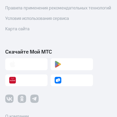
Пополнить
Правила применения рекомендательных технологий
номер
МТС
Условия использования сервиса
Настройки
автоплатежа
Карта сайта
Пополнить
номер
другого
Скачайте Мой МТС
оператора
Оплата
интернета
и
ТВ
Переводы
с
телефона
на карту
МТС Pay
О компании