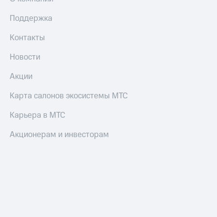
Оплата
Поддержка
по QR-
коду
Контакты
за границей
Новости
тернет-магазин
Смартфоны
Акции
Наушники
и
Карта салонов экосистемы МТС
колонки
Карьера в МТС
Умные
часы
Акционерам и инвесторам
и
трекеры
Умный
дом
Планшеты
Акции