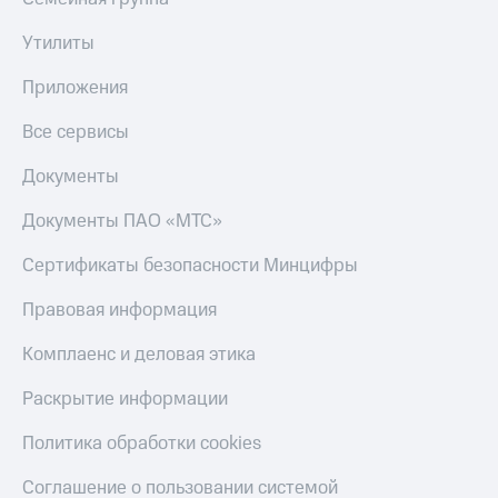
Тарифы
Покупка
Утилиты
RED,
полисов
РИИЛ
онлайн
Приложения
и МТС Супер
дешевле
Скидка 30%
Все сервисы
при оплате
на связь
с карты
МТС Деньги
Документы
С картой
МТС
Обзоры
Документы ПАО «МТС»
Деньги
товаров
МТС
Сертификаты безопасности Минцифры
Скидки
Накопления
до 40%
Правовая информация
Откладывайте
на смартфоны
деньги
Комплаенс и деловая этика
и получайте
при
доход 15%
покупке
Раскрытие информации
со связью
Платежи
МТС
Политика обработки cookies
и
переводы
Соглашение о пользовании системой