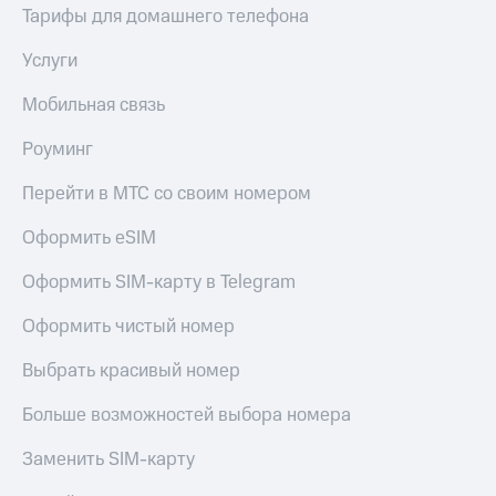
КИОН
Тарифы для домашнего телефона
Кино,
Строки
музыка,
Услуги
книги
Live
и не
только
Мобильная связь
Гудок
Безопасность
Роуминг
Мой
МТС
Финансы
Перейти в МТС со своим номером
Все
Детям
Оформить eSIM
приложения
и родителям
Оформить SIM-карту в Telegram
Инвестиции
Здоровье
и фитнес
Оформить чистый номер
Получайте
доход
Приложения
Выбрать красивый номер
онлайн
от МТС
Страхование
Больше возможностей выбора номера
Акции
Покупка
Заменить SIM-карту
Приложения
полисов
КИОН
онлайн