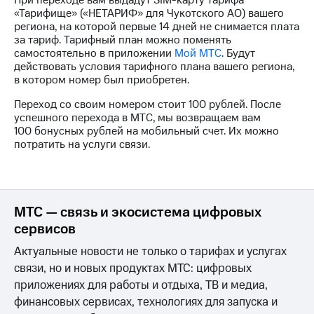
При переходе вам выдадут SIM-карту тарифа
Интернет,
Выбрать
«Тарифище» («НЕТАРИФ» для Чукотского АО) вашего
ТВ и телефон
красивый
региона, на которой первые 14 дней не снимается плата
для дома
номер
за тариф. Тарифный план можно поменять
самостоятельно в приложении
Мой МТС
. Будут
Заменить
Услуги
действовать условия тарифного плана вашего региона,
SIM-
в котором номер был приобретен.
карту
Личный
Переход со своим номером стоит 100 рублей. После
кабинет
Перейти
успешного перехода в МТС, мы возвращаем вам
интернета
на
100 бонусных рублей на мобильный счет. Их можно
и
eSIM
потратить на услуги связи.
ТВ
Личный
Для дома
кабинет
Выберите
спутникового
и подключите
ТВ
ТВ
МТС — связь и экосистема цифровых
Скачать
с выгодным
приложение
сервисов
тарифом
Мой
Актуальные новости не только о тарифах и услугах
МТС
Акции
Тарифы
связи, но и новых продуктах МТС: цифровых
Интернет,
приложениях для работы и отдыха, ТВ и медиа,
ТВ и телефон
финансовых сервисах, технологиях для запуска и
Видеонаблюдение
для дома