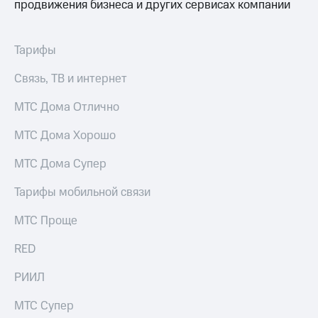
продвижения бизнеса и других сервисах компании
для дома
Услуги
290 ₽/
мес
Тарифы
Акции
МТС
Связь, ТВ и интернет
Домашний
Premium
интернет
МТС Дома Отлично
Подписка
Домашнее
на гигабайты
МТС Дома Хорошо
ТВ
интернета,
фильмы,
МТС Дома Супер
Спутниковое
музыка
ТВ
и многое
Тарифы мобильной связи
другое
Домашний
МТС Проще
телефон
Семейная
группа
Перейти
RED
в МТС
Скидка
со своим
на тарифы,
РИИЛ
номером
общие
подписки
МТС Супер
Поддержка
и услуги,