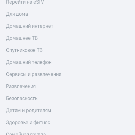
Перейти на eSIM
КИОН
Скидка 30%
Музыка
Для дома
на связь
КИОН
Домашний интернет
С картой
Строки
МТС
Домашнее ТВ
Деньги
Live
МТС
Спутниковое ТВ
Гудок
Накопления
Домашний телефон
Мой
Откладывайте
МТС
деньги
Сервисы и развлечения
и получайте
Все
доход 15%
Развлечения
приложения
Акции
Финансы
Безопасность
Инвестиции
Условия
пополнения
Детям и родителям
Получайте
доход
Скидка
Здоровье и фитнес
онлайн
30%
на связь
Страхование
Семейная группа