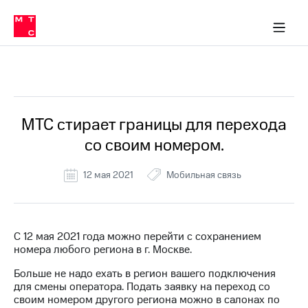
Перенести
ка 30% на связь
обильная связь
Сервисы и подписки
Интернет-магазин
Для дома
Скидка 30% на связь
Личные кабинеты
Финансы
Приложения
номер
ичные кабинеты
в МТС
Мобильная
связь
Все Новости
Тарифы
Интернет
и
ТВ
Услуги
МТС стирает границы для перехода
Спутниковое
со своим номером.
ТВ
Роуминг
МТС
12 мая 2021
Мобильная связь
Деньги
Личный
кабинет
Мобильная связь
Скачать
Перенести
С 12 мая 2021 года можно перейти с сохранением
приложение
номер
номера любого региона в г. Москве.
Мой
в МТС
МТС
Больше не надо ехать в регион вашего подключения
Акции
Тарифы
для смены оператора. Подать заявку на переход со
своим номером другого региона можно в салонах по
Скидка 30%
Услуги