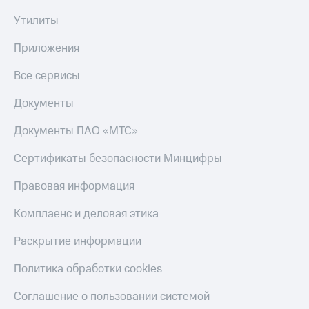
Тарифы
Утилиты
Покупка
RED,
полисов
РИИЛ
Приложения
онлайн
и МТС Супер
дешевле
Скидка 30%
Все сервисы
при оплате
на связь
с карты
Документы
МТС Деньги
С картой
МТС
Документы ПАО «МТС»
Обзоры
Деньги
товаров
Сертификаты безопасности Минцифры
МТС
Скидки
Накопления
Правовая информация
до 40%
Откладывайте
на смартфоны
Комплаенс и деловая этика
деньги
и получайте
при
Раскрытие информации
доход 15%
покупке
со связью
Платежи
Политика обработки cookies
МТС
и
переводы
Соглашение о пользовании системой