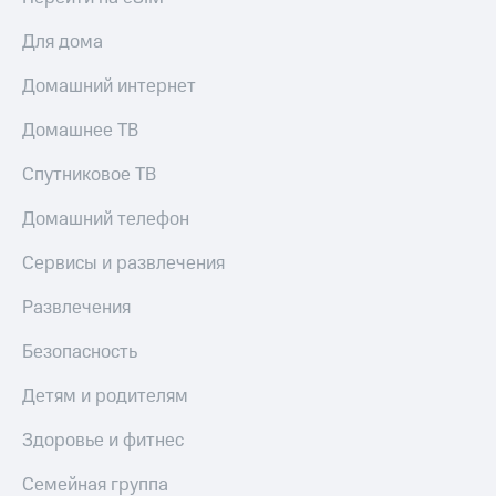
КИОН
Скидка 30%
Для дома
Музыка
на связь
Домашний интернет
КИОН
С картой
Строки
МТС
Домашнее ТВ
Деньги
Live
Спутниковое ТВ
МТС
Гудок
Накопления
Домашний телефон
Мой
Откладывайте
МТС
Сервисы и развлечения
деньги
и получайте
Все
Развлечения
доход 15%
приложения
Акции
Финансы
Безопасность
Инвестиции
Условия
пополнения
Детям и родителям
Получайте
доход
Скидка
Здоровье и фитнес
онлайн
30%
на связь
Семейная группа
Страхование