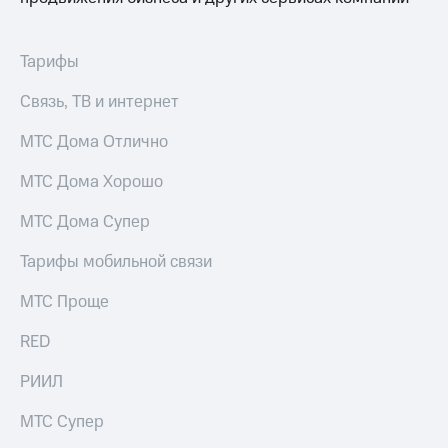
для дома
Услуги
290 ₽/
Тарифы
мес
Акции
Связь, ТВ и интернет
МТС
Домашний
Premium
интернет
МТС Дома Отлично
Подписка
Домашнее
МТС Дома Хорошо
на гигабайты
ТВ
интернета,
МТС Дома Супер
фильмы,
Спутниковое
музыка
ТВ
и многое
Тарифы мобильной связи
другое
Домашний
МТС Проще
телефон
Семейная
группа
RED
Перейти
в МТС
Скидка
РИИЛ
со своим
на тарифы,
номером
общие
МТС Супер
подписки
Поддержка
и услуги,