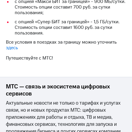
Интернет,
Выбрать
с опцией «Макси БИТ за границей» - 900 МБ/сутки.
ТВ и телефон
красивый
Стоимость опции составит 700 руб. за сутки
для дома
номер
пользования;
с опцией «Супер БИТ за границей» - 1,5 ГБ/сутки.
Заменить
Стоимость опции составит 1600 руб. за сутки
Услуги
SIM-
пользования.
карту
Личный
Все условия в поездках за границу можно уточнить
кабинет
Перейти
здесь
интернета
на
и
eSIM
Путешествуйте с МТС!
ТВ
Личный
Для дома
кабинет
Выберите
спутникового
и подключите
ТВ
ТВ
МТС — связь и экосистема цифровых
Скачать
с выгодным
сервисов
приложение
тарифом
Мой
Актуальные новости не только о тарифах и услугах
МТС
связи, но и новых продуктах МТС: цифровых
Акции
Тарифы
приложениях для работы и отдыха, ТВ и медиа,
Интернет,
ТВ и телефон
финансовых сервисах, технологиях для запуска и
Видеонаблюдение
для дома
продвижения бизнеса и других сервисах компании