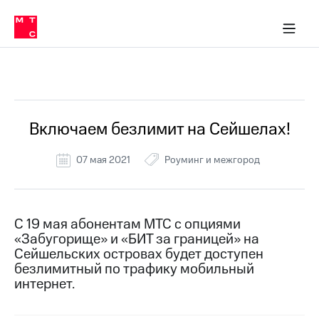
Перенести
ка 30% на связь
обильная связь
Сервисы и подписки
Интернет-магазин
Для дома
Скидка 30% на связь
Личные кабинеты
Финансы
Приложения
номер
ичные кабинеты
в МТС
Мобильная
связь
Все Новости
Тарифы
Интернет
и
ТВ
Услуги
Включаем безлимит на Сейшелах!
Спутниковое
ТВ
07 мая 2021
Роуминг и межгород
Роуминг
МТС
Деньги
Личный
кабинет
Мобильная связь
С 19 мая абонентам МТС с опциями
Скачать
Перенести
«Забугорище» и «БИТ за границей» на
приложение
номер
Сейшельских островах будет доступен
Мой
в МТС
безлимитный по трафику мобильный
МТС
интернет.
Акции
Тарифы
Скидка 30%
Услуги