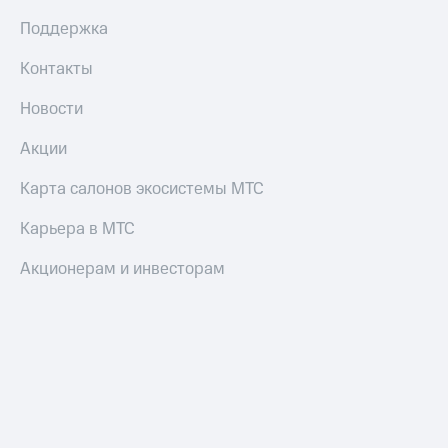
Оплата
Поддержка
по QR-
коду
Контакты
за границей
Новости
тернет-магазин
Смартфоны
Акции
Наушники
Карта салонов экосистемы МТС
и
колонки
Карьера в МТС
Умные
Акционерам и инвесторам
часы
и
трекеры
Умный
дом
Планшеты
Акции