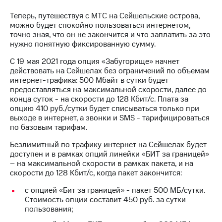
на связь
Теперь, путешествуя с МТС на Сейшельские острова,
можно будет спокойно пользоваться интернетом,
Роуминг
Тарифы
точно зная, что он не закончится и что заплатить за это
RED,
нужно понятную фиксированную сумму.
Семейная
РИИЛ
группа
и МТС
С 19 мая 2021 года опция «Забугорище» начнет
Супер
действовать на Сейшелах без ограничений по объемам
Заказать
дешевле
интернет-трафика: 500 Мбайт в сутки будет
SIM-
при
предоставляться на максимальной скорости, далее до
карту
оплате
конца суток - на скорости до 128 Кбит/с. Плата за
с карты
опцию 410 руб./сутки будет списываться только при
Оформить
МТС
выходе в интернет, а звонки и SMS - тарифицироваться
eSIM
Деньги
по базовым тарифам.
SIM-
Выберите
Безлимитный по трафику интернет на Сейшелах будет
карта
и подключите
доступен и в рамках опций линейки «БИТ за границей»
для
ТВ
– на максимальной скорости в рамках пакета, и на
иностранцев
с выгодным
скорости до 128 Кбит/с, когда пакет закончится:
тарифом
Оформить
с опцией «Бит за границей» - пакет 500 МБ/сутки.
чистый
Стоимость опции составит 450 руб. за сутки
Тарифы
номер
пользования;