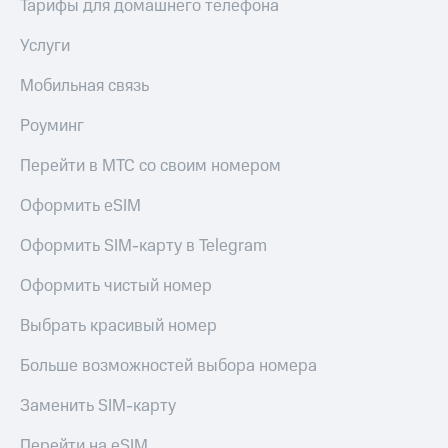
Тарифы для домашнего телефона
КИОН
Кино,
Строки
музыка,
Услуги
книги
Live
и не
Мобильная связь
только
Гудок
Роуминг
Безопасность
Мой
МТС
Перейти в МТС со своим номером
Финансы
Все
Оформить eSIM
Детям
приложения
и родителям
Оформить SIM-карту в Telegram
Инвестиции
Здоровье
и фитнес
Оформить чистый номер
Получайте
доход
Приложения
Выбрать красивый номер
онлайн
от МТС
Больше возможностей выбора номера
Страхование
Акции
Заменить SIM-карту
Покупка
Приложения
полисов
КИОН
Перейти на eSIM
онлайн