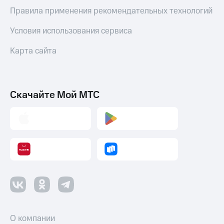
Пополнить
Правила применения рекомендательных технологий
номер
МТС
Условия использования сервиса
Настройки
Карта сайта
автоплатежа
Пополнить
номер
другого
Скачайте Мой МТС
оператора
Оплата
интернета
и
ТВ
Переводы
с
телефона
на карту
МТС Pay
О компании