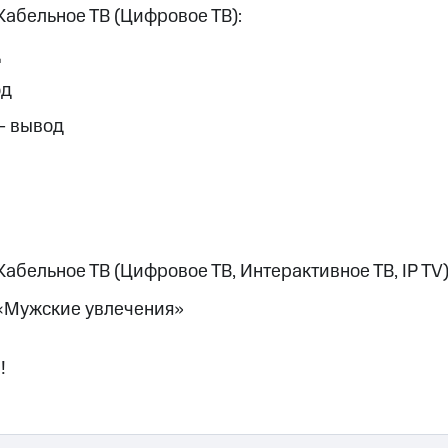
ые часы и трекеры
Умный дом
Планшеты
Акции и 
Кабельное ТВ (Цифровое ТВ):
ход 15%
д
од
— вывод
ле при оплате с карты МТС Деньги
Кабельное ТВ (Цифровое ТВ, Интерактивное ТВ, IP TV)
 «Мужские увлечения»
!