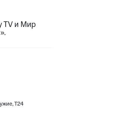
фитнес
Приложения от МТС
y TV и Мир
Приложения
».
Финансы
ужие, Т24
угого оператора
Оплата
Интернет-магазин