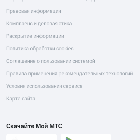
Пополнить
номер
Правовая информация
МТС
Комплаенс и деловая этика
Настройки
автоплатежа
Раскрытие информации
Пополнить
Политика обработки cookies
номер
другого
Соглашение о пользовании системой
оператора
Правила применения рекомендательных технологий
Оплата
интернета
Условия использования сервиса
и
ТВ
Карта сайта
Переводы
с
телефона
на карту
Скачайте Мой МТС
МТС Pay