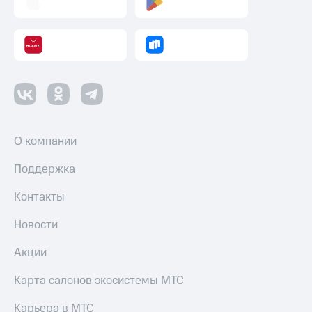
Оплата
по QR-
коду
за границей
тернет-магазин
Смартфоны
Наушники
и
О компании
колонки
Поддержка
Умные
часы
Контакты
и
трекеры
Новости
Умный
Акции
дом
Карта салонов экосистемы МТС
Планшеты
Акции
Карьера в МТС