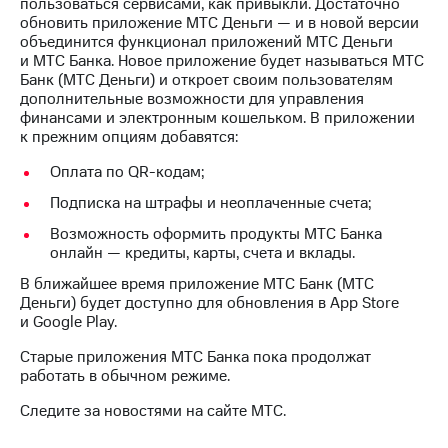
Интернет,
Выбрать
пользоваться сервисами, как привыкли. Достаточно
ТВ и телефон
красивый
обновить приложение МТС Деньги — и в новой версии
для дома
номер
объединится функционал приложений МТС Деньги
и МТС Банка. Новое приложение будет называться МТС
Заменить
Банк (МТС Деньги) и откроет своим пользователям
Услуги
SIM-
дополнительные возможности для управления
карту
финансами и электронным кошельком. В приложении
Личный
к прежним опциям добавятся:
кабинет
Перейти
интернета
Оплата по QR-кодам;
на
и
eSIM
Подписка на штрафы и неоплаченные счета;
ТВ
Личный
Для дома
Возможность оформить продукты МТС Банка
кабинет
Выберите
онлайн — кредиты, карты, счета и вклады.
спутникового
и подключите
В ближайшее время приложение МТС Банк (МТС
ТВ
ТВ
Деньги) будет доступно для обновления в App Store
Скачать
с выгодным
и Google Play.
приложение
тарифом
Мой
Старые приложения МТС Банка пока продолжат
МТС
работать в обычном режиме.
Акции
Тарифы
Интернет,
Следите за новостями на сайте МТС.
ТВ и телефон
Видеонаблюдение
для дома