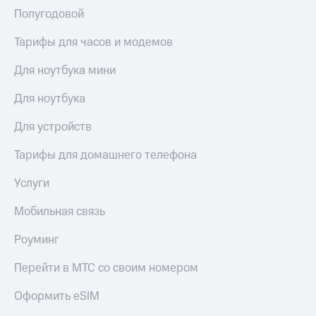
КИОН
Кино,
Полугодовой
Строки
музыка,
книги
Тарифы для часов и модемов
Live
и не
только
Для ноутбука мини
Гудок
Безопасность
Для ноутбука
Мой
МТС
Финансы
Для устройств
Все
Детям
Тарифы для домашнего телефона
приложения
и родителям
Услуги
Инвестиции
Здоровье
и фитнес
Получайте
Мобильная связь
доход
Приложения
онлайн
Роуминг
от МТС
Страхование
Акции
Перейти в МТС со своим номером
Покупка
Приложения
Оформить eSIM
полисов
КИОН
онлайн