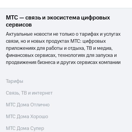
для дома
Услуги
290 ₽/
МТС — связь и экосистема цифровых
мес
сервисов
Акции
МТС
Актуальные новости не только о тарифах и услугах
Домашний
Premium
связи, но и новых продуктах МТС: цифровых
интернет
приложениях для работы и отдыха, ТВ и медиа,
Подписка
Домашнее
на гигабайты
финансовых сервисах, технологиях для запуска и
ТВ
интернета,
продвижения бизнеса и других сервисах компании
фильмы,
Спутниковое
музыка
ТВ
и многое
Тарифы
другое
Домашний
телефон
Семейная
Связь, ТВ и интернет
группа
Перейти
МТС Дома Отлично
в МТС
Скидка
со своим
на тарифы,
МТС Дома Хорошо
номером
общие
подписки
МТС Дома Супер
Поддержка
и услуги,