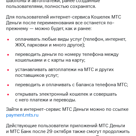
шаблоны и автоплатежи, ранее созданные
на связь
пользователями, полностью сохранятся.
Роуминг
Тарифы
Для пользователей интернет-сервиса Кошелек МТС
RED,
Деньги после переименования все останется по-
Семейная
РИИЛ
прежнему — можно будет, как и ранее:
группа
и МТС
оплачивать любые виды услуг (телефон, интернет,
Супер
Заказать
ЖКХ, парковки и много другое);
дешевле
SIM-
при
переводить деньги по номеру телефона между
карту
оплате
кошельками и с карты на карту;
с карты
Оформить
МТС
устанавливать автоплатежи на МТС и других
eSIM
Деньги
поставщиков услуг;
переводить и оплачивать с баланса телефона МТС;
SIM-
Выберите
карта
и подключите
открывать электронный кошелек и совершать
для
ТВ
с него платежи и переводы.
иностранцев
с выгодным
тарифом
Зайти в интернет-сервис МТС Деньги можно по ссылке
Оформить
payment.mts.ru
чистый
Тарифы
номер
Действующие пользователи приложений МТС Деньги
и МТС Банк после 29 октября также смогут продолжить