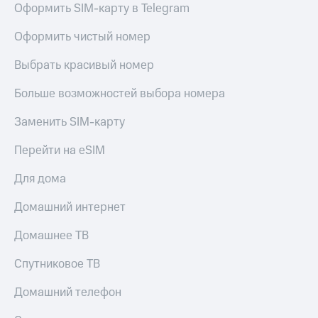
Оформить SIM-карту в Telegram
КИОН
Скидка 30%
Музыка
Оформить чистый номер
на связь
КИОН
С картой
Выбрать красивый номер
Строки
МТС
Деньги
Больше возможностей выбора номера
Live
МТС
Заменить SIM-карту
Гудок
Накопления
Перейти на eSIM
Мой
Откладывайте
МТС
деньги
Для дома
и получайте
Все
доход 15%
Домашний интернет
приложения
Акции
Финансы
Домашнее ТВ
Инвестиции
Условия
пополнения
Получайте
Спутниковое ТВ
доход
Скидка
онлайн
30%
Домашний телефон
на связь
Страхование