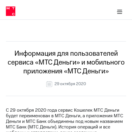
Перенести
ка 30% на связь
обильная связь
Сервисы и подписки
Интернет-магазин
Для дома
Скидка 30% на связь
Личные кабинеты
Финансы
Приложения
номер
ичные кабинеты
в МТС
Мобильная
связь
Все Новости
Тарифы
Интернет
и
ТВ
Услуги
Информация для пользователей
Спутниковое
сервиса «МТС Деньги» и мобильного
ТВ
Роуминг
приложения «МТС Деньги»
МТС
Деньги
29 октября 2020
Личный
кабинет
Мобильная связь
Скачать
Перенести
приложение
номер
Мой
в МТС
С 29 октября 2020 года сервис Кошелек МТС Деньги
МТС
будет переименован в МТС Деньги, а приложения МТС
Акции
Тарифы
Деньги и МТС Банк объединены под новым названием
МТС Банк (МТС Деньги). История операций и все
Скидка 30%
Услуги