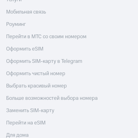
КИОН
Скидка 30%
Мобильная связь
Музыка
на связь
Роуминг
КИОН
С картой
Строки
МТС
Перейти в МТС со своим номером
Деньги
Live
Оформить eSIM
МТС
Гудок
Накопления
Оформить SIM-карту в Telegram
Мой
Откладывайте
МТС
Оформить чистый номер
деньги
и получайте
Все
доход 15%
Выбрать красивый номер
приложения
Акции
Финансы
Больше возможностей выбора номера
Инвестиции
Условия
пополнения
Заменить SIM-карту
Получайте
доход
Скидка
Перейти на eSIM
онлайн
30%
на связь
Для дома
Страхование