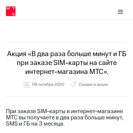
Перенести
ка 30% на связь
обильная связь
Сервисы и подписки
Интернет-магазин
Для дома
Скидка 30% на связь
Личные кабинеты
Финансы
Приложения
номер
ичные кабинеты
в МТС
Мобильная
связь
Все Новости
Тарифы
Интернет
и
ТВ
Услуги
Акция «В два раза больше минут и ГБ
Спутниковое
при заказе SIM-карты на сайте
ТВ
Роуминг
интернет-магазина МТС».
МТС
Деньги
08 октября 2020
Скидки и акции
Личный
кабинет
Мобильная связь
Скачать
Перенести
приложение
номер
Мой
в МТС
При заказе SIM-карты в интернет-магазине
МТС
МТС вы получаете в два раза больше минут,
Акции
Тарифы
SMS и ГБ на 3 месяца.
Скидка 30%
Услуги