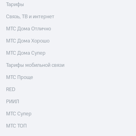
Тарифы
доступ
висы и подписки
к геолокации
МТС
Связь, ТВ и интернет
Сертификаты
Premium
безопасности
МТС Дома Отлично
Подписка
Всё
на гигабайты
МТС Дома Хорошо
интернета,
под
фильмы,
рукой
МТС Дома Супер
музыка
в Мой МТС
и многое
Тарифы мобильной связи
другое
Посмотрите,
что
МТС Проще
Семейная
полезного
группа
есть
RED
в нашем
Скидка
приложении
РИИЛ
на тарифы,
общие
КИОН
подписки
МТС Супер
и услуги,
КИОН
доступ
МТС ТОП
Музыка
к геолокации