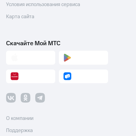
Условия использования сервиса
Оплата
по QR-
Карта сайта
коду
за границей
тернет-магазин
Смартфоны
Скачайте Мой МТС
Наушники
и
колонки
Умные
часы
и
трекеры
Умный
дом
О компании
Планшеты
Поддержка
Акции