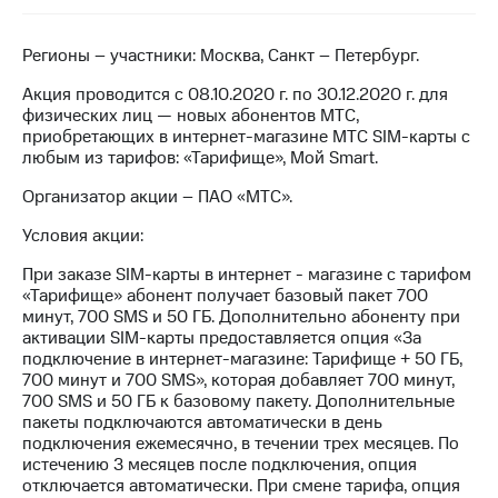
на связь
Регионы – участники: Москва, Санкт – Петербург.
Роуминг
Тарифы
RED,
Акция проводится с 08.10.2020 г. по 30.12.2020 г. для
Семейная
РИИЛ
физических лиц — новых абонентов МТС,
группа
и МТС
приобретающих в интернет-магазине МТС SIM-карты с
Супер
любым из тарифов: «Тарифище», Мой Smart.
Заказать
дешевле
SIM-
при
Организатор акции – ПАО «МТС».
карту
оплате
с карты
Условия акции:
Оформить
МТС
eSIM
Деньги
При заказе SIM-карты в интернет - магазине с тарифом
«Тарифище» абонент получает базовый пакет 700
SIM-
Выберите
минут, 700 SMS и 50 ГБ. Дополнительно абоненту при
карта
и подключите
активации SIM-карты предоставляется опция «За
для
ТВ
подключение в интернет-магазине: Тарифище + 50 ГБ,
иностранцев
с выгодным
700 минут и 700 SMS», которая добавляет 700 минут,
тарифом
700 SMS и 50 ГБ к базовому пакету. Дополнительные
Оформить
пакеты подключаются автоматически в день
чистый
подключения ежемесячно, в течении трех месяцев. По
Тарифы
номер
истечению 3 месяцев после подключения, опция
отключается автоматически. При смене тарифа, опция