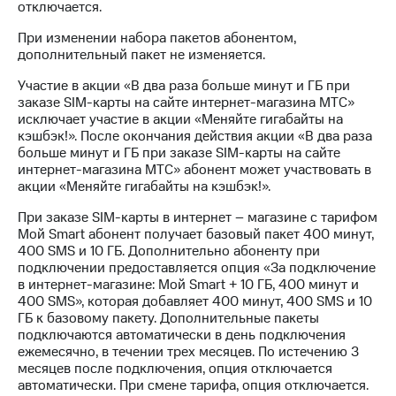
Интернет,
Выбрать
отключается.
ТВ и телефон
красивый
для дома
номер
При изменении набора пакетов абонентом,
дополнительный пакет не изменяется.
Заменить
Услуги
Участие в акции «В два раза больше минут и ГБ при
SIM-
заказе SIM-карты на сайте интернет-магазина МТС»
карту
Личный
исключает участие в акции «Меняйте гигабайты на
кабинет
кэшбэк!». После окончания действия акции «В два раза
Перейти
интернета
больше минут и ГБ при заказе SIM-карты на сайте
на
и
интернет-магазина МТС» абонент может участвовать в
eSIM
ТВ
акции «Меняйте гигабайты на кэшбэк!».
Личный
Для дома
При заказе SIM-карты в интернет – магазине с тарифом
кабинет
Выберите
Мой Smart абонент получает базовый пакет 400 минут,
спутникового
и подключите
400 SMS и 10 ГБ. Дополнительно абоненту при
ТВ
ТВ
подключении предоставляется опция «За подключение
Скачать
с выгодным
в интернет-магазине: Мой Smart + 10 ГБ, 400 минут и
приложение
тарифом
400 SMS», которая добавляет 400 минут, 400 SMS и 10
Мой
ГБ к базовому пакету. Дополнительные пакеты
МТС
подключаются автоматически в день подключения
Акции
Тарифы
ежемесячно, в течении трех месяцев. По истечению 3
Интернет,
месяцев после подключения, опция отключается
ТВ и телефон
автоматически. При смене тарифа, опция отключается.
Видеонаблюдение
для дома