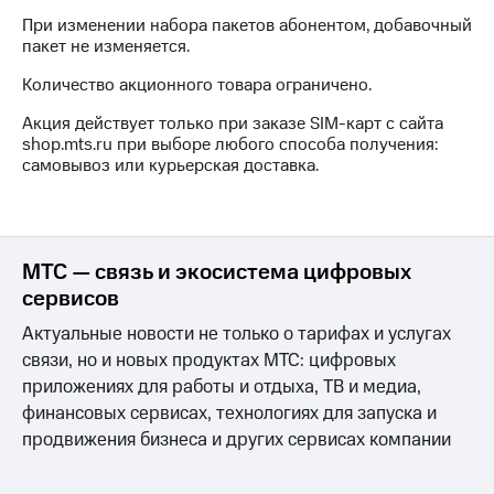
для дома
При изменении набора пакетов абонентом, добавочный
пакет не изменяется.
Услуги
290 ₽/
мес
Количество акционного товара ограничено.
Акции
МТС
Акция действует только при заказе SIM-карт с сайта
Домашний
Premium
shop.mts.ru при выборе любого способа получения:
интернет
самовывоз или курьерская доставка.
Подписка
Домашнее
на гигабайты
ТВ
интернета,
фильмы,
Спутниковое
музыка
МТС — связь и экосистема цифровых
ТВ
и многое
сервисов
другое
Домашний
Актуальные новости не только о тарифах и услугах
телефон
Семейная
связи, но и новых продуктах МТС: цифровых
группа
Перейти
приложениях для работы и отдыха, ТВ и медиа,
в МТС
Скидка
финансовых сервисах, технологиях для запуска и
со своим
на тарифы,
продвижения бизнеса и других сервисах компании
номером
общие
подписки
Поддержка
и услуги,