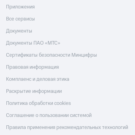
Пополнить
Приложения
номер
МТС
Все сервисы
Настройки
Документы
автоплатежа
Документы ПАО «МТС»
Пополнить
номер
Сертификаты безопасности Минцифры
другого
оператора
Правовая информация
Оплата
интернета
Комплаенс и деловая этика
и
ТВ
Раскрытие информации
Переводы
Политика обработки cookies
с
телефона
Соглашение о пользовании системой
на карту
Правила применения рекомендательных технологий
МТС Pay