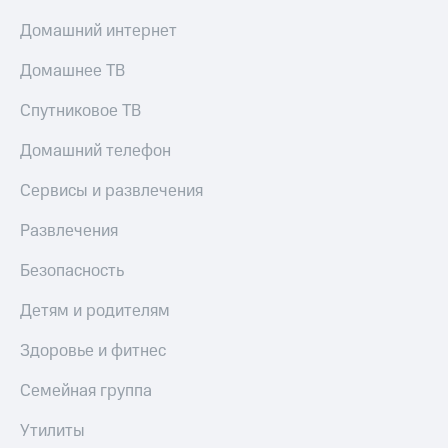
Тарифы
Домашний интернет
Покупка
RED,
полисов
РИИЛ
Домашнее ТВ
онлайн
и МТС Супер
дешевле
Скидка 30%
Спутниковое ТВ
при оплате
на связь
с карты
Домашний телефон
МТС Деньги
С картой
МТС
Сервисы и развлечения
Обзоры
Деньги
товаров
Развлечения
МТС
Скидки
Накопления
Безопасность
до 40%
Откладывайте
на смартфоны
Детям и родителям
деньги
и получайте
при
доход 15%
Здоровье и фитнес
покупке
со связью
Платежи
Семейная группа
МТС
и
переводы
Утилиты