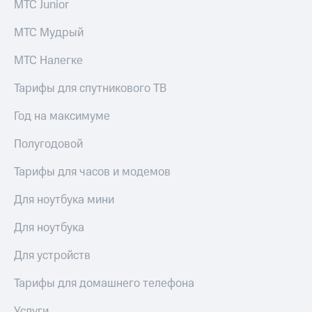
МТС Junior
КИОН
Кино,
Строки
музыка,
МТС Мудрый
книги
Live
и не
МТС Налегке
только
Гудок
Тарифы для спутникового ТВ
Безопасность
Мой
МТС
Год на максимуме
Финансы
Все
Полугодовой
Детям
приложения
и родителям
Тарифы для часов и модемов
Инвестиции
Здоровье
и фитнес
Для ноутбука мини
Получайте
доход
Приложения
Для ноутбука
онлайн
от МТС
Для устройств
Страхование
Акции
Тарифы для домашнего телефона
Покупка
Приложения
полисов
КИОН
Услуги
онлайн