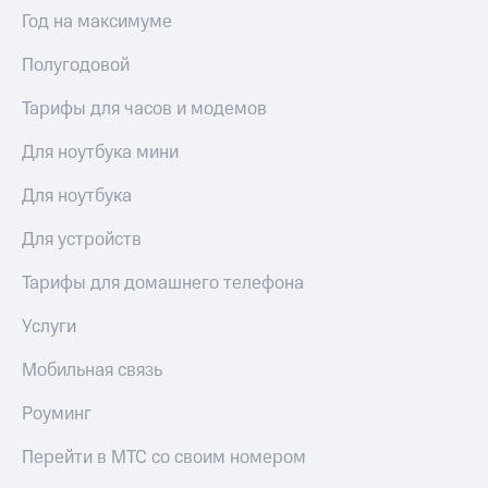
Выбрать
ТВ и телефон
Год на максимуме
красивый
для дома
номер
Полугодовой
Услуги
Заменить
SIM-
Тарифы для часов и модемов
Личный
карту
кабинет
интернета
Для ноутбука мини
Перейти
и
на
ТВ
Для ноутбука
eSIM
Личный
кабинет
Для устройств
Для дома
спутникового
Выберите
ТВ
Тарифы для домашнего телефона
и подключите
Скачать
ТВ
приложение
Услуги
с выгодным
Мой
тарифом
МТС
Мобильная связь
Акции
Тарифы
Роуминг
Интернет,
ТВ и телефон
Видеонаблюдение
Перейти в МТС со своим номером
для дома
для дома