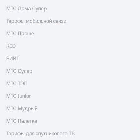
на связь
МТС Дома Супер
Роуминг
Тарифы
Тарифы мобильной связи
RED,
Семейная
РИИЛ
МТС Проще
группа
и МТС
Супер
RED
Заказать
дешевле
SIM-
при
карту
РИИЛ
оплате
с карты
Оформить
МТС
МТС Супер
eSIM
Деньги
МТС ТОП
SIM-
Выберите
карта
и подключите
МТС Junior
для
ТВ
иностранцев
с выгодным
МТС Мудрый
тарифом
Оформить
МТС Налегке
чистый
Тарифы
номер
Тарифы для спутникового ТВ
Интернет,