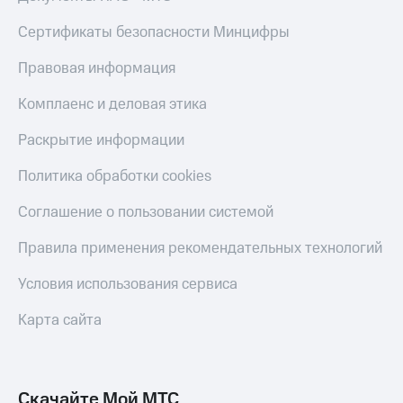
Live
и не
только
Сертификаты безопасности Минцифры
Гудок
Безопасность
Правовая информация
Мой
МТС
Финансы
Комплаенс и деловая этика
Все
Детям
Раскрытие информации
приложения
и родителям
Политика обработки cookies
Инвестиции
Здоровье
и фитнес
Получайте
Соглашение о пользовании системой
доход
Приложения
онлайн
Правила применения рекомендательных технологий
от МТС
Страхование
Акции
Условия использования сервиса
Покупка
полисов
Приложения
Карта сайта
онлайн
КИОН
Скидка 30%
на связь
КИОН
Музыка
Скачайте Мой МТС
С картой