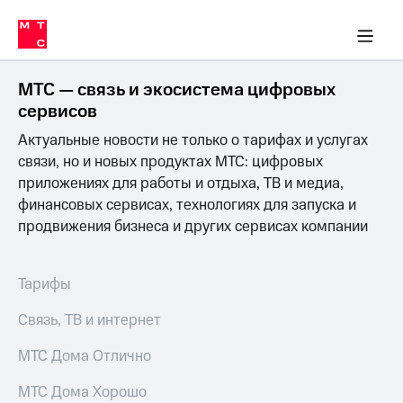
Перенести
ка 30% на связь
обильная связь
Сервисы и подписки
Интернет-магазин
Для дома
Скидка 30% на связь
Личные кабинеты
Финансы
Приложения
номер
ичные кабинеты
в МТС
Мобильная
связь
МТС — связь и экосистема цифровых
Тарифы
Интернет
сервисов
и
Актуальные новости не только о тарифах и услугах
ТВ
Услуги
связи, но и новых продуктах МТС: цифровых
Спутниковое
приложениях для работы и отдыха, ТВ и медиа,
ТВ
финансовых сервисах, технологиях для запуска и
Роуминг
продвижения бизнеса и других сервисах компании
МТС
Деньги
Личный
кабинет
Мобильная связь
Тарифы
Скачать
Перенести
приложение
номер
Связь, ТВ и интернет
Мой
в МТС
МТС
МТС Дома Отлично
Акции
Тарифы
МТС Дома Хорошо
Скидка 30%
Услуги