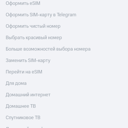
Оформить eSIM
Услуги
290 ₽/
мес
Акции
Оформить SIM-карту в Telegram
МТС
Домашний
Оформить чистый номер
Premium
интернет
Выбрать красивый номер
Подписка
Домашнее
на гигабайты
ТВ
интернета,
Больше возможностей выбора номера
фильмы,
Спутниковое
музыка
Заменить SIM-карту
ТВ
и многое
другое
Перейти на eSIM
Домашний
Семейная
телефон
группа
Для дома
Перейти
Скидка
Домашний интернет
в МТС
на тарифы,
со своим
общие
Домашнее ТВ
номером
подписки
и услуги,
Спутниковое ТВ
Поддержка
доступ
к геолокации