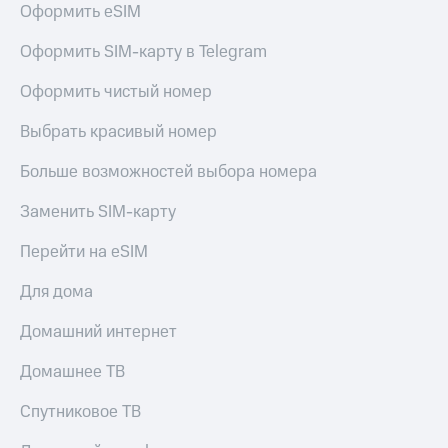
для дома
Оформить eSIM
Услуги
290 ₽/
Оформить SIM-карту в Telegram
мес
Акции
Оформить чистый номер
МТС
Домашний
Premium
Выбрать красивый номер
интернет
Подписка
Больше возможностей выбора номера
Домашнее
на гигабайты
ТВ
интернета,
Заменить SIM-карту
фильмы,
Спутниковое
музыка
Перейти на eSIM
ТВ
и многое
другое
Для дома
Домашний
телефон
Семейная
Домашний интернет
группа
Перейти
в МТС
Скидка
Домашнее ТВ
со своим
на тарифы,
номером
общие
Спутниковое ТВ
подписки
Поддержка
и услуги,