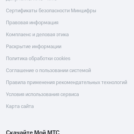
КИОН
Кино,
Строки
Сертификаты безопасности Минцифры
музыка,
книги
Live
и не
Правовая информация
только
Гудок
Комплаенс и деловая этика
Безопасность
Мой
Раскрытие информации
МТС
Финансы
Политика обработки cookies
Все
Детям
приложения
и родителям
Соглашение о пользовании системой
Инвестиции
Здоровье
Правила применения рекомендательных технологий
и фитнес
Получайте
Условия использования сервиса
доход
Приложения
онлайн
от МТС
Карта сайта
Страхование
Акции
Покупка
Приложения
полисов
КИОН
Скачайте Мой МТС
онлайн