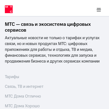
Перенести
ка 30% на связь
обильная связь
Сервисы и подписки
Интернет-магазин
Для дома
Скидка 30% на связь
Личные кабинеты
Финансы
Приложения
номер
ичные кабинеты
в МТС
Мобильная
связь
МТС — связь и экосистема цифровых
Тарифы
Интернет
сервисов
и
Актуальные новости не только о тарифах и услугах
ТВ
Услуги
связи, но и новых продуктах МТС: цифровых
Спутниковое
приложениях для работы и отдыха, ТВ и медиа,
ТВ
финансовых сервисах, технологиях для запуска и
Роуминг
продвижения бизнеса и других сервисах компании
МТС
Деньги
Личный
кабинет
Мобильная связь
Тарифы
Скачать
Перенести
приложение
номер
Связь, ТВ и интернет
Мой
в МТС
МТС
МТС Дома Отлично
Акции
Тарифы
МТС Дома Хорошо
Скидка 30%
Услуги