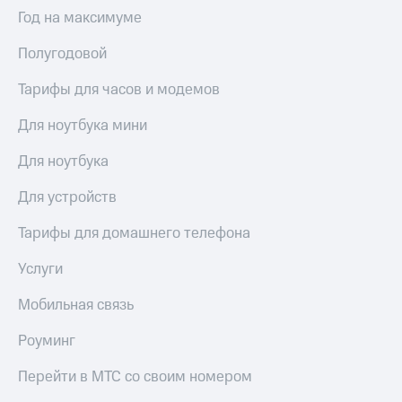
Интернет,
Выбрать
Год на максимуме
ТВ и телефон
красивый
для дома
номер
Полугодовой
Заменить
Услуги
SIM-
Тарифы для часов и модемов
карту
Личный
Для ноутбука мини
кабинет
Перейти
интернета
на
Для ноутбука
и
eSIM
ТВ
Для устройств
Личный
Для дома
кабинет
Выберите
Тарифы для домашнего телефона
спутникового
и подключите
ТВ
ТВ
Услуги
Скачать
с выгодным
приложение
тарифом
Мобильная связь
Мой
МТС
Роуминг
Акции
Тарифы
Интернет,
Перейти в МТС со своим номером
ТВ и телефон
Видеонаблюдение
для дома