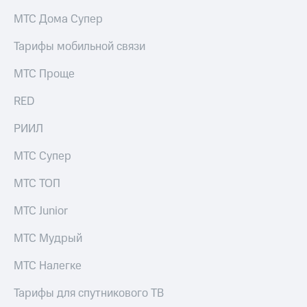
на связь
МТС Дома Супер
Роуминг
Тарифы
Тарифы мобильной связи
RED,
Семейная
РИИЛ
МТС Проще
группа
и МТС
Супер
RED
Заказать
дешевле
SIM-
при
карту
РИИЛ
оплате
с карты
Оформить
МТС
МТС Супер
eSIM
Деньги
МТС ТОП
SIM-
Выберите
карта
и подключите
МТС Junior
для
ТВ
иностранцев
с выгодным
МТС Мудрый
тарифом
Оформить
МТС Налегке
чистый
Тарифы
номер
Тарифы для спутникового ТВ