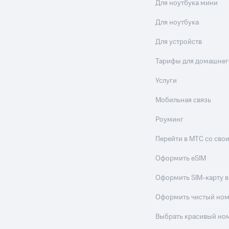
ые часы и трекеры
Умный дом
Планшеты
Акции и 
Для ноутбука мини
ход 15%
Для ноутбука
Для устройств
Тарифы для домашнег
Услуги
ле при оплате с карты МТС Деньги
Мобильная связь
Роуминг
Перейти в МТС со св
Оформить eSIM
Оформить SIM-карту в
Оформить чистый но
Выбрать красивый но