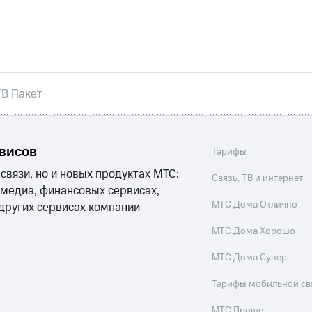
никовое ТВ
МТС Деньги
е Мой МТС
Акции
ТВ Пакет
йная группа
Заказать SIM-карту
Оформить eSIM
S
асивый номер
Заменить SIM-карту
Перейти на eSI
ле при оплате с карты МТС Деньги
ым тарифом
рвисов
ым тарифом
Тарифы
 связи, но и новых продуктах МТС:
Связь, ТВ и интернет
 медиа, финансовых сервисах,
МТС Дома Отлично
 других сервисах компании
Домашнее ТВ
Спутниковое ТВ
Домашний телефон
П
МТС Дома Хорошо
ый кабинет спутникового ТВ
Скачать приложение М
МТС Дома Супер
ильмы, музыка и многое другое
Тарифы мобильной св
МТС Проще