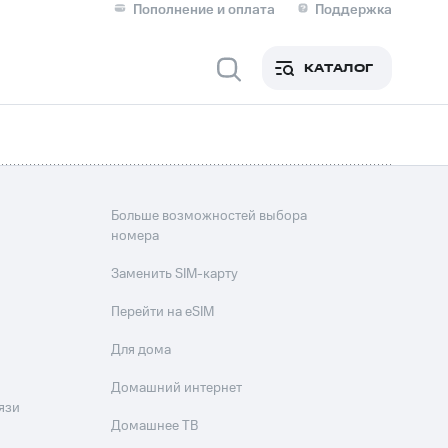
Пополнение и оплата
Поддержка
Скидка 30% на связь
Личные кабинеты
КАТАЛОГ
Мобильная связь
IM-карта для иностранцев
M
Для дома
Больше возможностей выбора
номера
Заменить SIM-карту
ерейти в МТС со своим
Перейти на eSIM
ой МТС
Для дома
Сервисы и подписки
Домашний интернет
язи
Домашнее ТВ