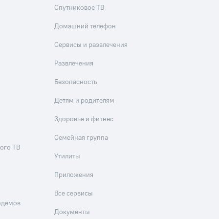
Спутниковое ТВ
фитнес
Приложения от МТС
Домашний телефон
Приложения
Сервисы и развлечения
Развлечения
Финансы
Безопасность
Детям и родителям
Здоровье и фитнес
Семейная группа
ого ТВ
Утилиты
Приложения
угого оператора
Оплата
Все сервисы
одемов
Документы
Интернет-магазин