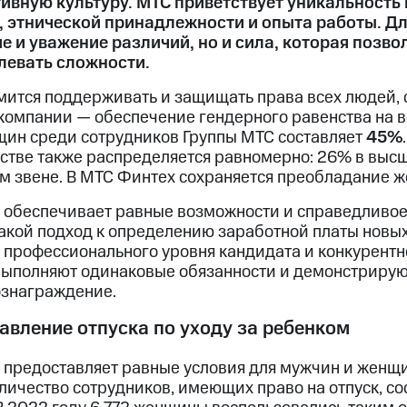
ивную культуру. МТС приветствует уникальность 
, этнической принадлежности и опыта работы. Д
е и уважение различий, но и сила, которая позв
левать сложности.
мится поддерживать и защищать права всех людей, 
компании — обеспечение гендерного равенства на в
щин среди сотрудников Группы МТС составляет
45%
стве также распределяется равномерно: 26% в высш
 звене. В МТС Финтех сохраняется преобладание же
 обеспечивает равные возможности и справедливое 
Такой подход к определению заработной платы новы
 профессионального уровня кандидата и конкурентн
выполняют одинаковые обязанности и демонстрирую
ознаграждение.
авление отпуска по уходу за ребенком
предоставляет равные условия для мужчин и женщин
ичество сотрудников, имеющих право на отпуск, со