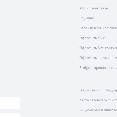
Мобильная связь
Роуминг
Перейти в МТС со св
Оформить eSIM
Оформить SIM-карту в
Оформить чистый но
Выбрать красивый но
О компании
Подде
Карта салонов экоси
Акционерам и инвест