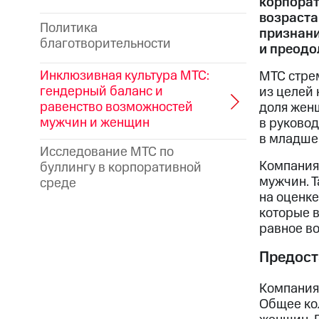
корпорат
возраста
Политика
признани
благотворительности
и преодо
Инклюзивная культура МТС:
МТС стре
гендерный баланс и
из целей 
равенство возможностей
доля жен
мужчин и женщин
в руковод
в младшем
Исследование МТС по
Компания
буллингу в корпоративной
мужчин. 
среде
на оценке
которые 
равное в
Предост
Компания 
Общее кол