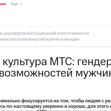
ании
Еще
ТС
Пресс-релизы
МТС о технологиях
ТС
История компании
Руководство региона
Правова
стижения
Интервью
Финансовая отчетность
Конта
ы корпоративной социальной ответственности
тивный секретарь
Раскрытие информации
Информа
равенство возможностей мужчин и женщин
ный кабинет акционера
Акционерный капитал
Конт
Порядок выкупа акций
Дивиденды
Рынок облигаци
 погашении именных облигаций
Другое
Регистрато
культура МТС: генде
 возможностей мужчи
имально фокусируется на том, чтобы людям с р
сь по-настоящему уверенно и хорошо, для этого