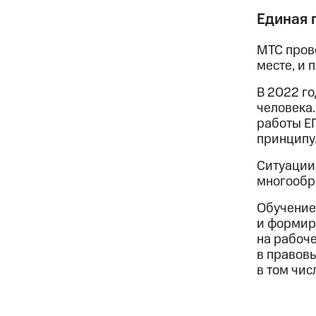
Единая 
МТС прово
месте, и
В 2022 го
человека.
работы Е
принципу
Ситуации
многообра
Обучение
и формир
на рабоче
в правовы
в том чис