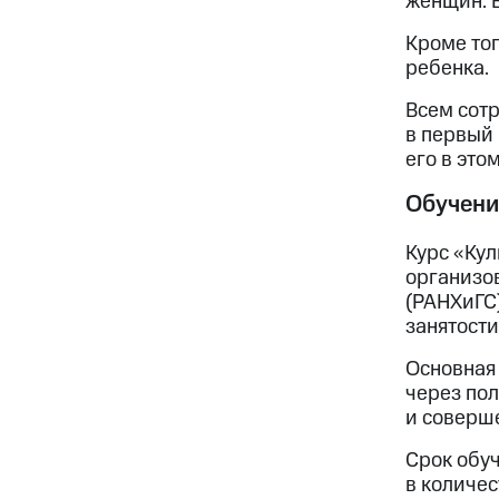
женщин. В
Кроме тог
ребенка.
Всем сот
в первый
его в это
Обучени
Курс «Кул
организо
(РАНХиГС
занятост
Основная
через пол
и соверш
Срок обу
в количес