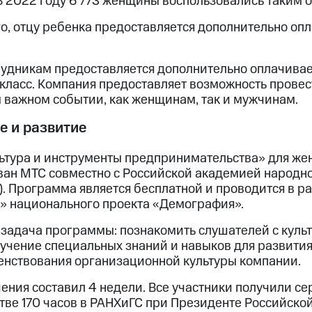
 2022 году 6 773 женщины воспользовались таким о
о, отцу ребенка предоставляется дополнительно оп
рудникам предоставляется дополнительно оплачивае
 класс. Компания предоставляет возможность прове
м важном событии, как женщинам, так и мужчинам.
е и развитие
ьтура и инструменты предпринимательства» для женщ
ван МТС совместно с Российской академией народно
). Программа является бесплатной и проводится в 
и» национального проекта «Демография».
 задача программы: познакомить слушателей с куль
учение специальных знаний и навыков для развития
енствования организационной культуры компании.
чения составил 4 недели. Все участники получили 
тве 170 часов в РАНХиГС при Президенте Российско