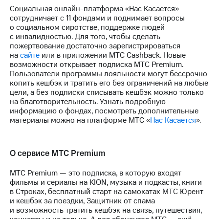
акций
Социальная онлайн-платформа «Нас Касается»
Дивиденды
сотрудничает с 11 фондами и поднимает вопросы
Рынок
о социальном сиротстве, поддержке людей
облигаций
с инвалидностью. Для того, чтобы сделать
пожертвование достаточно зарегистрироваться
Описание
на
сайте
или в приложении МТС Cashback. Новые
Еврооблигации-2023
возможности открывает подписка МТС Premium.
Уведомление
Пользователи программы лояльности могут бессрочно
о
копить кешбэк и тратить его без ограничений на любые
погашении
цели, а без подписки списывать кешбэк можно только
именных
на благотворительность. Узнать подробную
облигаций
информацию о фондах, посмотреть дополнительные
Другое
материалы можно на платформе МТС «
Нас Касается
».
Регистратор
Реквизиты
О сервисе МТС Premium
Контакты
йчивое развитие
МТС Premium — это подписка, в которую входят
и деловая этика
фильмы и сериалы на KION, музыка и подкасты, книги
На главную
в Строках, бесплатный старт на самокатах МТС Юрент
и кешбэк за поездки, Защитник от спама
и возможность тратить кешбэк на связь, путешествия,