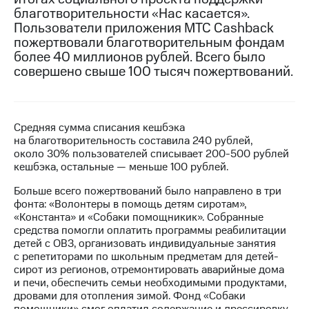
благотворительности «Нас касается».
МТС
Пользователи приложения МТС Cashback
о технологиях
пожертвовали благотворительным фондам
более 40 миллионов рублей. Всего было
Достижения
совершено свыше 100 тысяч пожертвований.
Интервью
Финансовая
отчетность
Средняя сумма списания кешбэка
на благотворительность составила 240 рублей,
Контакты
около 30% пользователей списывает 200-500 рублей
кешбэка, остальные — меньше 100 рублей.
Пригласить
Больше всего пожертвований было направлено в три
спикера
фонта: «Волонтеры в помощь детям сиротам»,
«Константа» и «Собаки помощникик». Собранные
м и акционерам
средства помогли оплатить программы реабилитации
Корпоративное
детей с ОВЗ, организовать индивидуальные занятия
управление
с репетиторами по школьным предметам для детей-
сирот из регионов, отремонтировать аварийные дома
Корпоративный
и печи, обеспечить семьи необходимыми продуктами,
секретарь
дровами для отопления зимой. Фонд «Собаки
Раскрытие