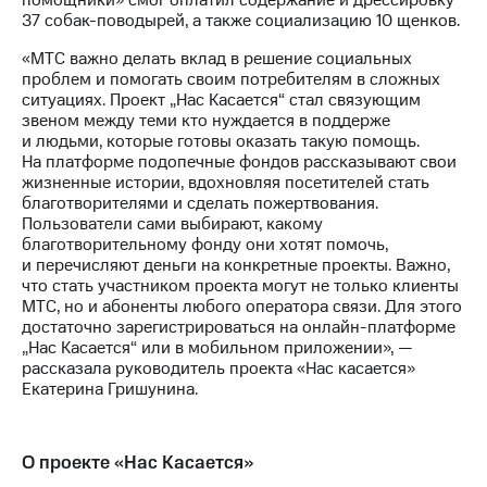
помощники» смог оплатил содержание и дрессировку
информации
37 собак-поводырей, а также социализацию 10 щенков.
Информация
акционерам
«МТС важно делать вклад в решение социальных
Документы
проблем и помогать своим потребителям в сложных
ПАО
ситуациях. Проект „Нас Касается“ стал связующим
"МТС"
звеном между теми кто нуждается в поддерже
Собрания
и людьми, которые готовы оказать такую помощь.
акционеров
На платформе подопечные фондов рассказывают свои
Личный
жизненные истории, вдохновляя посетителей стать
кабинет
благотворителями и сделать пожертвования.
акционера
Пользователи сами выбирают, какому
Акционерный
благотворительному фонду они хотят помочь,
капитал
и перечисляют деньги на конкретные проекты. Важно,
Контроль
что стать участником проекта могут не только клиенты
и
МТС, но и абоненты любого оператора связи. Для этого
аудит
достаточно зарегистрироваться на онлайн-платформе
Рынок
„Нас Касается“ или в мобильном приложении», —
акций
рассказала руководитель проекта «Нас касается»
Екатерина Гришунина.
Описание
Программа
приобретения
Порядок
О проекте «Нас Касается»
выкупа