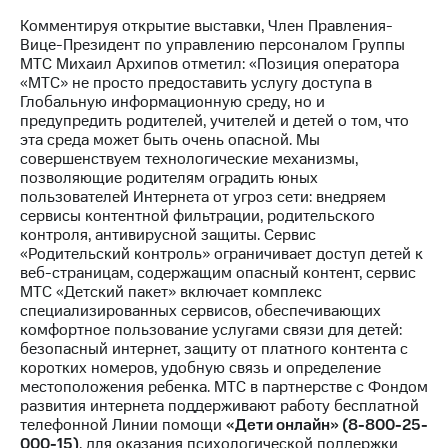
Комментируя открытие выставки, Член Правления-
МТС
Вице-Президент по управлению персоналом Группы
о технологиях
МТС Михаил Архипов отметил: «Позиция оператора
«МТС» не просто предоставить услугу доступа в
Достижения
Глобальную информационную среду, но и
предупредить родителей, учителей и детей о том, что
Интервью
эта среда может быть очень опасной. Мы
совершенствуем технологические механизмы,
Финансовая
позволяющие родителям оградить юных
отчетность
пользователей Интернета от угроз сети: внедряем
сервисы контентной фильтрации, родительского
Контакты
контроля, антивирусной защиты. Сервис
«Родительский контроль» ограничивает доступ детей к
Пригласить
веб-страницам, содержащим опасный контент, сервис
спикера
МТС «Детский пакет» включает комплекс
специализированных сервисов, обеспечивающих
м и акционерам
комфортное пользование услугами связи для детей:
Корпоративное
безопасный интернет, защиту от платного контента с
управление
коротких номеров, удобную связь и определение
местоположения ребенка. МТС в партнерстве с Фондом
Корпоративный
развития интернета поддерживают работу бесплатной
секретарь
телефонной Линии помощи
«Дети онлайн» (8-800-25-
Раскрытие
000-15)
, для оказания психологической поддержки