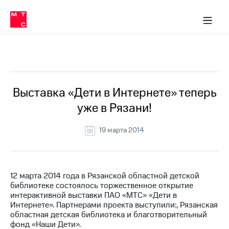
О
сторам и акционерам
Комплаенс и деловая этика
Устойчивое развитие
Медиа-центр
О МТС
О МТС
На главную
компании
О
компании
Стратегия
Стратегия
Все Новости
Карьера
в МТС
Карьера
в МТС
Пресс-
Выставка «Дети в Интернете» теперь
релизы
История
уже в Рязани!
компании
МТС
о технологиях
Руководство
19 марта 2014
региона
Правовая
информация
12 марта 2014 года в Рязанской областной детской
библиотеке состоялось торжественное открытие
Контакты
интерактивной выставки ПАО «МТС» «Дети в
Интернете». Партнерами проекта выступили:, Рязанская
Медиа-центр
областная детская библиотека и благотворительный
Пресс-
фонд «Наши Дети».
релизы