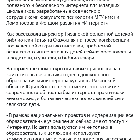
акций
полезного и безопасного интернета для младших
Дивиденды
школьников, разработанные совместно с
Рынок
сотрудниками факультета психологии МГУ имени
облигаций
Ломоносова и Фондом развития «Интернет».
Описание
Как рассказала директор Рязанской областной детской
Еврооблигации-2023
библиотеки Татьяна Окружная на пресс-конференции,
Уведомление
посвященной открытию выставки, проблемой
о
безопасного интернета для детей сейчас обеспокоены
погашении
и родители, и учителя, и библиотекари.
именных
На торжественном открытии также присутствовал
облигаций
заместитель начальника отдела дошкольного
Другое
образования министерства культуры Рязанской
области Юрий Золотов. Он отметил, что развитие
Регистратор
современного общества без интернета практически
Реквизиты
невозможно, и большей частью пользователей сети
Контакты
являются дети.
йчивое развитие
и деловая этика
«В рамках национальных проектов и модернизации все
На главную
образовательные учреждения сейчас имеют доступ к
Интернету. Но дети пользуются им не только в
образовательных целях, они используют
коммуникационные, игровые и многие другие ресурсы