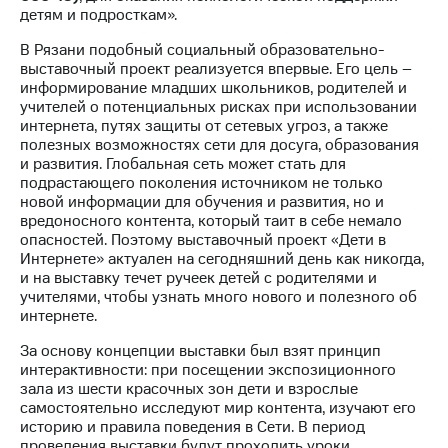
информации
детям и подросткам».
Информация
акционерам
В Рязани подобный социальный образовательно-
Документы
выставочный проект реализуется впервые. Его цель –
ПАО
информирование младших школьников, родителей и
"МТС"
учителей о потенциальных рисках при использовании
Собрания
интернета, путях защиты от сетевых угроз, а также
акционеров
полезных возможностях сети для досуга, образования
Личный
и развития. Глобальная сеть может стать для
кабинет
подрастающего поколения источником не только
акционера
новой информации для обучения и развития, но и
Акционерный
вредоносного контента, который таит в себе немало
капитал
опасностей. Поэтому выставочный проект «Дети в
Контроль
Интернете» актуален на сегодняшний день как никогда,
и
и на выставку течет ручеек детей с родителями и
аудит
учителями, чтобы узнать много нового и полезного об
Рынок
интернете.
акций
За основу концепции выставки был взят принцип
Описание
интерактивности: при посещении экспозиционного
Программа
зала из шести красочных зон дети и взрослые
приобретения
самостоятельно исследуют мир контента, изучают его
Порядок
историю и правила поведения в Сети. В период
выкупа
проведения выставки будут проходить уроки