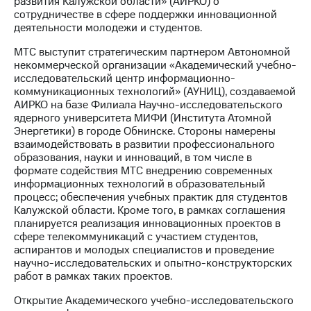
развития Калужской области» (АИРКО) о
сотрудничестве в сфере поддержки инновационной
МТС
деятельности молодежи и студентов.
о технологиях
МТС выступит стратегическим партнером Автономной
Достижения
некоммерческой организации «Академический учебно-
исследовательский центр информационно-
Интервью
коммуникационных технологий» (АУНИЦ), создаваемой
АИРКО на базе Филиала Научно-исследовательского
Финансовая
ядерного университета МИФИ (Института Атомной
отчетность
Энергетики) в городе Обнинске. Стороны намерены
взаимодействовать в развитии профессионального
Контакты
образования, науки и инноваций, в том числе в
формате содействия МТС внедрению современных
Пригласить
информационных технологий в образовательный
спикера
процесс; обеспечения учебных практик для студентов
Калужской области. Кроме того, в рамках соглашения
м и акционерам
планируется реализация инновационных проектов в
Корпоративное
сфере телекоммуникаций с участием студентов,
управление
аспирантов и молодых специалистов и проведение
научно-исследовательских и опытно-конструкторских
Корпоративный
работ в рамках таких проектов.
секретарь
Раскрытие
Открытие Академического учебно-исследовательского