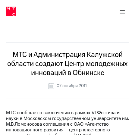
О
сторам и акционерам
Комплаенс и деловая этика
Устойчивое развитие
Медиа-центр
О МТС
О МТС
На главную
компании
О
компании
Стратегия
Стратегия
Все Новости
Карьера
в МТС
Карьера
в МТС
Пресс-
МТС и Администрация Калужской
релизы
История
области создают Центр молодежных
компании
МТС
инноваций в Обнинске
о технологиях
Руководство
региона
07 октября 2011
Правовая
информация
Контакты
МТС сообщает о заключении в рамках VI Фестиваля
науки в Московском государственном университете им.
Медиа-центр
М.В.Ломоносова соглашения с ОАО «Агентство
Пресс-
инновационного развития – центр кластерного
релизы