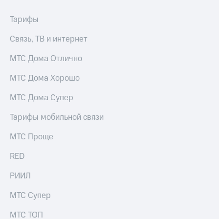
акций
Дивиденды
Тарифы
Рынок
облигаций
Связь, ТВ и интернет
Описание
МТС Дома Отлично
Еврооблигации-2023
Уведомление
МТС Дома Хорошо
о
погашении
МТС Дома Супер
именных
облигаций
Тарифы мобильной связи
Другое
Регистратор
МТС Проще
Реквизиты
Контакты
RED
йчивое развитие
и деловая этика
РИИЛ
На главную
МТС Супер
МТС ТОП