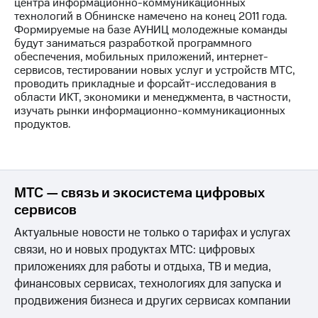
информации
центра информационно-коммуникационных
Информация
технологий в Обнинске намечено на конец 2011 года.
акционерам
Формируемые на базе АУНИЦ молодежные команды
Документы
будут заниматься разработкой программного
ПАО
обеспечения, мобильных приложений, интернет-
"МТС"
сервисов, тестировании новых услуг и устройств МТС,
Собрания
проводить прикладные и форсайт-исследования в
акционеров
области ИКТ, экономики и менеджмента, в частности,
Личный
изучать рынки информационно-коммуникационных
кабинет
продуктов.
акционера
Акционерный
капитал
Контроль
МТС — связь и экосистема цифровых
и
аудит
сервисов
Рынок
акций
Актуальные новости не только о тарифах и услугах
связи, но и новых продуктах МТС: цифровых
Описание
приложениях для работы и отдыха, ТВ и медиа,
Программа
финансовых сервисах, технологиях для запуска и
приобретения
Порядок
продвижения бизнеса и других сервисах компании
выкупа