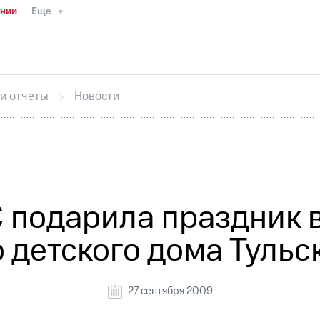
ании
Еще
ТС
Пресс-релизы
МТС о технологиях
ТС
История компании
Руководство региона
Правова
стижения
Интервью
Финансовая отчетность
Конта
 и отчеты
Новости
тивный секретарь
Раскрытие информации
Информа
ный кабинет акционера
Акционерный капитал
Конт
Порядок выкупа акций
Дивиденды
Рынок облигаци
 погашении именных облигаций
Другое
Регистрато
 подарила праздник 
 детского дома Тульс
27 сентября 2009