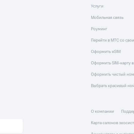
Услуги
Мобильная связь
Роуминг
Перейти в МТС со св
Оформить eSIM
Оформить SIM-карту в
Оформить чистый но
Выбрать красивый но
О компании
Подде
Карта салонов экоси