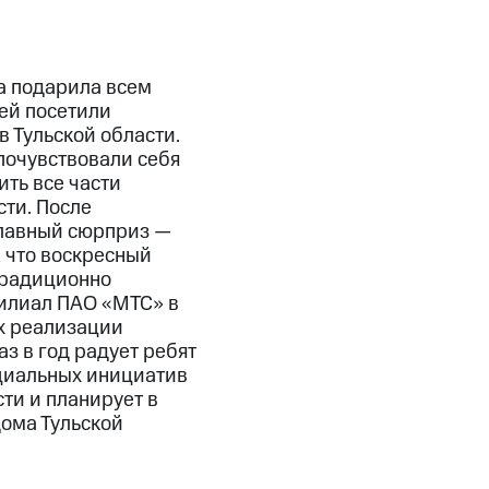
да подарила всем
ей посетили
 Тульской области.
почувствовали себя
ть все части
сти. После
главный сюрприз —
, что воскресный
традиционно
Филиал ПАО «МТС» в
х реализации
з в год радует ребят
циальных инициатив
ти и планирует в
ома Тульской