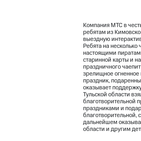
Компания МТС в честь
ребятам из Кимовско
выездную интерактив
Ребята на несколько
настоящими пиратами
старинной карты и на
праздничного чаепит
зрелищное огненное ш
праздник, подаренны
оказывает поддержку
Тульской области вз
благотворительной п
праздниками и подар
благотворительной, с
дальнейшем оказыват
области и другим де