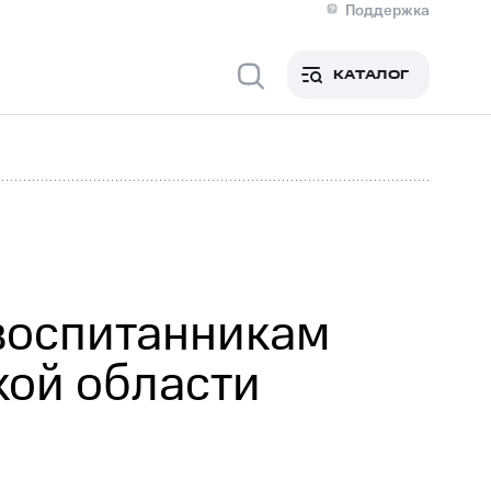
Поддержка
О МТС
я информация
Контакты
КАТАЛОГ
Медиа-центр
кты
Пригласить спикера
Инвесторам и акционерам
ция акционерам
Документы
роль и аудит
Рынок акций
й
Описание
р
Реквизиты
Контакты
Устойчивое развитие
Комплаенс и деловая этика
На главную
воспитанникам
кой области