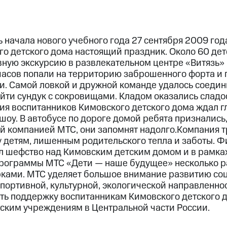
 начала нового учебного года 27 сентября 2009 го
го детского дома настоящий праздник. Около 60 дет
ную экскурсию в развлекательном центре «Витязь» в
 часов попали на территорию заброшенного форта и 
. Самой ловкой и дружной команде удалось соедини
йти сундук с сокровищами. Кладом оказались сладо
ия воспитанников Кимовского детского дома ждал 
оу. В автобусе по дороге домой ребята признались
й компанией МТС, они запомнят надолго.Компания 
 детям, лишенным родительского тепла и заботы. 
ял шефство над Кимовским детским домом и в рамка
рограммы МТС «Дети — наше будущее» несколько ра
ками. МТС уделяет большое внимание развитию со
портивной, культурной, экологической направленнос
ь поддержку воспитанникам Кимовского детского д
тским учреждениям в Центральной части России.