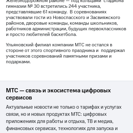
Железнодорожном районе — под кольцами стадиона
гимназии № 30 встретились 244 участника,
МТС
представлявшие 61 команду. В соревнованиях
о технологиях
участвовали гости из Новоспасского и Засвияжского
районов, дворовые команды, команды школьников,
Достижения
работников администрации, будущих первоклассников
и просто любителей баскетбола.
Интервью
Ульяновский филиал компании МТС не остался в
Финансовая
стороне от этого спортивного праздника и поддержал
отчетность
участников соревнований памятными призами и
подарками.
Контакты
Пригласить
спикера
МТС — связь и экосистема цифровых
м и акционерам
сервисов
Корпоративное
управление
Актуальные новости не только о тарифах и услугах
связи, но и новых продуктах МТС: цифровых
Корпоративный
приложениях для работы и отдыха, ТВ и медиа,
секретарь
финансовых сервисах, технологиях для запуска и
Раскрытие