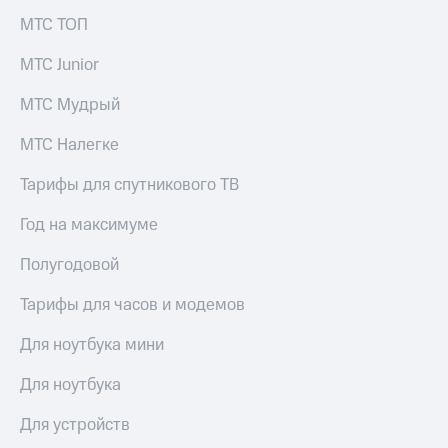
акций
МТС ТОП
Дивиденды
Рынок
МТС Junior
облигаций
МТС Мудрый
Описание
Еврооблигации-2023
МТС Налегке
Уведомление
о
погашении
Тарифы для спутникового ТВ
именных
облигаций
Год на максимуме
Другое
Полугодовой
Регистратор
Реквизиты
Тарифы для часов и модемов
Контакты
йчивое развитие
Для ноутбука мини
и деловая этика
На главную
Для ноутбука
Для устройств