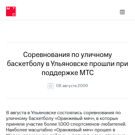
О
сторам и акционерам
Комплаенс и деловая этика
Устойчивое развитие
Медиа-центр
О МТС
О МТС
На главную
компании
О
компании
Стратегия
Стратегия
Все Новости
Карьера
в МТС
Карьера
в МТС
Пресс-
Соревнования по уличному
релизы
История
баскетболу в Ульяновске прошли при
компании
МТС
поддержке МТС
о технологиях
Руководство
региона
08 августа 2009
Правовая
информация
Контакты
8 августа в Ульяновске состоялись соревнования по
уличному баскетболу «Оранжевый мяч», в которых
Медиа-центр
приняли участие более 1.000 спортсменов-любителей.
Пресс-
Наиболее масштабно «Оранжевый мяч» прошел в
релизы