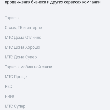
информации
продвижения бизнеса и других сервисах компании
Информация
акционерам
Документы
Тарифы
ПАО
"МТС"
Связь, ТВ и интернет
Собрания
акционеров
МТС Дома Отлично
Личный
кабинет
МТС Дома Хорошо
акционера
Акционерный
капитал
МТС Дома Супер
Контроль
и
Тарифы мобильной связи
аудит
Рынок
МТС Проще
акций
RED
Описание
Программа
РИИЛ
приобретения
Порядок
МТС Супер
выкупа