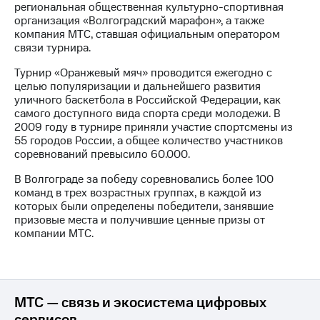
региональная общественная культурно-спортивная
организация «Волгоградский марафон», а также
МТС
компания МТС, ставшая официальным оператором
о технологиях
связи турнира.
Достижения
Турнир «Оранжевый мяч» проводится ежегодно с
целью популяризации и дальнейшего развития
Интервью
уличного баскетбола в Российской Федерации, как
самого доступного вида спорта среди молодежи. В
Финансовая
2009 году в турнире приняли участие спортсмены из
отчетность
55 городов России, а общее количество участников
соревнований превысило 60.000.
Контакты
В Волгограде за победу соревновались более 100
Пригласить
команд в трех возрастных группах, в каждой из
спикера
которых были определены победители, занявшие
призовые места и получившие ценные призы от
м и акционерам
компании МТС.
Корпоративное
управление
Корпоративный
секретарь
МТС — связь и экосистема цифровых
Раскрытие