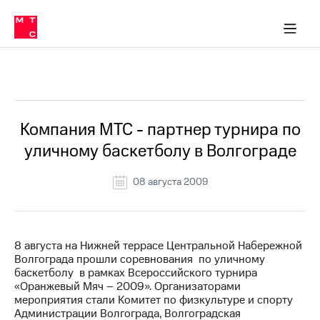
О
сторам и акционерам
Комплаенс и деловая этика
Устойчивое развитие
Медиа-центр
О МТС
О МТС
На главную
компании
О
компании
Стратегия
Стратегия
Все Новости
Карьера
в МТС
Карьера
в МТС
Пресс-
Компания МТС - партнер турнира по
релизы
История
уличному баскетболу в Волгограде
компании
МТС
о технологиях
Руководство
08 августа 2009
региона
Правовая
информация
8 августа на Нижней террасе Центральной Набережной
Волгограда прошли соревнования по уличному
Контакты
баскетболу в рамках Всероссийского турнира
«Оранжевый Мяч – 2009». Организаторами
Медиа-центр
мероприятия стали Комитет по физкультуре и спорту
Пресс-
Администрации Волгограда, Волгоградская
релизы