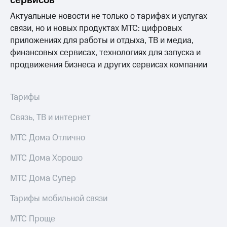
сервисов
информации
Информация
Актуальные новости не только о тарифах и услугах
акционерам
связи, но и новых продуктах МТС: цифровых
Документы
приложениях для работы и отдыха, ТВ и медиа,
ПАО
"МТС"
финансовых сервисах, технологиях для запуска и
Собрания
продвижения бизнеса и других сервисах компании
акционеров
Личный
кабинет
Тарифы
акционера
Акционерный
Связь, ТВ и интернет
капитал
Контроль
и
МТС Дома Отлично
аудит
Рынок
МТС Дома Хорошо
акций
МТС Дома Супер
Описание
Программа
Тарифы мобильной связи
приобретения
Порядок
МТС Проще
выкупа