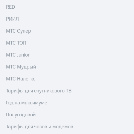
акций
RED
Дивиденды
Рынок
РИИЛ
облигаций
МТС Супер
Описание
Еврооблигации-2023
МТС ТОП
Уведомление
о
погашении
МТС Junior
именных
облигаций
МТС Мудрый
Другое
МТС Налегке
Регистратор
Реквизиты
Тарифы для спутникового ТВ
Контакты
йчивое развитие
Год на максимуме
и деловая этика
На главную
Полугодовой
Тарифы для часов и модемов