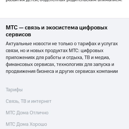
информации
Информация
акционерам
Документы
ПАО
МТС — связь и экосистема цифровых
"МТС"
сервисов
Собрания
акционеров
Актуальные новости не только о тарифах и услугах
Личный
кабинет
связи, но и новых продуктах МТС: цифровых
акционера
приложениях для работы и отдыха, ТВ и медиа,
Акционерный
финансовых сервисах, технологиях для запуска и
капитал
продвижения бизнеса и других сервисах компании
Контроль
и
аудит
Рынок
Тарифы
акций
Связь, ТВ и интернет
Описание
Программа
МТС Дома Отлично
приобретения
Порядок
МТС Дома Хорошо
выкупа