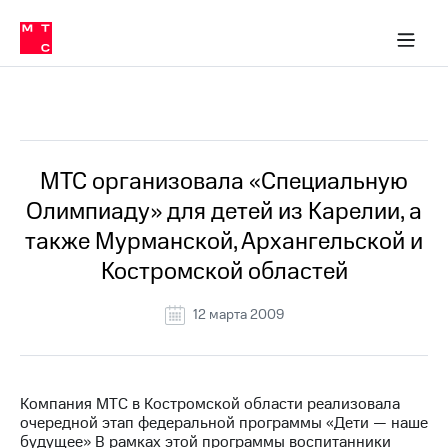
О
сторам и акционерам
Комплаенс и деловая этика
Устойчивое развитие
Медиа-центр
О МТС
О МТС
На главную
компании
О
компании
Стратегия
Стратегия
Все Новости
Карьера
в МТС
Карьера
в МТС
Пресс-
МТС организовала «Специальную
релизы
История
Олимпиаду» для детей из Карелии, а
компании
МТС
также Мурманской, Архангельской и
о технологиях
Руководство
Костромской областей
региона
Правовая
12 марта 2009
информация
Контакты
Компания МТС в Костромской области реализовала
Медиа-центр
очередной этап федеральной программы «Дети — наше
Пресс-
будущее» В рамках этой программы воспитанники
релизы