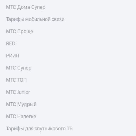
акций
МТС Дома Супер
Дивиденды
Рынок
Тарифы мобильной связи
облигаций
МТС Проще
Описание
Еврооблигации-2023
RED
Уведомление
о
погашении
РИИЛ
именных
облигаций
МТС Супер
Другое
МТС ТОП
Регистратор
Реквизиты
МТС Junior
Контакты
йчивое развитие
МТС Мудрый
и деловая этика
На главную
МТС Налегке
Тарифы для спутникового ТВ