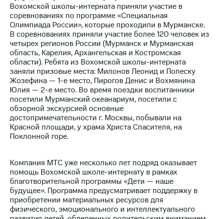
Вохомской школы-интерната приняли участие в
соревнованиях по программе «Специальная
МТС
Олимпиада России», которые проходили в Мурманске.
о технологиях
В соревнованиях приняли участие более 120 человек из
четырех регионов России (Мурманск и Мурманская
Достижения
область, Карелия, Архангельская и Костромская
области). Ребята из Вохомской школы-интерната
Интервью
заняли призовые места: Милонов Леонид и Попеску
Жозефина — 1-е место, Пирогов Денис и Вохмянина
Финансовая
Юлия — 2-е место. Во время поездки воспитанники
отчетность
посетили Мурманский океанариум, посетили с
обзорной экскурсией основные
Контакты
достопримечательности г. Москвы, побывали на
Красной площади, у храма Христа Спасителя, на
Пригласить
Поклонной горе.
спикера
м и акционерам
Компания МТС уже несколько лет подряд оказывает
Корпоративное
помощь Вохомской школе-интернату в рамках
управление
благотворительной программы «Дети — наше
будущее». Программа предусматривает поддержку в
Корпоративный
приобретении материальных ресурсов для
секретарь
физического, эмоционального и интеллектуального
Раскрытие
развития детей, обделенных родительским вниманием.