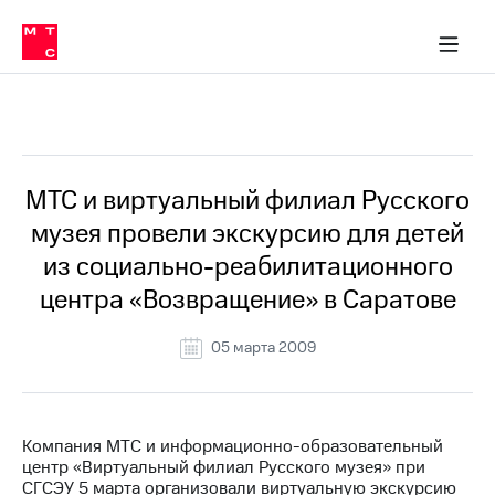
О
сторам и акционерам
Комплаенс и деловая этика
Устойчивое развитие
Медиа-центр
О МТС
О МТС
На главную
компании
О
компании
Стратегия
Стратегия
Все Новости
Карьера
в МТС
Карьера
в МТС
Пресс-
МТС и виртуальный филиал Русского
релизы
История
музея провели экскурсию для детей
компании
МТС
из социально-реабилитационного
о технологиях
Руководство
центра «Возвращение» в Саратове
региона
Правовая
05 марта 2009
информация
Контакты
Компания МТС и информационно-образовательный
Медиа-центр
центр «Виртуальный филиал Русского музея» при
Пресс-
СГСЭУ 5 марта организовали виртуальную экскурсию
релизы