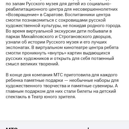
по залам Русского музея для детей из социально-
реабилитационного центра для несовершеннолетних
МТС
«Возвращение» в Саратове. Воспитанники центра
о технологиях
смогли познакомиться с сокровищами русской
художественной культуры, не покидая родного города.
Достижения
Во время виртуальной экскурсии дети побывали в
парках Михайловского и Строгановского дворцов,
Интервью
узнали об истории Русского музея и его лучших
экспонатах. В виртуальном кинотеатре центра ребята
Финансовая
смогли проникнуть «внутрь» картин выдающихся
отчетность
русских художников и открыть для себя потаенный
смысл великих творений.
Контакты
В конце дня компания МТС приготовила для каждого
Пригласить
ребенка памятные подарки — необычные наборы для
спикера
художественного творчества и памятные сувениры. А
главным подарком для них стали билеты на детский
м и акционерам
спектакль в Театр юного зрителя.
Корпоративное
управление
Корпоративный
секретарь
Раскрытие