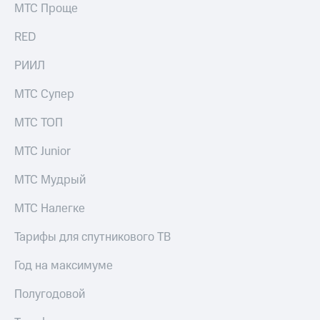
МТС Проще
акций
Дивиденды
Рынок
RED
облигаций
РИИЛ
Описание
Еврооблигации-2023
МТС Супер
Уведомление
о
МТС ТОП
погашении
именных
МТС Junior
облигаций
Другое
МТС Мудрый
Регистратор
МТС Налегке
Реквизиты
Контакты
Тарифы для спутникового ТВ
йчивое развитие
и деловая этика
Год на максимуме
На главную
Полугодовой