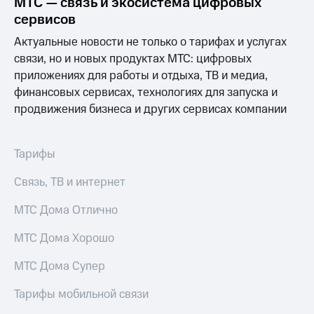
МТС — связь и экосистема цифровых
информации
Информация
сервисов
акционерам
Актуальные новости не только о тарифах и услугах
Документы
ПАО
связи, но и новых продуктах МТС: цифровых
"МТС"
приложениях для работы и отдыха, ТВ и медиа,
Собрания
финансовых сервисах, технологиях для запуска и
акционеров
продвижения бизнеса и других сервисах компании
Личный
кабинет
акционера
Акционерный
Тарифы
капитал
Контроль
Связь, ТВ и интернет
и
аудит
МТС Дома Отлично
Рынок
акций
МТС Дома Хорошо
Описание
МТС Дома Супер
Программа
приобретения
Тарифы мобильной связи
Порядок
выкупа