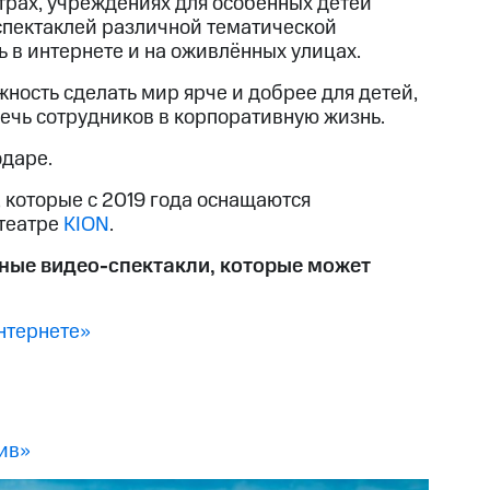
трах, учреждениях для особенных детей
 спектаклей различной тематической
ь в интернете и на оживлённых улицах.
ность сделать мир ярче и добрее для детей,
лечь сотрудников в корпоративную жизнь.
одаре.
 которые с 2019 года оснащаются
театре
КION
.
ьные видео-спектакли, которые может
нтернете»
ив»