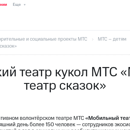
ании
Еще
ТС
Пресс-релизы
МТС о технологиях
ТС
История компании
Руководство региона
Правова
стижения
Интервью
Финансовая отчетность
Конта
орительные и социальные проекты МТС
МТС – детям
тивный секретарь
Раскрытие информации
Информа
сказок»
ный кабинет акционера
Акционерный капитал
Конт
Порядок выкупа акций
Дивиденды
Рынок облигаци
 погашении именных облигаций
Другое
Регистрато
ий театр кукол МТС
театр сказок»
ативном волонтёрском театре МТС
«Мобильный теат
няшний день более 150 человек — сотрудников экос