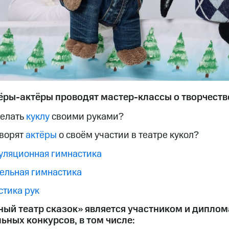
ёры-актёры проводят мастер-классы о творчестве
делать
куклу
своими руками?
оворят
актёры
о своём участии в театре кукол?
уляционная гимнастика
ельная гимнастика
стика рук
ый театр сказок» является участником и дипл
льных конкурсов, в том числе: