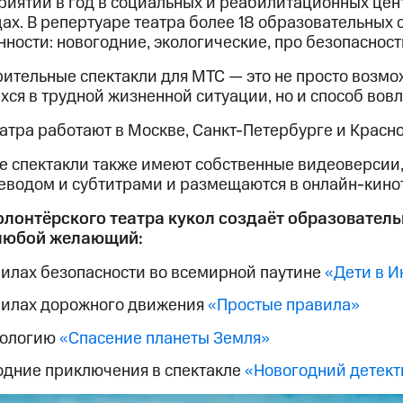
риятий в год в социальных и реабилитационных цен
ах. В репертуаре театра более 18 образовательных
ности: новогодние, экологические, про безопасност
ительные спектакли для МТС — это не просто возмож
ся в трудной жизненной ситуации, но и способ вов
атра работают в Москве, Санкт-Петербурге и Красн
е спектакли также имеют собственные видеоверсии,
еводом и субтитрами и размещаются в онлайн-кино
олонтёрского театра кукол создаёт образовател
 любой желающий:
вилах безопасности во всемирной паутине
«Дети в И
вилах дорожного движения
«Простые правила»
кологию
«Спасение планеты Земля»
одние приключения в спектакле
«Новогодний детект