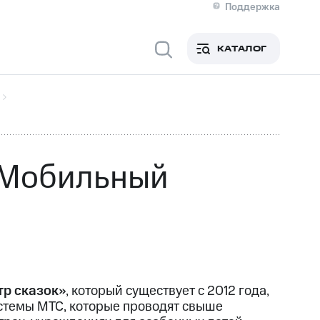
Поддержка
О МТС
я информация
Контакты
КАТАЛОГ
Медиа-центр
кты
Пригласить спикера
Инвесторам и акционерам
ция акционерам
Документы
роль и аудит
Рынок акций
й
Описание
р
Реквизиты
Контакты
 «Мобильный
Устойчивое развитие
Комплаенс и деловая этика
На главную
р сказок»
, который существует с 2012 года,
истемы МТС, которые проводят свыше