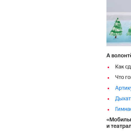
А волонт
Как с
Что г
Артик
Дыхат
Гимна
«Мобильн
и театра