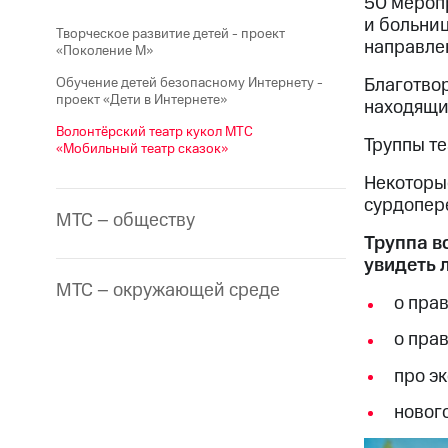
50 мероп
и больниц
Творческое развитие детей - проект
направлен
«Поколение М»
Благотвор
Обучение детей безопасному Интернету -
проект «Дети в Интернете»
находящих
Волонтёрский театр кукол МТС
Труппы те
«Мобильный театр сказок»
Некоторы
сурдопер
МТС – обществу
Труппа в
увидеть
МТС – окружающей среде
о пра
о пра
про э
новог