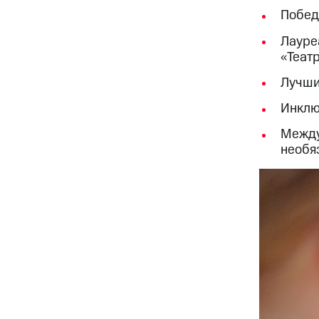
Побед
Лауре
«Театр
Лучши
Инклю
Между
необяз