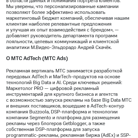
в области данных и понимания портрета клиентов.
Мы уверены, что персонализированные кампании
позволяют более эффективно использовать
маркетинговый бюджет компаний, обеспечивая нашим
клиентам наиболее релевантные предложения
и улучшая их опыт взаимодействия с брендом», —
добавляет руководитель департамента программ
лояльности, целевых коммуникаций и клиентской
аналитики М.Видео-Эльдорадо Андрей Скачёк.
О МТС AdTech (МТС Ads)
Рекламная вертикаль МТС занимается разработкой
передовых AdTech и MarTech-продуктов на основе
технологий Big Data и AI. Среди ключевых решений:
Маркетолог PRO — цифровой рекламный
инструментарий для крупного бизнеса и агентств
с возможностью запуска рекламы на базе Big Data МТС
и внешних поставщиков, вошедшие в AdTech-контур
компания Buzzoola, DSP-платформа и технологии
компании Segmento и платформа для размещения
рекламы через блогеров Getblogger, а также
собственная DSP-платформа для запуска
programmatic-рекламы, рекламная биржа (AdEx) и SSP-