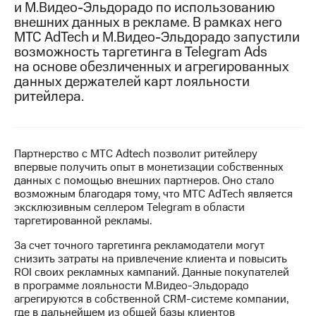
и М.Видео-Эльдорадо по использованию
внешних данных в рекламе. В рамках него
МТС
МТС AdTech и М.Видео-Эльдорадо запустили
о технологиях
возможность таргетинга в Telegram Ads
Достижения
на основе обезличенных и агрегированных
данных держателей карт лояльности
Интервью
ритейлера.
Финансовая
отчетность
Партнерство с МТС Adtech позволит ритейлеру
Контакты
впервые получить опыт в монетизации собственных
данных с помощью внешних партнеров. Оно стало
Пригласить
возможным благодаря тому, что МТС AdTech является
спикера
эксклюзивным селлером Telegram в области
таргетированной рекламы.
м и акционерам
Корпоративное
За счет точного таргетинга рекламодатели могут
управление
снизить затраты на привлечение клиента и повысить
ROI своих рекламных кампаний. Данные покупателей
Корпоративный
в программе лояльности М.Видео-Эльдорадо
секретарь
агрегируются в собственной CRM-системе компании,
Раскрытие
где в дальнейшем из общей базы клиентов