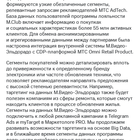
информации
формируются узкие обезличенные сегменты,
Информация
релевантные запросам рекламодателей МТС AdTech.
акционерам
База данных пользователей программы лояльности
Документы
M.Club включает информацию о покупках
ПАО
и социальных характеристиках более 55 млн активных
"МТС"
клиентов. Для обмена анонимизированными
Собрания
и агрегированными данными между партнерами была
акционеров
настроена интеграция внутренней системы М.Видео-
Личный
Эльдорадо с CDP-платформой МТС Omni Retail Product.
кабинет
акционера
Сегменты покупателей можно детализировать вплоть
Акционерный
до приверженности к определенному бренду
капитал
электроники или частоте обновления техники, что
Контроль
позволяет рекламодателям направлять предложения
и
с высокой степенью релевантности. Например,
аудит
таргетинг на данных М.Видео-Эльдорадо также будет
Рынок
полезен компаниям из сферы ремонта, которые смогут
акций
находить клиентов в процессе обновления жилья.
Сегменты на данных М.Видео-Эльдорадо можно
Описание
подключить к любой рекламной кампании в Telegram
Программа
Ads и myTarget в Маркетологе PRO. Мы продолжаем
приобретения
развивать возможности таргетинга на основе Big Data,
Порядок
и в ближайшее время сегменты данных программы
выкупа