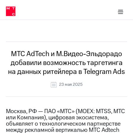
О
сторам и акционерам
Комплаенс и деловая этика
Устойчивое развитие
Медиа-центр
О МТС
О МТС
На главную
компании
О
компании
Стратегия
Стратегия
Все Новости
Карьера
в МТС
Карьера
в МТС
Пресс-
МТС AdTech и М.Видео-Эльдорадо
релизы
История
добавили возможность таргетинга
компании
МТС
на данных ритейлера в Telegram Ads
о технологиях
Руководство
региона
23 мая 2025
Правовая
информация
Контакты
Москва, РФ — ПАО «МТС» (MOEX: MTSS, МТС
или Компания), цифровая экосистема,
Медиа-центр
объявляет о технологическом партнерстве
Пресс-
между рекламной вертикалью МТС Adtech
релизы