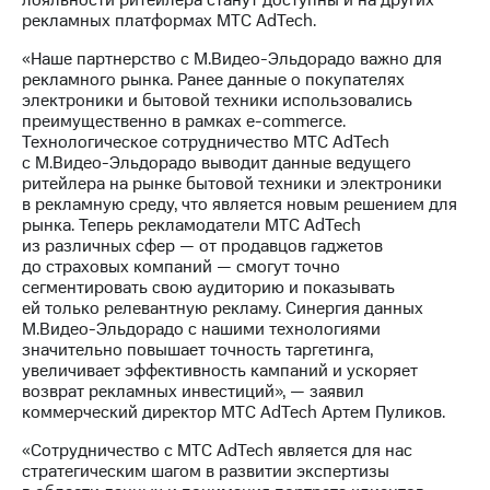
лояльности ритейлера станут доступны и на других
акций
рекламных платформах МТС AdTech.
Дивиденды
Рынок
«Наше партнерство с М.Видео-Эльдорадо важно для
облигаций
рекламного рынка. Ранее данные о покупателях
электроники и бытовой техники использовались
Описание
преимущественно в рамках e-commerce.
Еврооблигации-2023
Технологическое сотрудничество МТС AdTech
Уведомление
с М.Видео-Эльдорадо выводит данные ведущего
о
ритейлера на рынке бытовой техники и электроники
погашении
в рекламную среду, что является новым решением для
именных
рынка. Теперь рекламодатели МТС AdTech
облигаций
из различных сфер — от продавцов гаджетов
Другое
до страховых компаний — смогут точно
сегментировать свою аудиторию и показывать
Регистратор
ей только релевантную рекламу. Синергия данных
Реквизиты
М.Видео-Эльдорадо с нашими технологиями
Контакты
значительно повышает точность таргетинга,
йчивое развитие
увеличивает эффективность кампаний и ускоряет
и деловая этика
возврат рекламных инвестиций», — заявил
На главную
коммерческий директор МТС AdTech Артем Пуликов.
«Сотрудничество с МТС AdTech является для нас
стратегическим шагом в развитии экспертизы