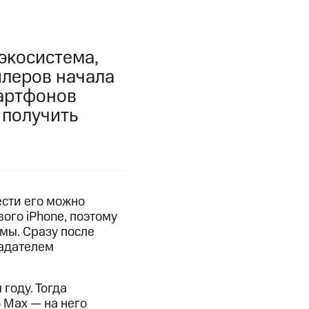
экосистема,
йлеров начала
мартфонов
 получить
ести его можно
ого iPhone, поэтому
ммы. Сразу после
ладателем
году. Тогда
 Max — на него