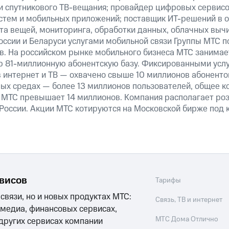
 и спутникового ТВ-вещания; провайдер цифровых сервис
истем и мобильных приложений; поставщик ИТ-решений в 
та вещей, мониторинга, обработки данных, облачных выч
оссии и Беларуси услугами мобильной связи Группы МТС п
в. На российском рынке мобильного бизнеса МТС занима
 81-миллионную абонентскую базу. Фиксированными усл
 интернет и ТВ — охвачено свыше 10 миллионов абоненто
ных средах — более 13 миллионов пользователей, общее к
 МТС превышает 14 миллионов. Компания располагает роз
 России. Акции МТС котируются на Московской бирже под 
рвисов
Тарифы
 связи, но и новых продуктах МТС:
Связь, ТВ и интернет
 медиа, финансовых сервисах,
МТС Дома Отлично
 других сервисах компании