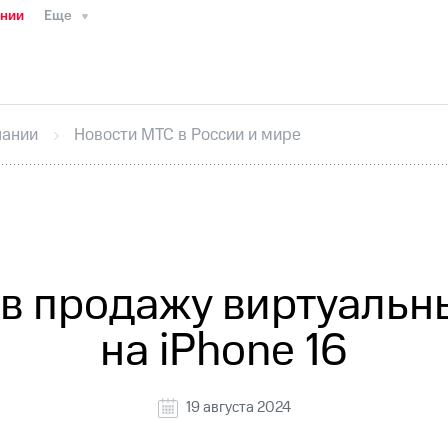
ании
Еще
ТС
Пресс-релизы
МТС о технологиях
ТС
История компании
Руководство региона
Правова
стижения
Интервью
Финансовая отчетность
Конта
пании
Новости МТС в России и мире
тивный секретарь
Раскрытие информации
Информа
ный кабинет акционера
Акционерный капитал
Конт
Порядок выкупа акций
Дивиденды
Рынок облигаци
 погашении именных облигаций
Другое
Регистрато
 в продажу виртуальн
на iPhone 16
19 августа 2024