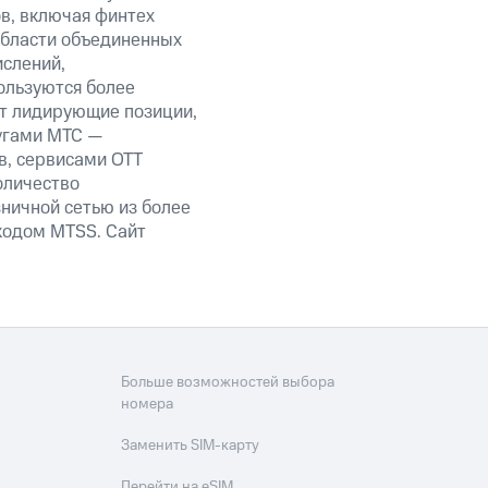
ов, включая финтех
области объединенных
ислений,
ользуются более
ет лидирующие позиции,
угами МТС —
в, сервисами OTT
оличество
ничной сетью из более
кодом MTSS. Сайт
Больше возможностей выбора
номера
Заменить SIM-карту
Перейти на eSIM