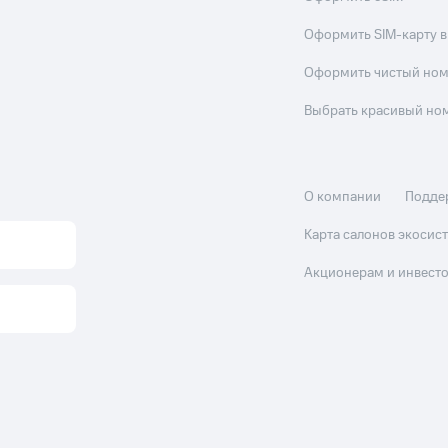
Оформить SIM-карту в
Оформить чистый но
Выбрать красивый но
О компании
Подде
Карта салонов экоси
Акционерам и инвест