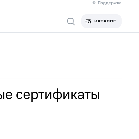
Поддержка
О МТС
я информация
Контакты
КАТАЛОГ
Медиа-центр
кты
Пригласить спикера
Инвесторам и акционерам
ция акционерам
Документы
роль и аудит
Рынок акций
й
Описание
р
Реквизиты
Контакты
Устойчивое развитие
Комплаенс и деловая этика
На главную
ые сертификаты