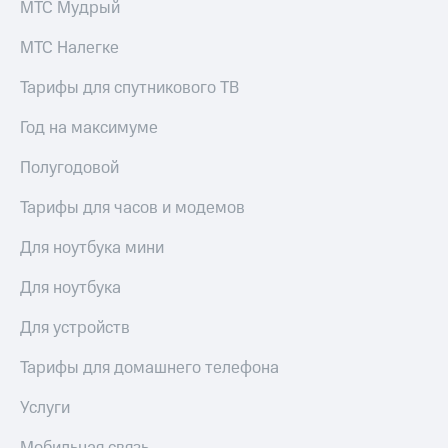
МТС Мудрый
акций
Дивиденды
МТС Налегке
Рынок
облигаций
Тарифы для спутникового ТВ
Описание
Еврооблигации-2023
Год на максимуме
Уведомление
о
Полугодовой
погашении
именных
Тарифы для часов и модемов
облигаций
Другое
Для ноутбука мини
Регистратор
Для ноутбука
Реквизиты
Контакты
Для устройств
йчивое развитие
и деловая этика
Тарифы для домашнего телефона
На главную
Услуги