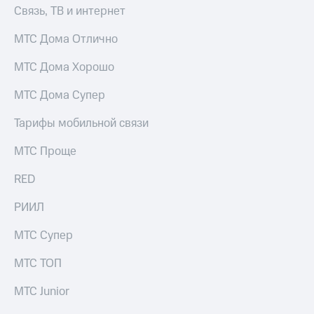
информации
Связь, ТВ и интернет
Информация
акционерам
МТС Дома Отлично
Документы
ПАО
МТС Дома Хорошо
"МТС"
Собрания
МТС Дома Супер
акционеров
Личный
кабинет
Тарифы мобильной связи
акционера
Акционерный
МТС Проще
капитал
Контроль
RED
и
аудит
РИИЛ
Рынок
акций
МТС Супер
Описание
МТС ТОП
Программа
приобретения
МТС Junior
Порядок
выкупа