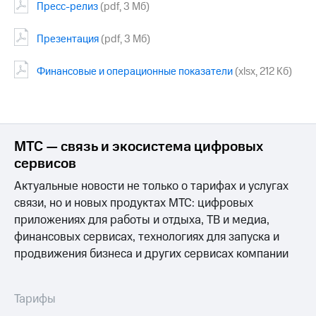
Пресс-релиз
(pdf, 3 Мб)
МТС
о технологиях
Презентация
(pdf, 3 Мб)
Достижения
Финансовые и операционные показатели
(xlsx, 212 Кб)
Интервью
Финансовая
отчетность
МТС — связь и экосистема цифровых
Контакты
сервисов
Пригласить
Актуальные новости не только о тарифах и услугах
спикера
связи, но и новых продуктах МТС: цифровых
приложениях для работы и отдыха, ТВ и медиа,
м и акционерам
финансовых сервисах, технологиях для запуска и
Корпоративное
управление
продвижения бизнеса и других сервисах компании
Корпоративный
секретарь
Тарифы
Раскрытие