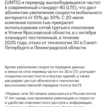
(UMTS) и переводу высвободившихся частот
в современный стандарт 4G (LTE), что даст
МТС
абонентам увеличение скорости мобильного
о технологиях
интернета от 10% до 30%. С 20 июня
Достижения
компания полностью прекратит
использование сетей третьего поколения
Интервью
в Угличе Ярославской области, а с октября
планирует постепенный, в течение
Финансовая
2025 года, отказ от технологии 3G в Санкт-
отчетность
Петербурге и Ленинградской области.
Контакты
Пригласить
спикера
Кроме увеличения скорости передачи данных
и емкости сети перевод частот из 3G в LTE улучшает
покрытие на местности и внутри зданий, а также
м и акционерам
Корпоративное
расширяет доступ абонентов к технологии
управление
высококачественной передачи голоса VoLTE.
«Первые сети 3G начали запускаться в России почти
Корпоративный
17 лет назад, они произвели революцию в скорости
секретарь
и удобстве повсеместного доступа к информации,
Раскрытие