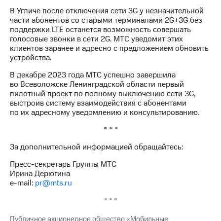
акций
В Угличе после отключения сети 3G у незначительной
Дивиденды
части абонентов со старыми терминалами 2G+3G без
Рынок
поддержки LTE останется возможность совершать
облигаций
голосовые звонки в сети 2G. МТС уведомит этих
клиентов заранее и адресно с предложением обновить
Описание
устройства.
Еврооблигации-2023
Уведомление
В декабре 2023 года МТС успешно завершила
о
во Всеволожске Ленинградской области первый
погашении
пилотный проект по полному выключению сети 3G,
именных
выстроив систему взаимодействия с абонентами
облигаций
по их адресному уведомлению и консультированию.
Другое
* * *
Регистратор
Реквизиты
За дополнительной информацией обращайтесь:
Контакты
Пресс-секретарь Группы МТС
йчивое развитие
Ирина Дерюгина
и деловая этика
e-mail:
pr@mts.ru
На главную
* * *
Публичное акционерное общество «Мобильные