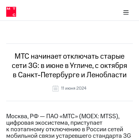
О
сторам и акционерам
Комплаенс и деловая этика
Устойчивое развитие
Медиа-центр
О МТС
О МТС
На главную
компании
О
компании
Стратегия
Стратегия
Все Новости
Карьера
в МТС
Карьера
в МТС
Пресс-
МТС начинает отключать старые
релизы
История
сети 3G: в июне в Угличе, с октября
компании
МТС
в Санкт-Петербурге и Ленобласти
о технологиях
Руководство
региона
11 июня 2024
Правовая
информация
Контакты
Москва, РФ — ПАО «МТС» (MOEX: MTSS),
цифровая экосистема, приступает
Медиа-центр
к поэтапному отключению в России сетей
Пресс-
мобильной связи устаревшего стандарта 3G
релизы