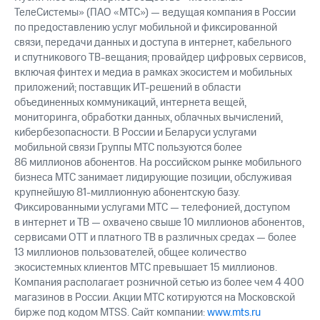
ТелеСистемы» (ПАО «МТС») — ведущая компания в России
по предоставлению услуг мобильной и фиксированной
связи, передачи данных и доступа в интернет, кабельного
и спутникового ТВ-вещания; провайдер цифровых сервисов,
включая финтех и медиа в рамках экосистем и мобильных
приложений; поставщик ИТ-решений в области
объединенных коммуникаций, интернета вещей,
мониторинга, обработки данных, облачных вычислений,
кибербезопасности. В России и Беларуси услугами
мобильной связи Группы МТС пользуются более
86 миллионов абонентов. На российском рынке мобильного
бизнеса МТС занимает лидирующие позиции, обслуживая
крупнейшую 81-миллионную абонентскую базу.
Фиксированными услугами МТС — телефонией, доступом
в интернет и ТВ — охвачено свыше 10 миллионов абонентов,
сервисами OTT и платного ТВ в различных средах — более
13 миллионов пользователей, общее количество
экосистемных клиентов МТС превышает 15 миллионов.
Компания располагает розничной сетью из более чем 4 400
магазинов в России. Акции МТС котируются на Московской
бирже под кодом MTSS. Сайт компании:
www.mts.ru