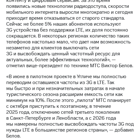
контенту и цифровым сервисам. За это время
информации
появились новые технологии радиодоступа, скорости
Информация
мобильного интернета выросли многократно и сегодня
акционерам
приходит время отказываться от старого стандарта.
Документы
Сейчас не более 5% наших абонентов используют
ПАО
3G устройства без поддержки LTE, их доля постоянно
"МТС"
сокращается. В некоторых регионах количество таких
Собрания
телефонов настолько мало, что дает нам возможность
акционеров
незаметно для клиентов выключать сети
Личный
3G и высвобождать ценный частотный ресурс для
кабинет
актуальных, более эффективных технологий», —
акционера
отметил вице-президент по технике МТС Виктор Белов.
Акционерный
капитал
«В июне в пилотном проекте в Угличе мы полностью
Контроль
переводим оставшиеся частоты из 3G в LTE. Так
и
мы быстро и при незначительных затратах в начале
аудит
туристического сезона расширим емкость сети как
Рынок
минимум на 10%. После этого „пилота“ МТС планирует
акций
с октября приступить к поэтапному, в течение
2025 года, отключению сетей третьего поколения
Описание
в Санкт-Петербурге и Ленобласти, а с 2026 года
Программа
мы намерены полностью высвобождать частоты 3G под
приобретения
нужды LTE в большинстве регионов страны», — добавил
Порядок
Белов.
выкупа