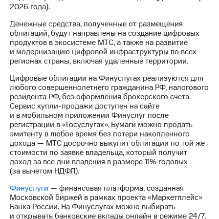
информации
2026 года).
Информация
акционерам
Денежные средства, полученные от размещения
Документы
облигаций, будут направлены на создание цифровых
ПАО
продуктов в экосистеме МТС, а также на развитие
"МТС"
и модернизацию цифровой инфраструктуры во всех
Собрания
регионах страны, включая удаленные территории.
акционеров
Личный
Цифровые облигации на Финуслугах реализуются для
кабинет
любого совершеннолетнего гражданина РФ, налогового
акционера
резидента РФ, без оформления брокерского счета.
Акционерный
Сервис купли-продажи доступен на сайте
капитал
и в мобильном приложении Финуслуг после
Контроль
регистрации в «Госуслугах». Бумаги можно продать
и
эмитенту в любое время без потери накопленного
аудит
дохода — МТС досрочно выкупит облигации по той же
Рынок
стоимости по заявке владельца, который получит
акций
доход за все дни владения в размере 11% годовых
(за вычетом НДФЛ).
Описание
Программа
Финуслуги
— финансовая платформа, созданная
приобретения
Московской биржей в рамках проекта «Маркетплейс»
Порядок
Банка России. На Финуслугах можно выбирать
выкупа
и открывать банковские вклады онлайн в режиме 24/7,