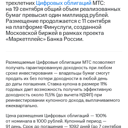
трехлетних
Цифровых облигаций
МТС:
на 19 сентября общий объем реализованных
МТС
бумаг превысил один миллиард рублей.
о технологиях
Размещение продолжается с 11 сентября
Достижения
на платформе Финуслуги, созданной
Московской биржей в рамках проекта
Интервью
«Маркетплейс» Банка России.
Финансовая
отчетность
Размещаемые Цифровые облигации МТС позволяют
Контакты
получать гарантированную доходность при любом
сроке инвестирования — владельцы бумаг смогут
Пригласить
продать их без потери доходности в любой день
спикера
до даты погашения. Ставка купона в размере 11%
годовых дает возможность получить эффективную
м и акционерам
доходность около 11,5% (до вычета НДФЛ) при
Корпоративное
реинвестировании купонного дохода, выплачиваемого
управление
ежеквартально.
Корпоративный
Цена размещения Цифровых облигаций — 100%
секретарь
от номинала в 1000 рублей. Купонный период —
Раскрытие
91 день. Срок до погашения — 1092 дней (до 7 сентября