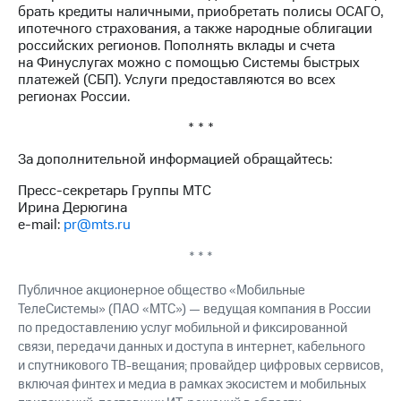
акций
брать кредиты наличными, приобретать полисы ОСАГО,
Дивиденды
ипотечного страхования, а также народные облигации
Рынок
российских регионов. Пополнять вклады и счета
облигаций
на Финуслугах можно с помощью Системы быстрых
платежей (СБП). Услуги предоставляются во всех
Описание
регионах России.
Еврооблигации-2023
* * *
Уведомление
о
За дополнительной информацией обращайтесь:
погашении
именных
Пресс-секретарь Группы МТС
облигаций
Ирина Дерюгина
Другое
e-mail:
pr@mts.ru
Регистратор
* * *
Реквизиты
Контакты
Публичное акционерное общество «Мобильные
йчивое развитие
ТелеСистемы» (ПАО «МТС») — ведущая компания в России
и деловая этика
по предоставлению услуг мобильной и фиксированной
На главную
связи, передачи данных и доступа в интернет, кабельного
и спутникового ТВ-вещания; провайдер цифровых сервисов,
включая финтех и медиа в рамках экосистем и мобильных