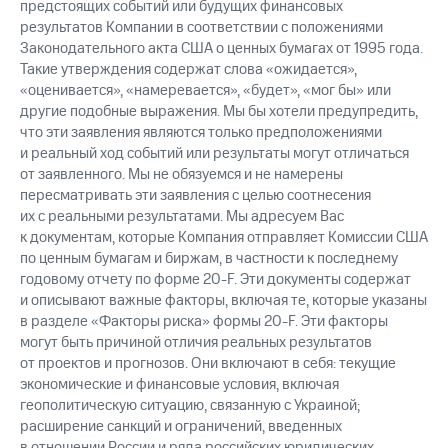
предстоящих событий или будущих финансовых
результатов Компании в соответствии с положениями
Законодательного акта США о ценных бумагах от 1995 года.
Такие утверждения содержат слова «ожидается»,
«оценивается», «намеревается», «будет», «мог бы» или
другие подобные выражения. Мы бы хотели предупредить,
что эти заявления являются только предположениями
и реальный ход событий или результаты могут отличаться
от заявленного. Мы не обязуемся и не намерены
пересматривать эти заявления с целью соотнесения
их с реальными результатами. Мы адресуем Вас
к документам, которые Компания отправляет Комиссии США
по ценным бумагам и биржам, в частности к последнему
годовому отчету по форме 20-F. Эти документы содержат
и описывают важные факторы, включая те, которые указаны
в разделе «Факторы риска» формы 20-F. Эти факторы
могут быть причиной отличия реальных результатов
от проектов и прогнозов. Они включают в себя: текущие
экономические и финансовые условия, включая
геополитическую ситуацию, связанную с Украиной;
расширение санкций и ограничений, введенных
в отношении России и ряда российских юридических