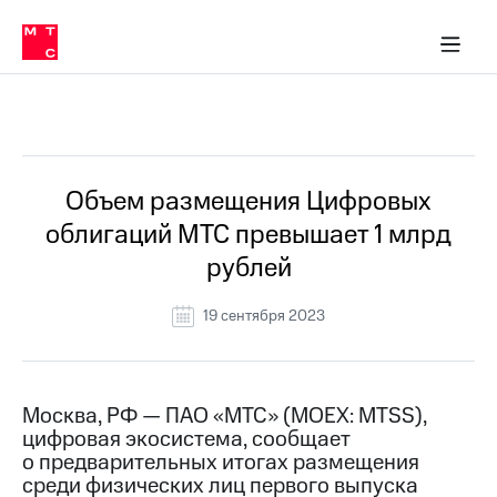
О
сторам и акционерам
Комплаенс и деловая этика
Устойчивое развитие
Медиа-центр
О МТС
О МТС
На главную
компании
О
компании
Стратегия
Стратегия
Все Новости
Карьера
в МТС
Карьера
в МТС
Пресс-
Объем размещения Цифровых
релизы
История
облигаций МТС превышает 1 млрд
компании
МТС
рублей
о технологиях
Руководство
региона
19 сентября 2023
Правовая
информация
Контакты
Москва, РФ — ПАО «МТС» (MOEX: MTSS),
цифровая экосистема, сообщает
Медиа-центр
о предварительных итогах размещения
Пресс-
среди физических лиц первого выпуска
релизы