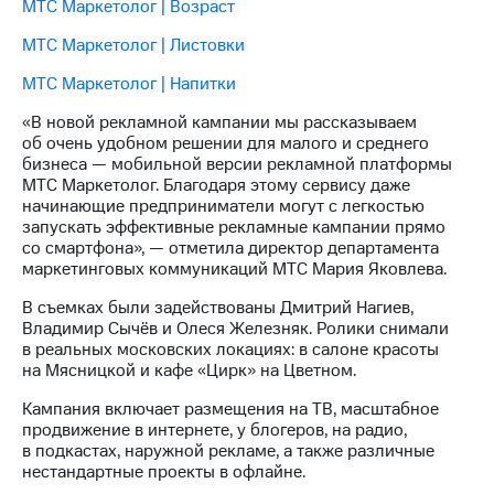
информации
МТС Маркетолог | Возраст
Информация
МТС Маркетолог | Листовки
акционерам
Документы
МТС Маркетолог | Напитки
ПАО
"МТС"
«В новой рекламной кампании мы рассказываем
Собрания
об очень удобном решении для малого и среднего
акционеров
бизнеса — мобильной версии рекламной платформы
Личный
МТС Маркетолог. Благодаря этому сервису даже
кабинет
начинающие предприниматели могут с легкостью
акционера
запускать эффективные рекламные кампании прямо
Акционерный
со смартфона», — отметила директор департамента
капитал
маркетинговых коммуникаций МТС Мария Яковлева.
Контроль
и
В съемках были задействованы Дмитрий Нагиев,
аудит
Владимир Сычёв и Олеся Железняк. Ролики снимали
Рынок
в реальных московских локациях: в салоне красоты
акций
на Мясницкой и кафе «Цирк» на Цветном.
Описание
Кампания включает размещения на ТВ, масштабное
Программа
продвижение в интернете, у блогеров, на радио,
приобретения
в подкастах, наружной рекламе, а также различные
Порядок
нестандартные проекты в офлайне.
выкупа