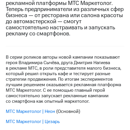
рекламной платформы МТС Маркетолог.
Теперь предприниматели из различных сфер
МТС
бизнеса — от ресторана или салона красоты
о технологиях
до автомастерской — смогут
Достижения
самостоятельно настраивать и запускать
рекламу со смартфонов.
Интервью
Финансовая
отчетность
В серии роликов авторы новой кампании показывают
героя Владимира Сычёва, друга Дмитрия Нагиева
Контакты
в рекламе МТС, в роли представителя малого бизнеса,
который решил открыть кафе и тестирует разные
Пригласить
стратегии продвижения. По итогам экспериментов
спикера
лучшим решением оказывается рекламная платформа
МТС Маркетолог. С ее помощью главный герой
м и акционерам
самостоятельно запускает рекламные кампании
Корпоративное
со смартфона как опытный маркетолог.
управление
МТС Маркетолог | Неон
(Основной)
Корпоративный
секретарь
МТС Маркетолог | Цезарь
Раскрытие