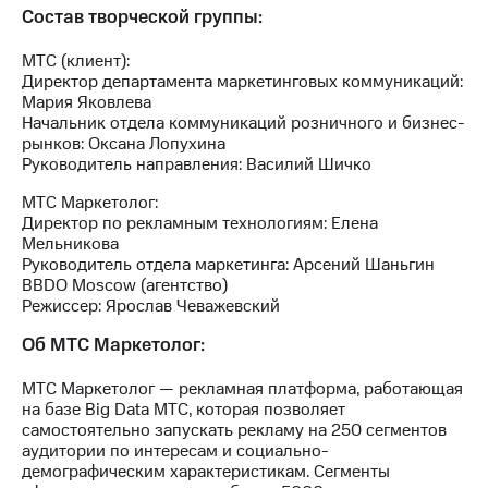
акций
Состав творческой группы:
Дивиденды
Рынок
МТС (клиент):
облигаций
Директор департамента маркетинговых коммуникаций:
Мария Яковлева
Описание
Начальник отдела коммуникаций розничного и бизнес-
Еврооблигации-2023
рынков: Оксана Лопухина
Уведомление
Руководитель направления: Василий Шичко
о
погашении
МТС Маркетолог:
именных
Директор по рекламным технологиям: Елена
облигаций
Мельникова
Другое
Руководитель отдела маркетинга: Арсений Шаньгин
BBDO Moscow (агентство)
Регистратор
Режиссер: Ярослав Чеважевский
Реквизиты
Контакты
Об МТС Маркетолог:
йчивое развитие
и деловая этика
МТС Маркетолог — рекламная платформа, работающая
на базе Big Data МТС, которая позволяет
На главную
самостоятельно запускать рекламу на 250 сегментов
аудитории по интересам и социально-
демографическим характеристикам. Сегменты