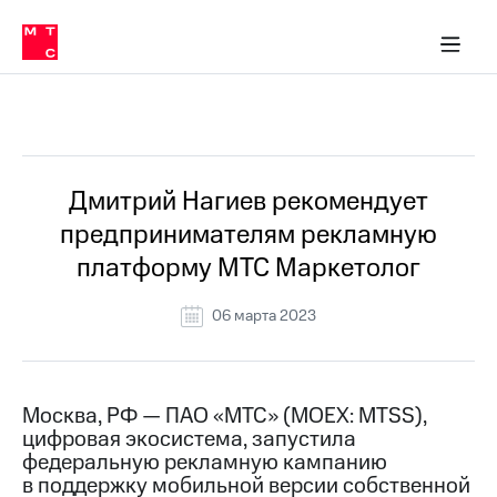
О
сторам и акционерам
Комплаенс и деловая этика
Устойчивое развитие
Медиа-центр
О МТС
О МТС
На главную
компании
О
компании
Стратегия
Стратегия
Все Новости
Карьера
в МТС
Карьера
в МТС
Пресс-
Дмитрий Нагиев рекомендует
релизы
История
предпринимателям рекламную
компании
МТС
платформу МТС Маркетолог
о технологиях
Руководство
региона
06 марта 2023
Правовая
информация
Контакты
Москва, РФ — ПАО «МТС» (MOEX: MTSS),
цифровая экосистема, запустила
Медиа-центр
федеральную рекламную кампанию
Пресс-
в поддержку мобильной версии собственной
релизы