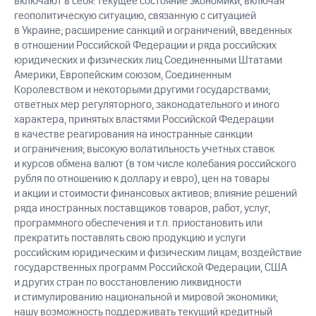
включают в себя: текущее состояние экономики, включая
геополитическую ситуацию, связанную с ситуацией
в Украине; расширение санкций и ограничений, введенных
в отношении Российской Федерации и ряда российских
юридических и физических лиц Соединенными Штатами
Америки, Европейским союзом, Соединенным
Королевством и некоторыми другими государствами;
ответных мер регуляторного, законодательного и иного
характера, принятых властями Российской Федерации
в качестве реагирования на иностранные санкции
и ограничения; высокую волатильность учетных ставок
и курсов обмена валют (в том числе колебания российского
рубля по отношению к доллару и евро), цен на товары
и акции и стоимости финансовых активов; влияние решений
ряда иностранных поставщиков товаров, работ, услуг,
программного обеспечения и т.п. приостановить или
прекратить поставлять свою продукцию и услуги
российским юридическим и физическим лицам; воздействие
государственных программ Российской Федерации, США
и других стран по восстановлению ликвидности
и стимулированию национальной и мировой экономики;
нашу возможность поддерживать текущий кредитный