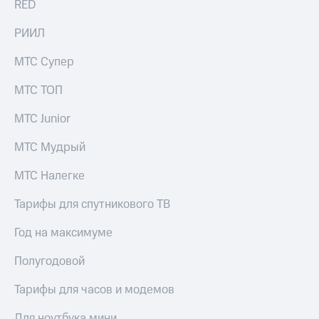
RED
РИИЛ
МТС Супер
МТС ТОП
МТС Junior
МТС Мудрый
МТС Налегке
Тарифы для спутникового ТВ
Год на максимуме
Полугодовой
Тарифы для часов и модемов
Для ноутбука мини