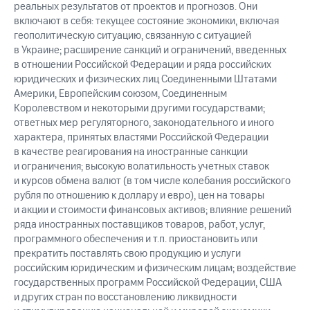
реальных результатов от проектов и прогнозов. Они
включают в себя: текущее состояние экономики, включая
геополитическую ситуацию, связанную с ситуацией
в Украине; расширение санкций и ограничений, введенных
в отношении Российской Федерации и ряда российских
юридических и физических лиц Соединенными Штатами
Америки, Европейским союзом, Соединенным
Королевством и некоторыми другими государствами;
ответных мер регуляторного, законодательного и иного
характера, принятых властями Российской Федерации
в качестве реагирования на иностранные санкции
и ограничения; высокую волатильность учетных ставок
и курсов обмена валют (в том числе колебания российского
рубля по отношению к доллару и евро), цен на товары
и акции и стоимости финансовых активов; влияние решений
ряда иностранных поставщиков товаров, работ, услуг,
программного обеспечения и т.п. приостановить или
прекратить поставлять свою продукцию и услуги
российским юридическим и физическим лицам; воздействие
государственных программ Российской Федерации, США
и других стран по восстановлению ликвидности