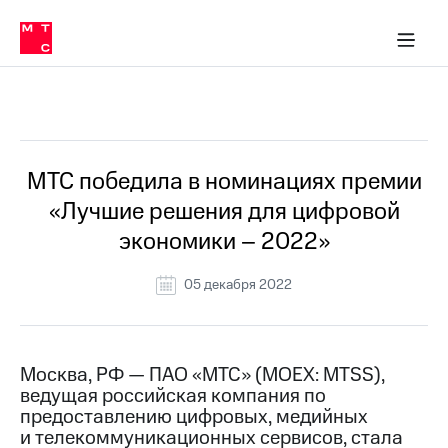
О
сторам и акционерам
Комплаенс и деловая этика
Устойчивое развитие
Медиа-центр
О МТС
О МТС
На главную
компании
О
компании
Стратегия
Стратегия
Все Новости
Карьера
в МТС
Карьера
в МТС
Пресс-
МТС победила в номинациях премии
релизы
История
«Лучшие решения для цифровой
компании
МТС
экономики – 2022»
о технологиях
Руководство
региона
05 декабря 2022
Правовая
информация
Контакты
Москва, РФ — ПАО «МТС» (MOEX: MTSS),
ведущая российская компания по
Медиа-центр
предоставлению цифровых, медийных
Пресс-
и телекоммуникационных сервисов, стала
релизы