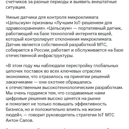
информации
счетчиков за разные периоды и выявить внештатные
Информация
ситуации.
акционерам
Умные датчики для контроля микроклимата
Документы
«Цельсиум» признаны «Лучшим IoT-решением для
ПАО
здравоохранения». «Цельсиум» — портативный датчик,
"МТС"
работающий на базе технологий интернета вещей,
Собрания
который контролирует отклонения микроклимата.
акционеров
Датчик является собственной разработкой МТС,
Личный
собирается в России, работает и обслуживается на базе
кабинет
отечественной инфраструктуры.
акционера
Акционерный
«В этом году мы наблюдали перестройку глобальных
капитал
цепочек поставок во всех ключевых отраслях
Контроль
экономики, что отразилось на принятии решений
и
заказчиками — они охотнее обращались
аудит
к отечественным высокотехнологическим разработкам.
Рынок
Мы очень гордимся тем, что создаваемые нами
акций
цифровые решения высоко ценятся на рынке
и помогают не только повышать эффективность
Описание
бизнеса, но и положительно влиять на жизни
Программа
людей», — говорит руководитель стратегии IoT МТС
приобретения
Антон Салов.
Порядок
выкупа