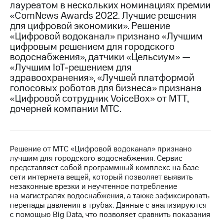
лауреатом в нескольких номинациях премии
«ComNews Awards 2022. Лучшие решения
МТС
для цифровой экономики». Решение
о технологиях
«Цифровой водоканал» признано «Лучшим
Достижения
цифровым решением для городского
водоснабжения», датчики «Цельсиум» —
Интервью
«Лучшим
IoT-решением
для
здравоохранения», «Лучшей платформой
Финансовая
голосовых роботов для бизнеса» признана
отчетность
«Цифровой сотрудник VoiceBox» от МТТ,
дочерней компании МТС.
Контакты
Пригласить
спикера
Решение от МТС «Цифровой водоканал» признано
м и акционерам
лучшим для городского водоснабжения. Сервис
Корпоративное
представляет собой программный комплекс на базе
управление
сети интернета вещей, который позволяет выявить
незаконные врезки и неучтенное потребление
Корпоративный
на магистралях водоснабжения, а также зафиксировать
секретарь
перепады давления в трубах. Данные с анализируются
Раскрытие
с помощью Big Data, что позволяет сравнить показания