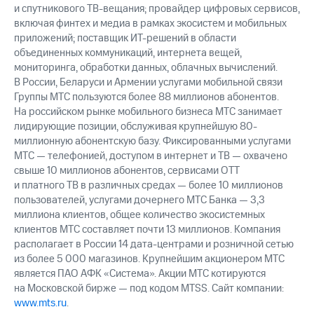
и спутникового ТВ-вещания; провайдер цифровых сервисов,
включая финтех и медиа в рамках экосистем и мобильных
приложений; поставщик ИТ-решений в области
объединенных коммуникаций, интернета вещей,
мониторинга, обработки данных, облачных вычислений.
В России, Беларуси и Армении услугами мобильной связи
Группы МТС пользуются более 88 миллионов абонентов.
На российском рынке мобильного бизнеса МТС занимает
лидирующие позиции, обслуживая крупнейшую 80-
миллионную абонентскую базу. Фиксированными услугами
МТС — телефонией, доступом в интернет и ТВ — охвачено
свыше 10 миллионов абонентов, сервисами OTT
и платного ТВ в различных средах — более 10 миллионов
пользователей, услугами дочернего МТС Банка — 3,3
миллиона клиентов, общее количество экосистемных
клиентов МТС составляет почти 13 миллионов. Компания
располагает в России 14 дата-центрами и розничной сетью
из более 5 000 магазинов. Крупнейшим акционером МТС
является ПАО АФК «Система». Акции МТС котируются
на Московской бирже — под кодом MTSS. Сайт компании:
www.mts.ru
.