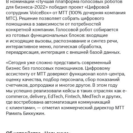
В номинации «Лучшая платформа голосовых роботов
акций
для бизнеса-2022» победил проект «Цифровой
Дивиденды
сотрудник VoiceBox» от МТТ (100% дочерняя компания
Рынок
МТС). Решение позволяет собрать цифрового
облигаций
помощника в зависимости от потребностей
конкретной компании. Голосовой робот собирается
Описание
из готовых функциональных блоков: входящие
Еврооблигации-2023
и исходящие вызовы, распознавание и синтез речи,
Уведомление
интерактивное меню, логическая обработка,
о
переадресация, интеграция с внешней базой данных.
погашении
именных
«Сегодня уже сложно представить современный
облигаций
бизнес без голосовых помощников. Цифровому
Другое
ассистенту от МТТ доверяют функционал колл-центра,
оценку качества, подбор персонала, сбор показаний
Регистратор
счетчиков, допродажи и многое другое. В этом году
Реквизиты
мы успешно реализовали кейсы в таких отраслях как e-
Контакты
commerce, delivery, EdTech, Fintech, MedTech и других,
йчивое развитие
где востребована автоматизация коммуникаций
и деловая этика
с клиентами», — отметил коммерческий директор МТТ
На главную
Рамиль Биккужин.