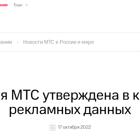
ании
Еще
ТС
Пресс-релизы
МТС о технологиях
ТС
История компании
Руководство региона
Правова
стижения
Интервью
Финансовая отчетность
Конта
пании
Новости МТС в России и мире
тивный секретарь
Раскрытие информации
Информа
ный кабинет акционера
Акционерный капитал
Конт
Порядок выкупа акций
Дивиденды
Рынок облигаци
 погашении именных облигаций
Другое
Регистрато
я МТС утверждена в к
рекламных данных
17 октября 2022