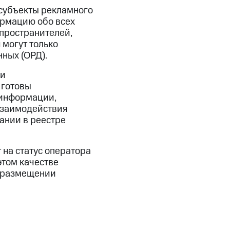
 субъекты рекламного
ормацию обо всех
пространителей,
могут только
ных (ОРД).
ми
 готовы
 информации,
взаимодействия
ании в реестре
на статус оператора
этом качестве
о размещении