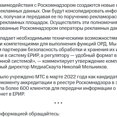
взаимодействия с Роскомнадзором создаются новые
екламных данных. Они будут консолидировать инф
, получая и передавая ее по поручению рекламорас
рекламных площадок. Осуществлять эти полномочия 
ованные Роскомнадзором операторы рекламных дан
ладает необходимыми техническими возможностя
и компетенциями для выполнения функций ОРД. Мы
 партнерам безопасность обработки и хранения их
и в систему ЕРИР, а регулятору — удобный формат 
ной системой», — комментирует утверждение комп
ный директор МедиаСкаута Николай Мельников.
ло учреждено МТС в марте 2022 года как кандидат 
 моменту аккредитации в реестре Роскомнадзора в 
ла более 600 клиентов для передачи информации 
нет в ЕРИР.
* * *
информацией обращайтесь: