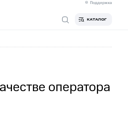
Поддержка
О МТС
я информация
Контакты
КАТАЛОГ
Медиа-центр
кты
Пригласить спикера
Инвесторам и акционерам
ция акционерам
Документы
роль и аудит
Рынок акций
й
Описание
р
Реквизиты
Контакты
Устойчивое развитие
Комплаенс и деловая этика
На главную
ачестве оператора