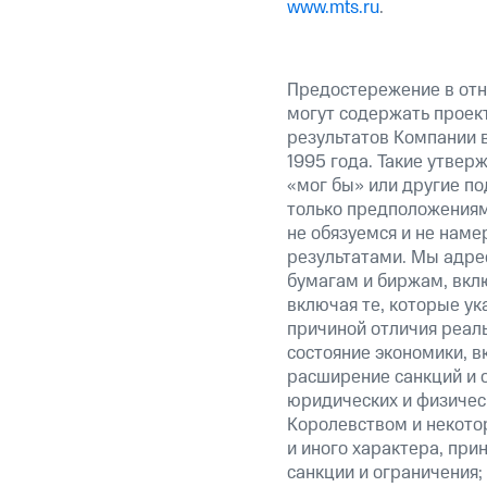
www.mts.ru
.
Предостережение в отн
могут содержать проек
результатов Компании 
1995 года. Такие утвер
«мог бы» или другие по
только предположениями
не обязуемся и не наме
результатами. Мы адре
бумагам и биржам, вк
включая те, которые у
причиной отличия реаль
состояние экономики, в
расширение санкций и 
юридических и физиче
Королевством и некото
и иного характера, при
санкции и ограничения;