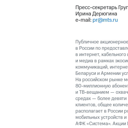
Пресс-секретарь Гру
Ирина Дерюгина
e-mail:
pr@mts.ru
Публичное акционерно
в России по предоставл
в интернет, кабельного
и медиа в рамках экос
коммуникаций, интернет
Беларуси и Армении ус
На российском рынке м
80-миллионную
абонент
и
ТВ-вещанием —
охвач
средах — более девяти
клиентов, общее колич
располагает в России р
мобильных устройств и
АФК «Система». Акции 