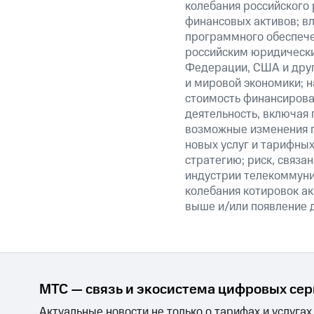
колебания российского 
финансовых активов; вл
программного обеспечен
российским юридически
Федерации, США и друг
и мировой экономики; 
стоимость финансирован
деятельность, включая
возможные изменения п
новых услуг и тарифных
стратегию; риск, связ
индустрии телекоммуник
колебания котировок ак
выше и/или появление д
МТС — связь и экосистема цифровых се
Актуальные новости не только о тарифах и услугах