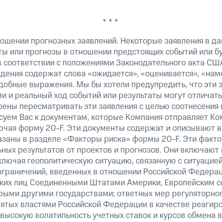
* * *
ошении прогнозных заявлений. Некоторые заявления в д
ты или прогнозы в отношении предстоящих событий или 
в соответствии с положениями Законодательного акта США
ждения содержат слова «ожидается», «оценивается», «нам
добные выражения. Мы бы хотели предупредить, что эти 
 и реальный ход событий или результаты могут отличать
рены пересматривать эти заявления с целью соотнесения 
суем Вас к документам, которые Компания отправляет К
лючая форму
20-F.
Эти документы содержат и описывают 
казаны в разделе «Факторы риска» формы
20-F.
Эти факто
ных результатов от проектов и прогнозов. Они включают 
ключая геополитическую ситуацию, связанную с ситуацией
ограничений, введенных в отношении Российской Федерац
ских лиц Соединенными Штатами Америки, Европейским 
рыми другими государствами; ответных мер регуляторног
нятых властями Российской Федерации в качестве реагир
 высокую волатильность учетных ставок и курсов обмена в