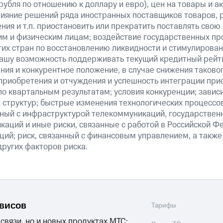
рубля по отношению к доллару и евро), цен на товары и а
ияние решений ряда иностранных поставщиков товаров, ра
ия и т.п. приостановить или прекратить поставлять свою
м и физическим лицам; воздействие государственных пр
их стран по восстановлению ликвидности и стимулирова
нашу возможность поддерживать текущий кредитный рейти
ия и конкурентное положение, в случае снижения таково
 приобретения и отчуждения и успешность интеграции при
о квартальным результатам; условия конкуренции; зависи
 структур; быстрые изменения технологических процессов
анный с инфраструктурой телекоммуникаций, государстве
аций и иные риски, связанные с работой в Российской Ф
ций; риск, связанный с финансовым управлением, а также
ругих факторов риска.
рвисов
Тарифы
 связи, но и новых продуктах МТС: