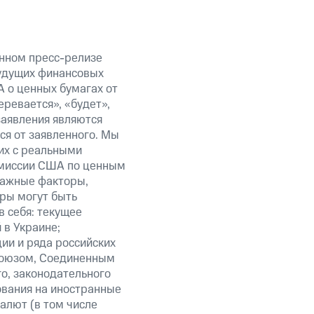
анном пресс-релизе
будущих финансовых
 о ценных бумагах от
еревается», «будет»,
заявления являются
ся от заявленного. Мы
их с реальными
омиссии США по ценным
важные факторы,
ры могут быть
в себя: текущее
 в Украине;
ии и ряда российских
союзом, Соединенным
о, законодательного
ования на иностранные
алют (в том числе