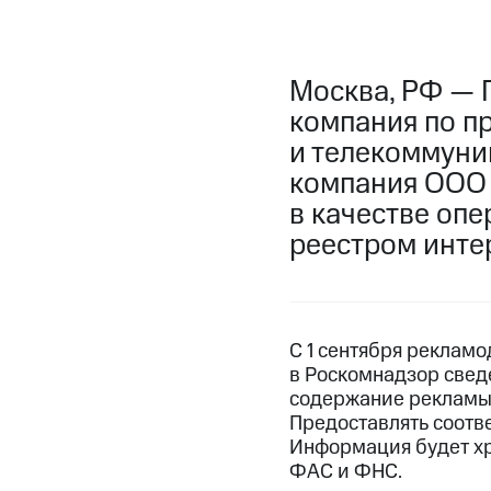
Москва, РФ — 
компания по п
и телекоммуни
компания ООО 
в качестве оп
реестром инте
С 1 сентября реклам
в Роскомнадзор свед
содержание рекламы,
Предоставлять соотв
Информация будет хра
ФАС и ФНС.