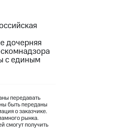
оссийская
ее дочерняя
оскомнадзора
ы с единым
аны передавать
жны быть переданы
ация о заказчике.
ламного рынка.
ей смогут получить