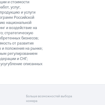
кции и стоимости
бот, услуг,
 продукцию и услуги
ограмм Российской
нию национальной
нг и воздействие на
го; стратегическую
обретенных бизнесов;
мость от развития
 и положения на рынке;
нным регулированием
едерации и СНГ;
 усугубление описанных
Больше возможностей выбора
номера