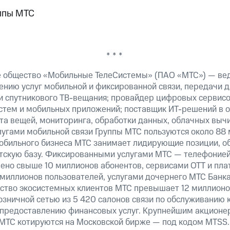
ппы МТС
* * *
е общество «Мобильные ТелеСистемы» (ПАО «МТС») — ве
ению услуг мобильной и фиксированной связи, передачи д
 и спутникового
ТВ-вещания;
провайдер цифровых сервисо
истем и мобильных приложений; поставщик
ИТ-решений
в о
а вещей, мониторинга, обработки данных, облачных вычи
лугами мобильной связи Группы МТС пользуются около 88 
обильного бизнеса МТС занимает лидирующие позиции, 
скую базу. Фиксированными услугами МТС — телефонией,
ено свыше 10 миллионов абонентов, сервисами OTT и пла
 миллионов пользователей, услугами дочернего МТС Банк
ество экосистемных клиентов МТС превышает 12 миллионо
озничной сетью из 5 420 салонов связи по обслуживанию 
 предоставлению финансовых услуг. Крупнейшим акционе
МТС котируются на Московской бирже — под кодом MTSS.