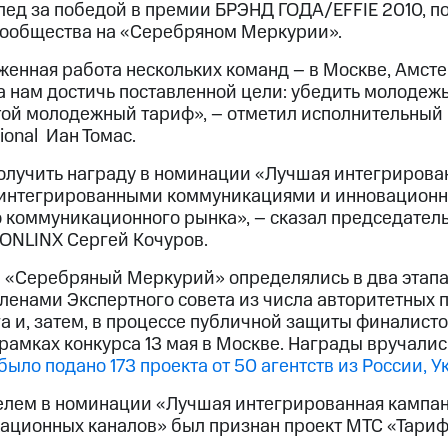
вслед за победой в премии БРЭНД ГОДА/EFFIE 2010, 
сообщества на «Серебряном Меркурии».
аженная работа нескольких команд – в Москве, Амст
нам достичь поставленной цели: убедить молодежь,
той молодежный тариф», – отметил исполнительный
ional Иан Томас.
олучить награду в номинации «Лучшая интегрирован
а интегрированными коммуникациями и инновацион
 коммуникационного рынка», – сказал председател
IONLINX Сергей Кочуров.
 «Серебряный Меркурий» определялись в два этапа:
t членами Экспертного совета из числа авторитетных
а и, затем, в процессе публичной защиты финалисто
 рамках конкурса 13 мая в Москве. Награды вручалис
 было подано 173 проекта от 50 агентств из России, 
елем в номинации «Лучшая интегрированная кампан
ационных каналов» был признан проект МТС «Тариф