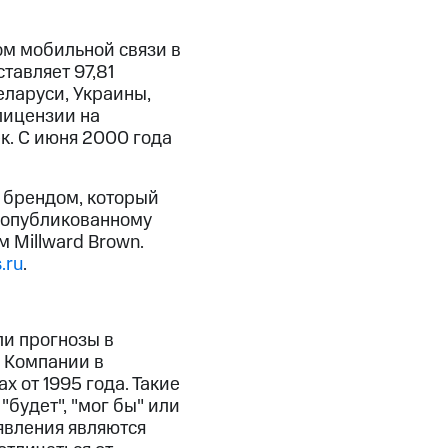
м мобильной связи в
тавляет 97,81
еларуси, Украины,
лицензии на
к. С июня 2000 года
 брендом, который
 опубликованному
 Millward Brown.
.ru
.
ли прогнозы в
 Компании в
 от 1995 года. Такие
"будет", "мог бы" или
явления являются