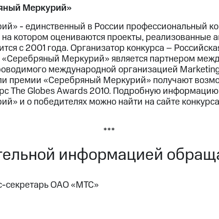
ряный Меркурий»
й» - единственный в России профессиональный ко
, на котором оцениваются проекты, реализованные а
ится с 2001 года. Организатор конкурса – Российск
. «Серебряный Меркурий» является партнером межд
роводимого международной организацией Marketing 
ли премии «Серебряный Меркурий» получают возмо
урс The Globes Awards 2010. Подробную информацию
й» и о победителях можно найти на сайте конкурс
***
тельной информацией обраща
с-секретарь ОАО «МТС»