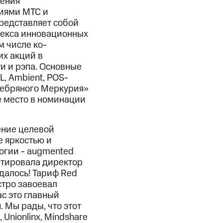
жения
иями МТС и
 представляет собой
екса инновационных
м числе ко-
их акций в
и и рэпа. Основные
L, Ambient, POS-
ребряного Меркурия»
е место в номинации
ение целевой
е яркостью и
огии - augmented
ментировала директор
далось! Тариф Red
стро завоевал
ас это главный
 Мы рады, что этот
Unionlinx, Mindshare