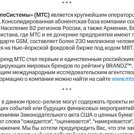
* * *
леСистемы» (МТС)
является крупнейшим операторо
, Консолидированная абонентская база компании сос
Население 82 регионов России, а также Армении, Б
нистана, где МТС и ее дочерние предприятия имеют 
ндарте GSM, составляет более 230 миллионов челове
я на Нью-йоркской фондовой бирже под кодом MBT.
бренд МТС стал первым и единственным российским
идирующих мировых брендов по рейтингу BRANDZ™,
едущим международным исследовательским агентством
ормацию о компании можно найти на сайте
www.mts
* * *
 в данном пресс-релизе могут содержать проекты и
щих событий или будущих финансовых мероприятий
ениями Законодательного акта США о ценных бумагах
 слова "ожидается", "оценивается", "намеревается", 
ажения. Мы бы хотели предупредить Вас, что эти за