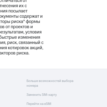
отличаться от
тнесения их с
ания посылает
окументы содержат и
кторы риска" формы
в от проектов и
езультатам, условия
, быстрые изменения
я, риск, связанный с
ния котировок акций,
акторов риска.
Больше возможностей выбора
номера
Заменить SIM-карту
Перейти на eSIM