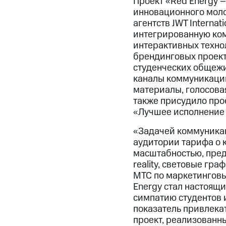
Проект «Red Energy 
инновационного мол
агентств JWT Internat
интегрированную ко
интерактивных технол
брендинговых проект
студенческих общежи
каналы коммуникации:
материалы, голосова
также присудило про
«Лучшее исполнение
«Задачей коммуникац
аудитории тарифа о 
масштабностью, пред
reality, cветовые гра
МТС по маркетинговы
Energy cтал настоящ
симпатию студентов и
показатель привлека
проект, реализованный