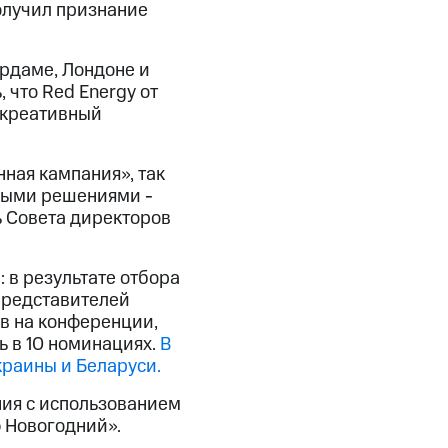
получил признание
ердаме, Лондоне и
 что Red Energy от
 креативный
ная кампания», так
ными решениями -
ь Совета директоров
 в результате отбора
 представителей
в на конференции,
ь в 10 номинациях.
В
Украины и Беларуси.
ия с использованием
 Новогодний».