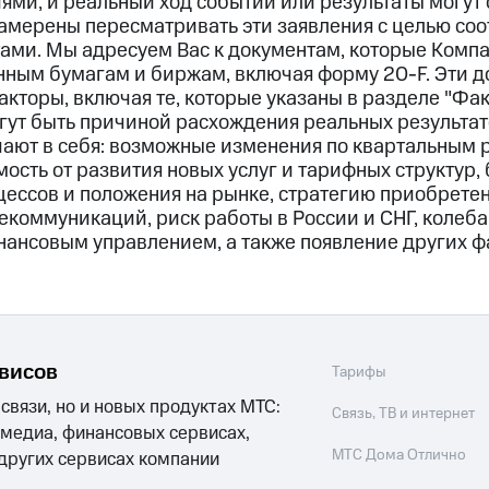
ми, и реальный ход событий или результаты могут 
амерены пересматривать эти заявления с целью соо
ами. Мы адресуем Вас к документам, которые Комп
ным бумагам и биржам, включая форму 20-F. Эти д
кторы, включая те, которые указаны в разделе "Фа
гут быть причиной расхождения реальных результато
чают в себя: возможные изменения по квартальным р
ость от развития новых услуг и тарифных структур
ессов и положения на рынке, стратегию приобретени
екоммуникаций, риск работы в России и СНГ, колеба
нансовым управлением, а также появление других ф
рвисов
Тарифы
 связи, но и новых продуктах МТС:
Связь, ТВ и интернет
 медиа, финансовых сервисах,
МТС Дома Отлично
 других сервисах компании