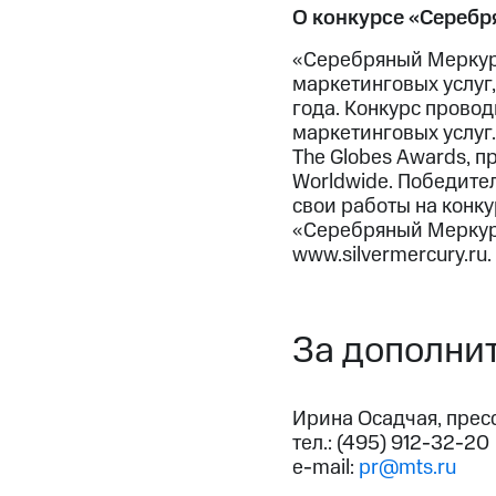
О конкурсе «Сереб
«Серебряный Меркури
маркетинговых услуг
года. Конкурс провод
маркетинговых услуг
The Globes Awards, п
Worldwide. Победите
свои работы на конк
«Серебряный Меркури
www.silvermercury.ru.
За дополни
Ирина Осадчая, прес
тел.: (495) 912-32-20
e-mail:
pr@mts.ru