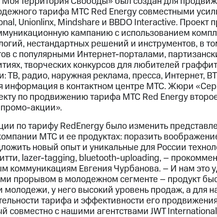
– Моя Территория Свободы» был создан для продви
одежного тарифа МТС Red Energy совместными усил
ional, Unionlinx, Mindshare и BBDO Interactive. Проект
ммуникационную кампанию с использованием компл
огий, нестандартных решений и инструментов, в то
ов с популярными Интернет-порталами, партизанск
тиях, творческих конкурсов для любителей граффит
 ТВ, радио, наружная реклама, пресса, Интернет, BT
я информация в контактном центре МТС. Жюри «Се
екту по продвижению тарифа МТС Red Energy второ
 промо-акции».
ии по тарифу RedEnergy было изменить представл
компании МТС и ее продуктах: поразить воображени
ложить новый опыт и уникальные для России технол
фитти, lazer-tagging, bluetooth-uploading, – проком
м коммуникациям Евгения Чурбанова. – И нам это у
ими прорывом в молодежном сегменте – продукт бы
 молодежи, у него высокий уровень продаж, а для н
тельности тарифа и эффективности его продвижения.
 совместно с нашими агентствами JWT International, 