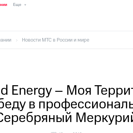
ании
Еще
ТС
Пресс-релизы
МТС о технологиях
ТС
История компании
Руководство региона
Правова
стижения
Интервью
Финансовая отчетность
Конта
пании
Новости МТС в России и мире
тивный секретарь
Раскрытие информации
Информа
ный кабинет акционера
Акционерный капитал
Конт
Порядок выкупа акций
Дивиденды
Рынок облигаци
 погашении именных облигаций
Другое
Регистрато
d Energy – Моя Терр
беду в профессионал
Серебряный Меркури