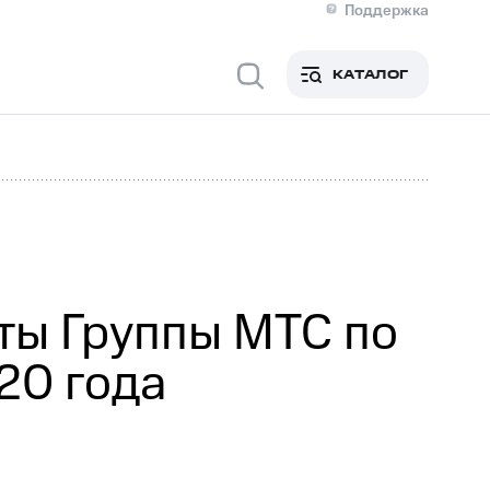
Поддержка
О МТС
я информация
Контакты
КАТАЛОГ
Медиа-центр
кты
Пригласить спикера
Инвесторам и акционерам
ция акционерам
Документы
роль и аудит
Рынок акций
й
Описание
р
Реквизиты
Контакты
Устойчивое развитие
Комплаенс и деловая этика
На главную
ты Группы МТС по
20 года