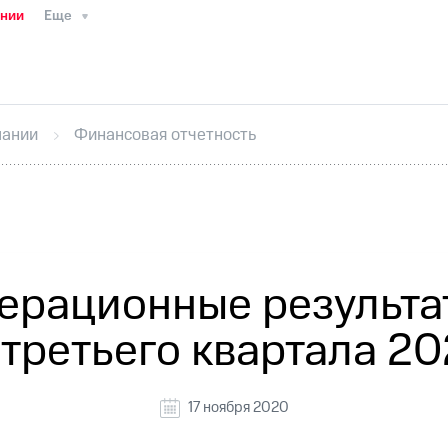
ании
Еще
ТС
Пресс-релизы
МТС о технологиях
ТС
История компании
Руководство региона
Правова
стижения
Интервью
Финансовая отчетность
Конта
пании
Финансовая отчетность
тивный секретарь
Раскрытие информации
Информа
ный кабинет акционера
Акционерный капитал
Конт
Порядок выкупа акций
Дивиденды
Рынок облигаци
 погашении именных облигаций
Другое
Регистрато
ерационные результа
 третьего квартала 20
17 ноября 2020