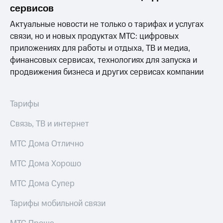
информации
сервисов
Информация
акционерам
Актуальные новости не только о тарифах и услугах
Документы
связи, но и новых продуктах МТС: цифровых
ПАО
приложениях для работы и отдыха, ТВ и медиа,
"МТС"
Собрания
финансовых сервисах, технологиях для запуска и
акционеров
продвижения бизнеса и других сервисах компании
Личный
кабинет
акционера
Тарифы
Акционерный
капитал
Связь, ТВ и интернет
Контроль
и
МТС Дома Отлично
аудит
Рынок
акций
МТС Дома Хорошо
Описание
МТС Дома Супер
Программа
приобретения
Тарифы мобильной связи
Порядок
выкупа