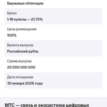
Биржевые облигации
МТС
о технологиях
Купон
1-16 купоны — 21,75%
Достижения
Цена размещения
Интервью
100%
Финансовая
отчетность
Валюта выпуска
Российский рубль
Контакты
Сумма выпуска
Пригласить
спикера
20 000 000 000
м и акционерам
Дата погашения
Корпоративное
30 января 2028 года
управление
Корпоративный
секретарь
Раскрытие
МТС — связь и экосистема цифровых