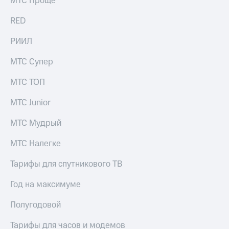
МТС Проще
акций
Дивиденды
RED
Рынок
облигаций
РИИЛ
Описание
МТС Супер
Еврооблигации-2023
Уведомление
МТС ТОП
о
погашении
МТС Junior
именных
облигаций
МТС Мудрый
Другое
Регистратор
МТС Налегке
Реквизиты
Контакты
Тарифы для спутникового ТВ
йчивое развитие
и деловая этика
Год на максимуме
На главную
Полугодовой
Тарифы для часов и модемов