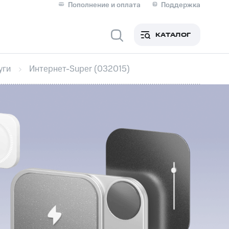
Пополнение и оплата
Поддержка
Скидка 30% на связь
Личные кабинеты
КАТАЛОГ
Мобильная связь
уги
Интернет-Super (032015)
IM-карта для иностранцев
M
Для дома
ерейти в МТС со своим
ой МТС
Сервисы и подписки
фитнес
Приложения от МТС