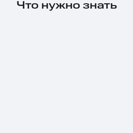
Что нужно знать
Тарифы RED, РИИЛ и МТС Супер дешев
Обзоры товаров
Скидки до 40%
на смартфоны
при покупке со связью МТС